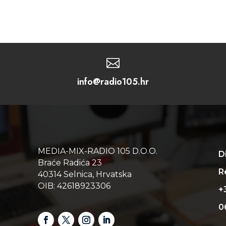

info@radio105.hr
MEDIA-MIX-RADIO 105 D.O.O.
D
Braće Radića 23
Re
40314 Selnica, Hrvatska
OIB: 42618923306
+
0