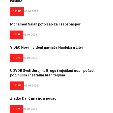
baštine
OPĆINE
06.08.2026.
Mohamed Salah potpisao za Trabzonspor
SPORT
06.08.2026.
VIDEO Novi incident navijača Hajduka u Litvi
SPORT
06.08.2026.
UDVDR Sveti Juraj na Bregu i mještani odali počast
poginulim i nestalim braniteljima
OPĆINE
06.08.2026.
Zlatko Dalić ima novi posao
SPORT
06.08.2026.