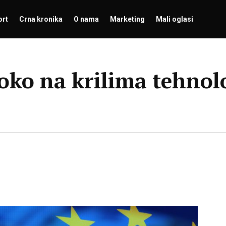
ort
Crna kronika
O nama
Marketing
Mali oglasi
isoko na krilima tehnol