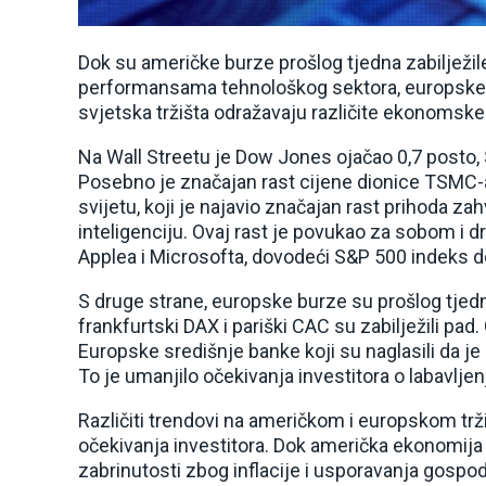
Dok su američke burze prošlog tjedna zabilježi
performansama tehnološkog sektora, europske b
svjetska tržišta odražavaju različite ekonomske 
Na Wall Streetu je Dow Jones ojačao 0,7 posto, 
Posebno je značajan rast cijene dionice TSMC-
svijetu, koji je najavio značajan rast prihoda za
inteligenciju. Ovaj rast je povukao za sobom i 
Applea i Microsofta, dovodeći S&P 500 indeks 
S druge strane, europske burze su prošlog tjedn
frankfurtski DAX i pariški CAC su zabilježili pad
Europske središnje banke koji su naglasili da j
To je umanjilo očekivanja investitora o labavlje
Različiti trendovi na američkom i europskom trž
očekivanja investitora. Dok američka ekonomija
zabrinutosti zbog inflacije i usporavanja gospo