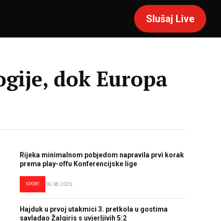
Slušaj Live
ogije, dok Europa
Rijeka minimalnom pobjedom napravila prvi korak
prema play-offu Konferencijske lige
SPORT
06.08.2026.
Hajduk u prvoj utakmici 3. pretkola u gostima
savladao Žalgiris s uvjerljivih 5:2