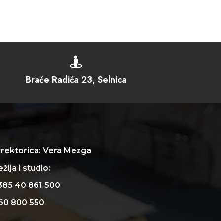

Braće Radića 23, Selnica
irektorica: Vera Mezga
žija i studio:
385 40 861 500
60 800 550