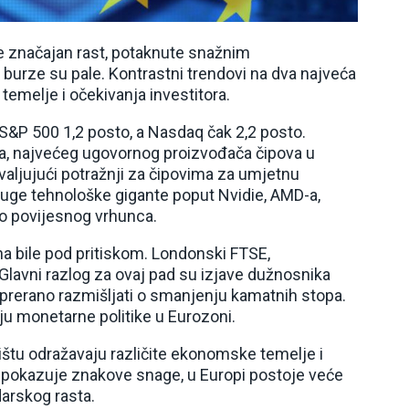
le značajan rast, potaknute snažnim
urze su pale. Kontrastni trendovi na dva najveća
temelje i očekivanja investitora.
S&P 500 1,2 posto, a Nasdaq čak 2,2 posto.
a, najvećeg ugovornog proizvođača čipova u
hvaljujući potražnji za čipovima za umjetnu
druge tehnološke gigante poput Nvidie, AMD-a,
do povijesnog vrhunca.
a bile pod pritiskom. Londonski FTSE,
. Glavni razlog za ovaj pad su izjave dužnosnika
e prerano razmišljati o smanjenju kamatnih stopa.
nju monetarne politike u Eurozoni.
ištu odražavaju različite ekonomske temelje i
 pokazuje znakove snage, u Europi postoje veće
darskog rasta.