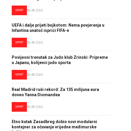
SPORT
06.08.2026.
UEFA i dalje prijeti bojkotom: Nema povjerenja u
Infantina unatoč isprici FIFA-e
SPORT
06.08.2026.
Povijesni trenutak za Judo klub Zrinski: Pripreme
u Japanu, kolijevci judo sporta
SPORT
06.08.2026.
Real Madrid ruši rekord: Za 135 milijuna eura
doveo Yanna Diomandea
SPORT
06.08.2026.
Etno kutak Zasadbreg dobio novi modularni
kontejner za očuvanje vrijedne međimurske