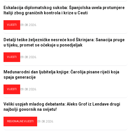
Eskalacija diplomatskog sukoba: Španjolska uvela protumjere
Italiji zbog graničnih kontrola i krize u Ceuti
VIJESTI
09.08.2026.
Detalji teške željezničke nesreće kod Škrinjara: Sanacija pruge
u tijeku, promet se očekuje u ponedjeljak
VIJESTI
09.08.2026.
Međunarodni dan ljubitelja knjige: Čarolija pisane riječi koja
spaja generacije
VIJESTI
09.08.2026.
Veliki uspjeh mladog debatanta: Aleks Grof iz Lendave drugi
najbolji govornik na svijetu!
REGIONALNE VIJESTI
09.08.2026.