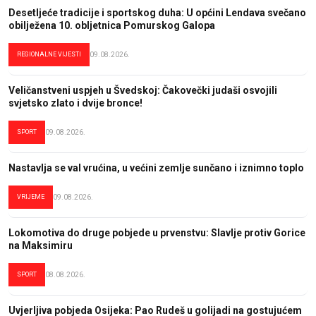
Desetljeće tradicije i sportskog duha: U općini Lendava svečano
obilježena 10. obljetnica Pomurskog Galopa
REGIONALNE VIJESTI
09.08.2026.
Veličanstveni uspjeh u Švedskoj: Čakovečki judaši osvojili
svjetsko zlato i dvije bronce!
SPORT
09.08.2026.
Nastavlja se val vrućina, u većini zemlje sunčano i iznimno toplo
VRIJEME
09.08.2026.
Lokomotiva do druge pobjede u prvenstvu: Slavlje protiv Gorice
na Maksimiru
SPORT
08.08.2026.
Uvjerljiva pobjeda Osijeka: Pao Rudeš u golijadi na gostujućem