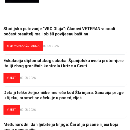
Studijsko putovanje “VRO Oluja”: Članovi VETERAN-a odali
počast braniteljima i obišli povijesnu baštinu
MEĐIMURSKA ŽUPANIJA
09.08.2026.
Eskalacija diplomatskog sukoba: Španjolska uvela protumjere
Italiji zbog graničnih kontrola i krize u Ceuti
VIJESTI
09.08.2026.
Detalji teške željezničke nesreće kod Škrinjara: Sanacija pruge
u tijeku, promet se očekuje u ponedjeljak
VIJESTI
09.08.2026.
Međunarodni dan ljubitelja knjige: Čarolija pisane riječi koja
spaja generacije