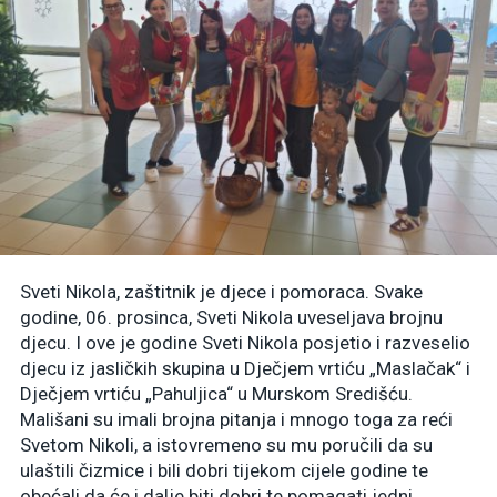
Sveti Nikola, zaštitnik je djece i pomoraca. Svake
godine, 06. prosinca, Sveti Nikola uveseljava brojnu
djecu. I ove je godine Sveti Nikola posjetio i razveselio
djecu iz jasličkih skupina u Dječjem vrtiću „Maslačak“ i
Dječjem vrtiću „Pahuljica“ u Murskom Središću.
Mališani su imali brojna pitanja i mnogo toga za reći
Svetom Nikoli, a istovremeno su mu poručili da su
ulaštili čizmice i bili dobri tijekom cijele godine te
obećali da će i dalje biti dobri te pomagati jedni