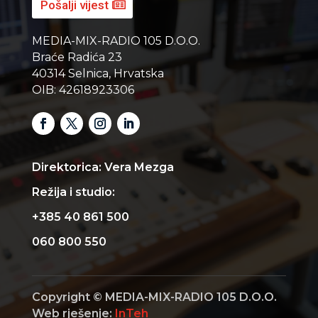
Pošalji vijest
MEDIA-MIX-RADIO 105 D.O.O.
Braće Radića 23
40314 Selnica, Hrvatska
OIB: 42618923306
Direktorica: Vera Mezga
Režija i studio:
+385 40 861 500
060 800 550
Copyright © MEDIA-MIX-RADIO 105 D.O.O.
Web rješenje:
InTeh