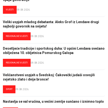
VIJESTI
09.08.2026.
Veliki uspjeh mladog debatanta: Aleks Grof iz Lendave drugi
najbolji govornik na svijetu!
REGIONALNE VIJESTI
09.08.2026.
Desetljeće tradicije i sportskog duha: U općini Lendava svečano
obilježena 10. obljetnica Pomurskog Galopa
REGIONALNE VIJESTI
09.08.2026.
Veličanstveni uspjeh u Švedskoj: Čakovečki judaši osvojili
svjetsko zlato i dvije bronce!
SPORT
09.08.2026.
Nastavlja se val vrućina, u većini zemlje sunčano i iznimno toplo