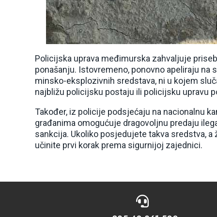
Policijska uprava međimurska zahvaljuje prise
ponašanju. Istovremeno, ponovno apeliraju na sv
minsko-eksplozivnih sredstava, ni u kojem sluča
najbližu policijsku postaju ili policijsku upravu
Također, iz policije podsjećaju na nacionalnu k
građanima omogućuje dragovoljnu predaju ilegal
sankcija. Ukoliko posjedujete takva sredstva, a že
učinite prvi korak prema sigurnijoj zajednici.
