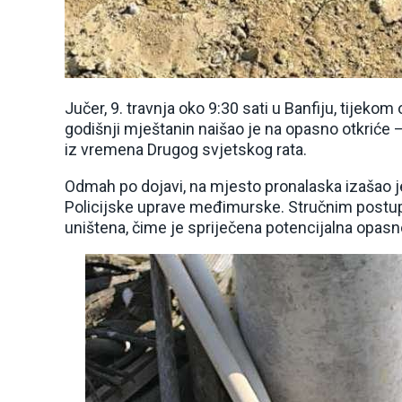
Jučer, 9. travnja oko 9:30 sati u Banfiju, tijek
godišnji mještanin naišao je na opasno otkriće
iz vremena Drugog svjetskog rata.
Odmah po dojavi, na mjesto pronalaska izašao je
Policijske uprave međimurske. Stručnim postu
uništena, čime je spriječena potencijalna opasn