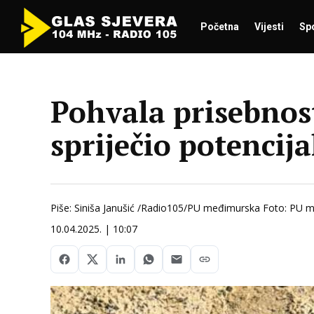
Početna
Vijesti
Sp
Pohvala prisebnost
spriječio potencij
Piše: Siniša Janušić /Radio105/PU međimurska Foto: PU 
10.04.2025. | 10:07