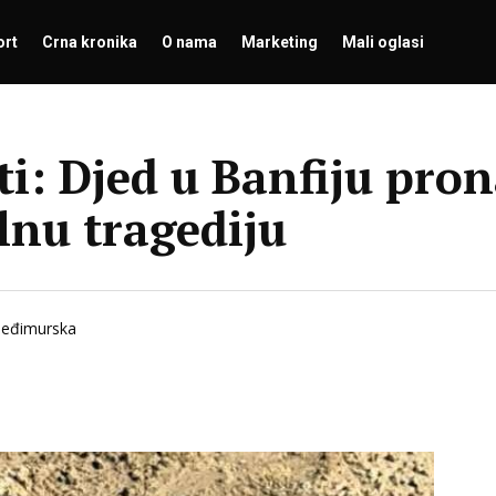
ort
Crna kronika
O nama
Marketing
Mali oglasi
i: Djed u Banfiju pro
alnu tragediju
međimurska