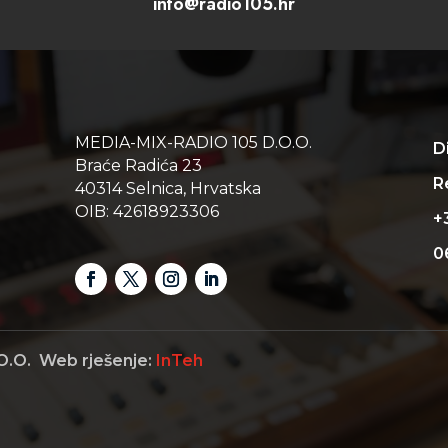
info@radio105.hr
MEDIA-MIX-RADIO 105 D.O.O.
D
Braće Radića 23
Re
40314 Selnica, Hrvatska
OIB: 42618923306
+
0
O.O. Web rješenje:
InTeh