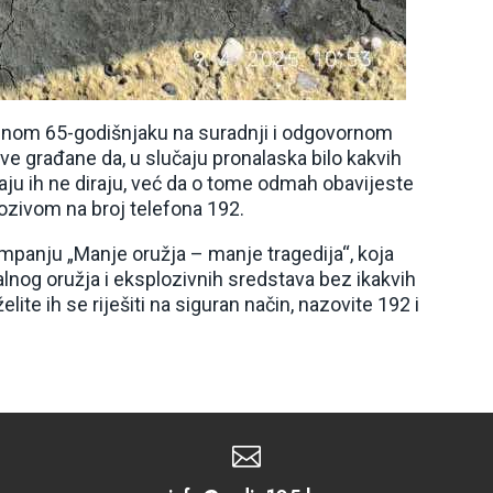
bnom 65-godišnjaku na suradnji i odgovornom
e građane da, u slučaju pronalaska bilo kakvih
ju ih ne diraju, već da o tome odmah obavijeste
 pozivom na broj telefona 192.
ampanju „Manje oružja – manje tragedija“, koja
nog oružja i eksplozivnih sredstava bez ikakvih
lite ih se riješiti na siguran način, nazovite 192 i
