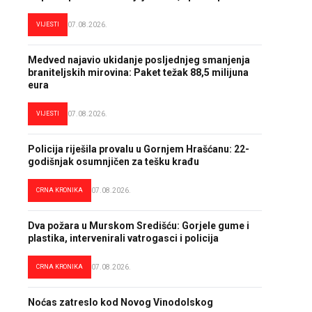
VIJESTI
07.08.2026.
Medved najavio ukidanje posljednjeg smanjenja
braniteljskih mirovina: Paket težak 88,5 milijuna
eura
VIJESTI
07.08.2026.
Policija riješila provalu u Gornjem Hrašćanu: 22-
godišnjak osumnjičen za tešku krađu
CRNA KRONIKA
07.08.2026.
Dva požara u Murskom Središću: Gorjele gume i
plastika, intervenirali vatrogasci i policija
CRNA KRONIKA
07.08.2026.
Noćas zatreslo kod Novog Vinodolskog