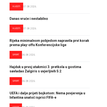
VIJESTI
07.08.2026.
Danas vruće i nestabilno
VIJESTI
07.08.2026.
Rijeka minimalnom pobjedom napravila prvi korak
prema play-offu Konferencijske lige
SPORT
06.08.2026.
Hajduk u prvoj utakmici 3. pretkola u gostima
savladao Žalgiris s uvjerljivih 5:2
SPORT
06.08.2026.
UEFA i dalje prijeti bojkotom: Nema povjerenja u
Infantina unatoč isprici FIFA-e