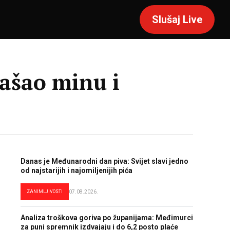
Slušaj Live
našao minu i
Danas je Međunarodni dan piva: Svijet slavi jedno
od najstarijih i najomiljenijih pića
ZANIMLJIVOSTI
07.08.2026.
Analiza troškova goriva po županijama: Međimurci
za puni spremnik izdvajaju i do 6,2 posto plaće