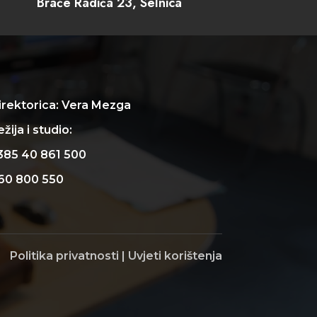
Braće Radića 23, Selnica
irektorica: Vera Mezga
žija i studio:
385 40 861 500
60 800 550
Politika privatnosti
|
Uvjeti korištenja