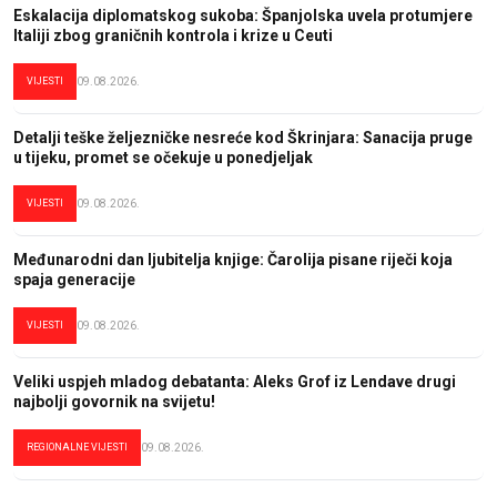
Eskalacija diplomatskog sukoba: Španjolska uvela protumjere
Italiji zbog graničnih kontrola i krize u Ceuti
VIJESTI
09.08.2026.
Detalji teške željezničke nesreće kod Škrinjara: Sanacija pruge
u tijeku, promet se očekuje u ponedjeljak
VIJESTI
09.08.2026.
Međunarodni dan ljubitelja knjige: Čarolija pisane riječi koja
spaja generacije
VIJESTI
09.08.2026.
Veliki uspjeh mladog debatanta: Aleks Grof iz Lendave drugi
najbolji govornik na svijetu!
REGIONALNE VIJESTI
09.08.2026.