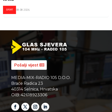
SPORT
08.08.2026.
Pošalji vijest
MEDIA-MIX-RADIO 105 D.O.O.
Braće Radića 23
40314 Selnica, Hrvatska
OIB: 42618923306