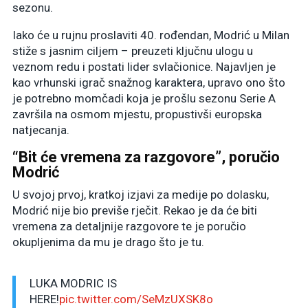
sezonu.
Iako će u rujnu proslaviti 40. rođendan, Modrić u Milan
stiže s jasnim ciljem – preuzeti ključnu ulogu u
veznom redu i postati lider svlačionice. Najavljen je
kao vrhunski igrač snažnog karaktera, upravo ono što
je potrebno momčadi koja je prošlu sezonu Serie A
završila na osmom mjestu, propustivši europska
natjecanja.
“Bit će vremena za razgovore”, poručio
Modrić
U svojoj prvoj, kratkoj izjavi za medije po dolasku,
Modrić nije bio previše rječit. Rekao je da će biti
vremena za detaljnije razgovore te je poručio
okupljenima da mu je drago što je tu.
LUKA MODRIC IS
HERE!
pic.twitter.com/SeMzUXSK8o