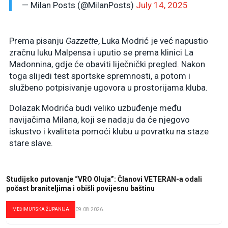
— Milan Posts (@MilanPosts)
July 14, 2025
Prema pisanju
Gazzette
, Luka Modrić je već napustio
zračnu luku Malpensa i uputio se prema klinici La
Madonnina, gdje će obaviti liječnički pregled. Nakon
toga slijedi test sportske spremnosti, a potom i
službeno potpisivanje ugovora u prostorijama kluba.
Dolazak Modrića budi veliko uzbuđenje među
navijačima Milana, koji se nadaju da će njegovo
iskustvo i kvaliteta pomoći klubu u povratku na staze
stare slave.
Studijsko putovanje “VRO Oluja”: Članovi VETERAN-a odali
počast braniteljima i obišli povijesnu baštinu
MEĐIMURSKA ŽUPANIJA
09.08.2026.