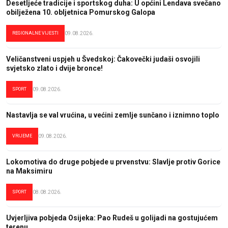
Desetljeće tradicije i sportskog duha: U općini Lendava svečano
obilježena 10. obljetnica Pomurskog Galopa
REGIONALNE VIJESTI
09.08.2026.
Veličanstveni uspjeh u Švedskoj: Čakovečki judaši osvojili
svjetsko zlato i dvije bronce!
SPORT
09.08.2026.
Nastavlja se val vrućina, u većini zemlje sunčano i iznimno toplo
VRIJEME
09.08.2026.
Lokomotiva do druge pobjede u prvenstvu: Slavlje protiv Gorice
na Maksimiru
SPORT
08.08.2026.
Uvjerljiva pobjeda Osijeka: Pao Rudeš u golijadi na gostujućem
terenu