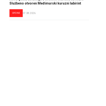
Službeno otvoren Međimurski kuruzni labirint
OPĆINE
07.08.2026.