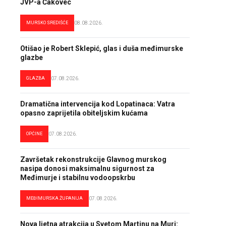
JVP-a Čakovec
MURSKO SREDIŠĆE
08.08.2026.
Otišao je Robert Sklepić, glas i duša međimurske
glazbe
GLAZBA
07.08.2026.
Dramatična intervencija kod Lopatinaca: Vatra
opasno zaprijetila obiteljskim kućama
OPĆINE
07.08.2026.
Završetak rekonstrukcije Glavnog murskog
nasipa donosi maksimalnu sigurnost za
Međimurje i stabilnu vodoopskrbu
MEĐIMURSKA ŽUPANIJA
07.08.2026.
Nova ljetna atrakcija u Svetom Martinu na Muri: