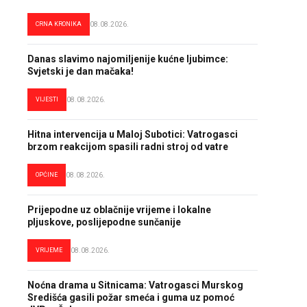
CRNA KRONIKA
08.08.2026.
Danas slavimo najomiljenije kućne ljubimce:
Svjetski je dan mačaka!
VIJESTI
08.08.2026.
Hitna intervencija u Maloj Subotici: Vatrogasci
brzom reakcijom spasili radni stroj od vatre
OPĆINE
08.08.2026.
Prijepodne uz oblačnije vrijeme i lokalne
pljuskove, poslijepodne sunčanije
VRIJEME
08.08.2026.
Noćna drama u Sitnicama: Vatrogasci Murskog
Središća gasili požar smeća i guma uz pomoć