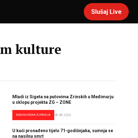
Slušaj Live
om kulture
Mladi iz Sigeta na putovima Zrinskih u Međimurju
u sklopu projekta ZG – ZONE
MEĐIMURSKA ŽUPANIJA
08.08.2026.
U kući pronađeno tijelo 71-godišnjaka, sumnja se
na nasilnu smrt