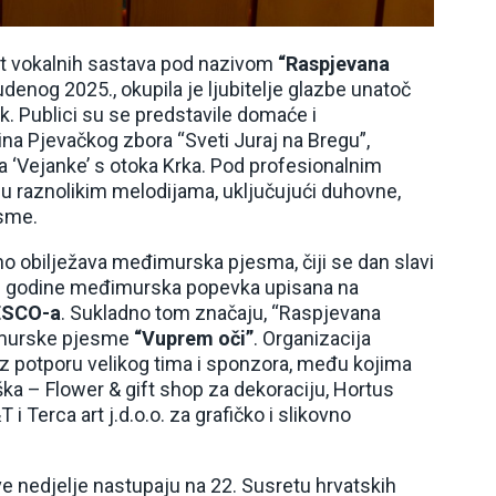
et vokalnih sastava pod nazivom
“Raspjevana
udenog 2025., okupila je ljubitelje glazbe unatoč
zik. Publici su se predstavile domaće i
na Pjevačkog zbora “Sveti Juraj na Bregu”,
a ‘Vejanke’ s otoka Krka. Pod profesionalnim
 u raznolikim melodijama, uključujući duhovne,
esme.
 obilježava međimurska pjesma, čiji se dan slavi
. godine međimurska popevka upisana na
NESCO-a
. Sukladno tom značaju, “Raspjevana
imurske pjesme
“Vuprem oči”
. Organizacija
uz potporu velikog tima i sponzora, među kojima
ška – Flower & gift shop za dekoraciju, Hortus
i Terca art j.d.o.o. za grafičko i slikovno
ve nedjelje nastupaju na 22. Susretu hrvatskih