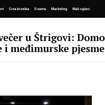
ort
Crna kronika
O nama
Marketing
Mali oglasi
ečer u Štrigovi: Dom
e i međimurske pjesme