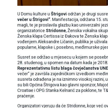
U Domu kulture u
Štrigovi
održan je drugi susr
večer u Štrigovi”
. Manifestacija, održana 15. st
magli, te je proslavila glazbu kao univerzalni je
organizatorice
Stridonne
, Ženska vokalna skupi
Ženska klapa Certissa iz Đakova te Ženska klap
vođenjem Aleksandre Ličanin, publika je uživala
popularne, klapske i, posebno, međimurske pj
Susret se održao u mjesecu u kojem se posebno
28. studenog, u spomen na datum kada je 2018
Reprezentativnu listu blaga čovječanstva U
večer” je završila zajedničkom izvedbom međ
susreta odrađena je na iznimno visokoj razini, 
su bili Općina Štrigova kao glavni sponzor, Majo
Croatiae i OPG Stanka Kelnarić za poklone, te T&T 
praćenje.
Organizatori vjeruju da će Stridonne, koje već o