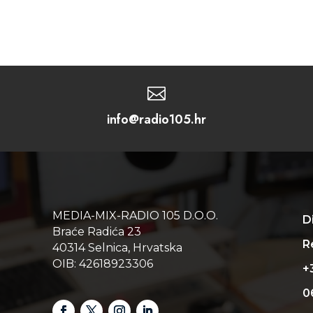

info@radio105.hr
MEDIA-MIX-RADIO 105 D.O.O.
D
Braće Radića 23
Re
40314 Selnica, Hrvatska
OIB: 42618923306
+
0