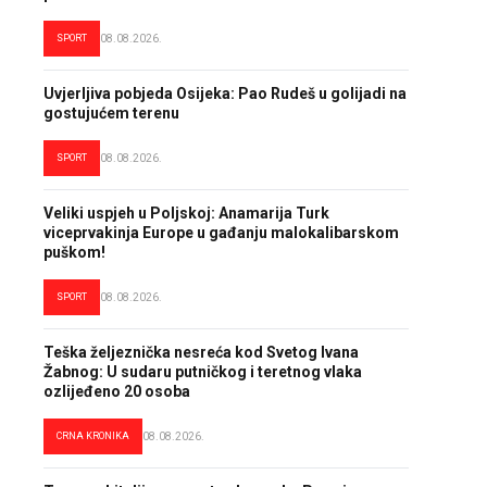
SPORT
08.08.2026.
Uvjerljiva pobjeda Osijeka: Pao Rudeš u golijadi na
gostujućem terenu
SPORT
08.08.2026.
Veliki uspjeh u Poljskoj: Anamarija Turk
viceprvakinja Europe u gađanju malokalibarskom
puškom!
SPORT
08.08.2026.
Teška željeznička nesreća kod Svetog Ivana
Žabnog: U sudaru putničkog i teretnog vlaka
ozlijeđeno 20 osoba
CRNA KRONIKA
08.08.2026.