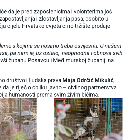
e da je pred zaposlenicima i volonterima još
apostavljanja i zlostavljanja pasa, osobito u
u cijele Hrvatske cvjeta crno tržište prodaje
leme s kojima se nosimo treba osvijestiti. U našem
pasa, pa nam je, uz ostalo, neophodna i obnova svih
ivši županu Posavcu i Međimurskoj županiji na
no društvo i ljudska prava
Maja Odrčić Mikulić
,
 da je riječ o obliku javno – civilnog partnerstva
ocija humanosti prema svim živim bićima.