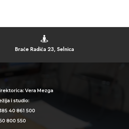

Braće Radića 23, Selnica
irektorica: Vera Mezga
žija i studio:
385 40 861 500
60 800 550