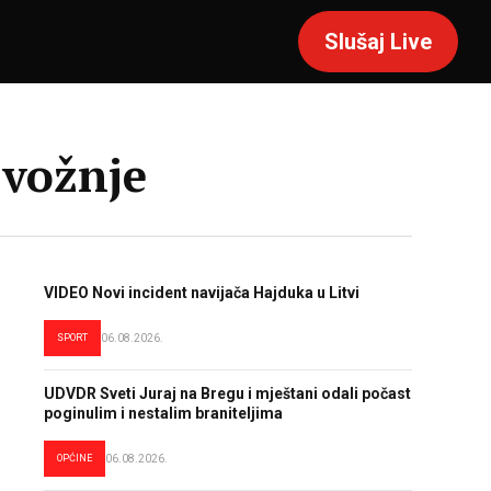
Slušaj Live
 vožnje
VIDEO Novi incident navijača Hajduka u Litvi
SPORT
06.08.2026.
UDVDR Sveti Juraj na Bregu i mještani odali počast
poginulim i nestalim braniteljima
OPĆINE
06.08.2026.