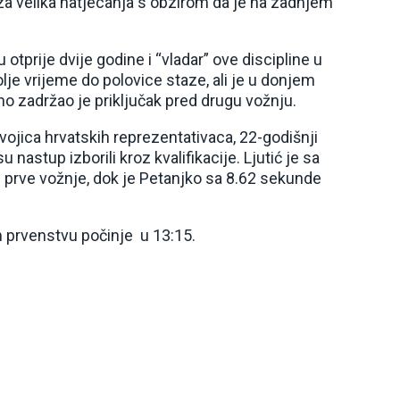
u za velika natjecanja s obzirom da je na zadnjem
otprije dvije godine i “vladar” ove discipline u
lje vrijeme do polovice staze, ali je u donjem
o zadržao je priključak pred drugu vožnju.
vojica hrvatskih reprezentativaca, 22-godišnji
u nastup izborili kroz kvalifikacije. Ljutić je sa
prve vožnje, dok je Petanjko sa 8.62 sekunde
 prvenstvu počinje u 13:15.