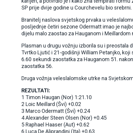
karijeri, a potvrdio je i kako zna tempirati form
SP prije dvije godine u Courchevelu bio srebrni.
Branitelj naslova svjetskog prvaka u veleslalomu 
posljednje četiri sezone Odermatt imao je najbo
dijelu malo zaostao za Hauganom i Meillardom n
Plasman u drugu vožnju izborila su i preostala d
Tvrtko Ljutić i 21-godišnji William Petanjko, koji s
6.60 sekundi zaostatka za Hauganom 51. nakon 
zaostatka 56.
Druga vožnja veleslalomske utrke na Svjetskom
REZULTATI:
1 Timon Haugan (Nor) 1:21.10
2 Loic Meillard (Švi) +0.02
3 Marco Odermatt (Švi) +0.24
4 Alexander Steen Olsen (Nor) +0.45
5 Raphael Haaser (Aut) +0.62
6 Luca De Aliprandini (Ita) +0.63