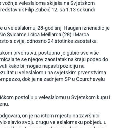
 vožnje veleslaloma skijaša na Svjetskom
predstavnik Filip Zubčić 12. sa 1.13 sekundi
ne u veleslalomu, 28-godišnji Haugan iznenadio je
o Švicarce Loica Meillarda (28) i Marca
esto s dvije, odnosno 24 stotinke zaostatka.
skom prvenstvu, postupno je gubio sve više
micala te se njegov zaostatak na kraju popeo do
ivati kako bi mogao napasti poziciju na
ezultat u veleslalomu na svjetskim prvenstvima
 d’Ampezzo, dok je na zadnjem SP u Courchevelu
čkom postolju u veleslalomu u Svjetskom kupu i
penu.
odgovara, on je na istom mjestu na završnici
vio slavio svoju drugu veleslalomsku pobjedu u