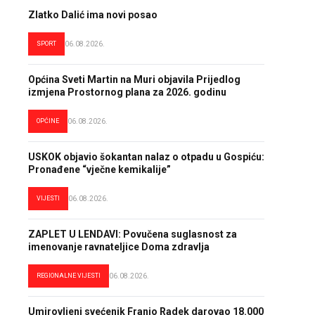
Zlatko Dalić ima novi posao
SPORT
06.08.2026.
Općina Sveti Martin na Muri objavila Prijedlog
izmjena Prostornog plana za 2026. godinu
OPĆINE
06.08.2026.
USKOK objavio šokantan nalaz o otpadu u Gospiću:
Pronađene “vječne kemikalije”
VIJESTI
06.08.2026.
ZAPLET U LENDAVI: Povučena suglasnost za
imenovanje ravnateljice Doma zdravlja
REGIONALNE VIJESTI
06.08.2026.
Umirovljeni svećenik Franjo Radek darovao 18.000