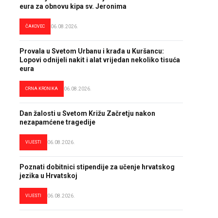
eura za obnovu kipa sv. Jeronima
ČAKOVEC
06.08.2026.
Provala u Svetom Urbanu i krađa u Kuršancu:
Lopovi odnijeli nakit i alat vrijedan nekoliko tisuća
eura
CRNA KRONIKA
06.08.2026.
Dan žalosti u Svetom Križu Začretju nakon
nezapamćene tragedije
VIJESTI
06.08.2026.
Poznati dobitnici stipendije za učenje hrvatskog
jezika u Hrvatskoj
VIJESTI
06.08.2026.