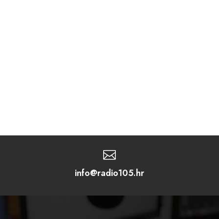

info@radio105.hr