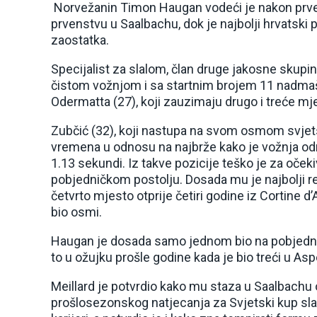
Norvežanin Timon Haugan vodeći je nakon prve
prvenstvu u Saalbachu, dok je najbolji hrvatski 
zaostatka.
Specijalist za slalom, član druge jakosne skupi
čistom vožnjom i sa startnim brojem 11 nadmaši
Odermatta (27), koji zauzimaju drugo i treće mj
Zubčić (32), koji nastupa na svom osmom svjet
vremena u odnosu na najbrže kako je vožnja od
1.13 sekundi. Iz takve pozicije teško je za oček
pobjedničkom postolju. Dosada mu je najbolji r
četvrto mjesto otprije četiri godine iz Cortine
bio osmi.
Haugan je dosada samo jednom bio na pobjedni
to u ožujku prošle godine kada je bio treći u As
Meillard je potvrdio kako mu staza u Saalbachu 
prošlosezonskog natjecanja za Svjetski kup sla