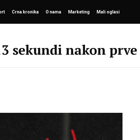
ort
Crna kronika
O nama
Marketing
Mali oglasi
13 sekundi nakon prve