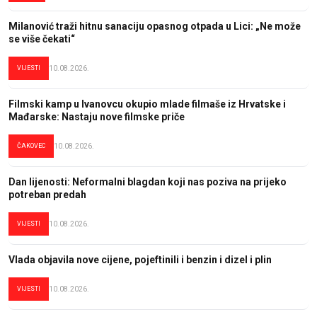
Milanović traži hitnu sanaciju opasnog otpada u Lici: „Ne može
se više čekati“
VIJESTI
10.08.2026.
Filmski kamp u Ivanovcu okupio mlade filmaše iz Hrvatske i
Mađarske: Nastaju nove filmske priče
ČAKOVEC
10.08.2026.
Dan lijenosti: Neformalni blagdan koji nas poziva na prijeko
potreban predah
VIJESTI
10.08.2026.
Vlada objavila nove cijene, pojeftinili i benzin i dizel i plin
VIJESTI
10.08.2026.