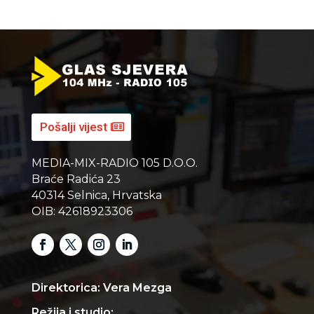
Pošalji vijest
MEDIA-MIX-RADIO 105 D.O.O.
Braće Radića 23
40314 Selnica, Hrvatska
OIB: 42618923306
Direktorica: Vera Mezga
Režija i studio: