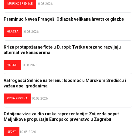
MURSKO SREDIŠĆE
10.08.2026.
Preminuo Neven Frangeš: Odlazak velikana hrvatske glazbe
GLAZBA
10.08.2026.
Kriza protupožarne flote u Europi: Tvrtke ubrzano razvijaju
alternative kanaderima
VIJESTI
10.08.2026.
Vatrogasci Selnice na terenu: Ispomoć u Murskom Središću i
važan apel građanima
CRNA KRONIKA
10.08.2026.
Odbijene vize za dio ruske reprezentacije: Zvijezde poput
Meljnikove propuštaju Europsko prvenstvo u Zagrebu
SPORT
10.08.2026.