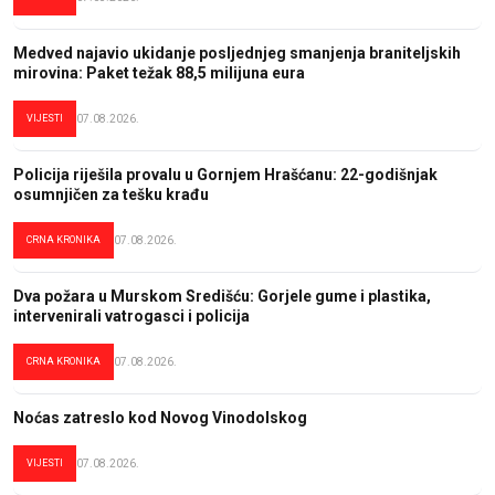
Medved najavio ukidanje posljednjeg smanjenja braniteljskih
mirovina: Paket težak 88,5 milijuna eura
VIJESTI
07.08.2026.
Policija riješila provalu u Gornjem Hrašćanu: 22-godišnjak
osumnjičen za tešku krađu
CRNA KRONIKA
07.08.2026.
Dva požara u Murskom Središću: Gorjele gume i plastika,
intervenirali vatrogasci i policija
CRNA KRONIKA
07.08.2026.
Noćas zatreslo kod Novog Vinodolskog
VIJESTI
07.08.2026.