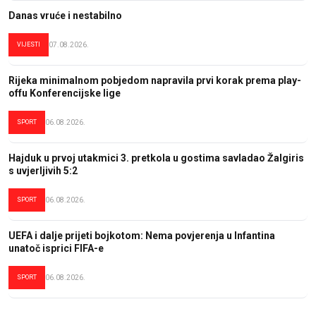
Danas vruće i nestabilno
VIJESTI
07.08.2026.
Rijeka minimalnom pobjedom napravila prvi korak prema play-
offu Konferencijske lige
SPORT
06.08.2026.
Hajduk u prvoj utakmici 3. pretkola u gostima savladao Žalgiris
s uvjerljivih 5:2
SPORT
06.08.2026.
UEFA i dalje prijeti bojkotom: Nema povjerenja u Infantina
unatoč isprici FIFA-e
SPORT
06.08.2026.