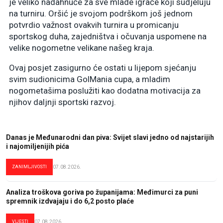
je veliko nadahnuće za sve mlade igrače koji sudjeluju
na turniru. Oršić je svojom podrškom još jednom
potvrdio važnost ovakvih turnira u promicanju
sportskog duha, zajedništva i očuvanja uspomene na
velike nogometne velikane našeg kraja.
Ovaj posjet zasigurno će ostati u lijepom sjećanju
svim sudionicima GolMania cupa, a mladim
nogometašima poslužiti kao dodatna motivacija za
njihov daljnji sportski razvoj.
Danas je Međunarodni dan piva: Svijet slavi jedno od najstarijih
i najomiljenijih pića
ZANIMLJIVOSTI
07.08.2026.
Analiza troškova goriva po županijama: Međimurci za puni
spremnik izdvajaju i do 6,2 posto plaće
VIJESTI
07.08.2026.