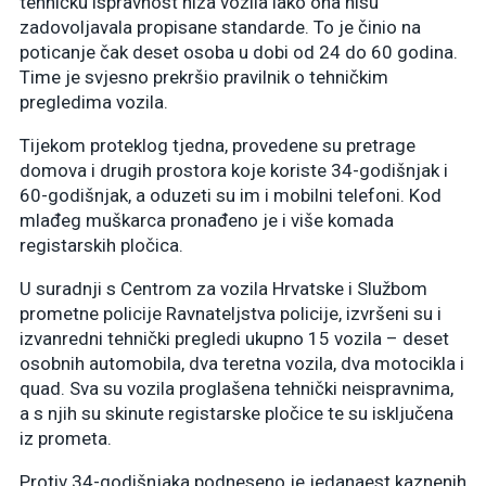
tehničku ispravnost niza vozila iako ona nisu
zadovoljavala propisane standarde. To je činio na
poticanje čak deset osoba u dobi od 24 do 60 godina.
Time je svjesno prekršio pravilnik o tehničkim
pregledima vozila.
Tijekom proteklog tjedna, provedene su pretrage
domova i drugih prostora koje koriste 34-godišnjak i
60-godišnjak, a oduzeti su im i mobilni telefoni. Kod
mlađeg muškarca pronađeno je i više komada
registarskih pločica.
U suradnji s Centrom za vozila Hrvatske i Službom
prometne policije Ravnateljstva policije, izvršeni su i
izvanredni tehnički pregledi ukupno 15 vozila – deset
osobnih automobila, dva teretna vozila, dva motocikla i
quad. Sva su vozila proglašena tehnički neispravnima,
a s njih su skinute registarske pločice te su isključena
iz prometa.
Protiv 34-godišnjaka podneseno je jedanaest kaznenih