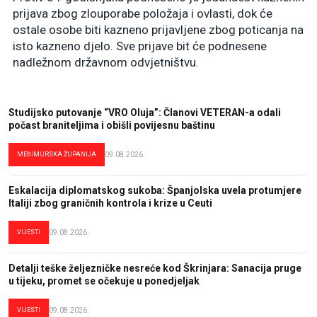
prijava zbog zlouporabe položaja i ovlasti, dok će
ostale osobe biti kazneno prijavljene zbog poticanja na
isto kazneno djelo. Sve prijave bit će podnesene
nadležnom državnom odvjetništvu.
Studijsko putovanje “VRO Oluja”: Članovi VETERAN-a odali
počast braniteljima i obišli povijesnu baštinu
MEĐIMURSKA ŽUPANIJA
09.08.2026.
Eskalacija diplomatskog sukoba: Španjolska uvela protumjere
Italiji zbog graničnih kontrola i krize u Ceuti
VIJESTI
09.08.2026.
Detalji teške željezničke nesreće kod Škrinjara: Sanacija pruge
u tijeku, promet se očekuje u ponedjeljak
VIJESTI
09.08.2026.