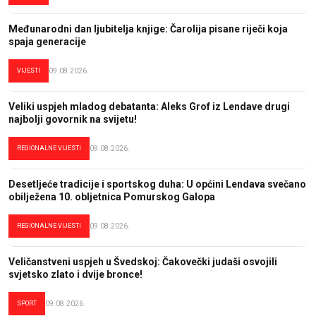
Međunarodni dan ljubitelja knjige: Čarolija pisane riječi koja
spaja generacije
VIJESTI
09.08.2026.
Veliki uspjeh mladog debatanta: Aleks Grof iz Lendave drugi
najbolji govornik na svijetu!
REGIONALNE VIJESTI
09.08.2026.
Desetljeće tradicije i sportskog duha: U općini Lendava svečano
obilježena 10. obljetnica Pomurskog Galopa
REGIONALNE VIJESTI
09.08.2026.
Veličanstveni uspjeh u Švedskoj: Čakovečki judaši osvojili
svjetsko zlato i dvije bronce!
SPORT
09.08.2026.