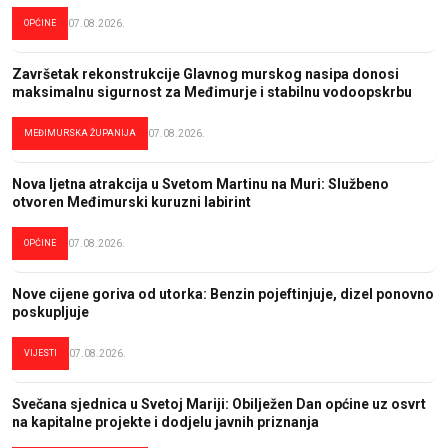
OPĆINE
07.08.2026.
Završetak rekonstrukcije Glavnog murskog nasipa donosi
maksimalnu sigurnost za Međimurje i stabilnu vodoopskrbu
MEĐIMURSKA ŽUPANIJA
07.08.2026.
Nova ljetna atrakcija u Svetom Martinu na Muri: Službeno
otvoren Međimurski kuruzni labirint
OPĆINE
07.08.2026.
Nove cijene goriva od utorka: Benzin pojeftinjuje, dizel ponovno
poskupljuje
VIJESTI
07.08.2026.
Svečana sjednica u Svetoj Mariji: Obilježen Dan općine uz osvrt
na kapitalne projekte i dodjelu javnih priznanja