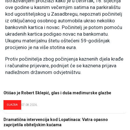
istraživanjem proizlazi kako je u četvrtak, 16. siječnja
ove godine u kasnim večernjim satima na parkiralištu
kod ugostiteljskog u Zasadbregu, nepoznati počinitelj
iz otključanog osobnog automobila ukrao nekoliko
bankovnih kartica i novac. Počinitelj je potom pomoću
ukradenih kartica podigao novac na bankomatu.
Ukupnu materijalnu štetu oštećeni 59-godišnjak
procijenio je na više stotina eura.
Protiv počinitelja zbog počinjenja kaznenih djela krađe
i računalne prijevare, podnijet će se kaznena prijava
nadležnom državnom odvjetništvu.
Otišao je Robert Sklepić, glas i duša međimurske glazbe
GLAZBA
07.08.2026.
Dramatična intervencija kod Lopatinaca: Vatra opasno
zaprijetila obiteljskim kućama