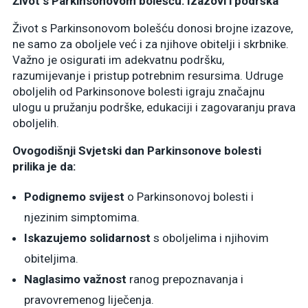
Život s Parkinsonovom bolešću: Izazovi i podrška
Život s Parkinsonovom bolešću donosi brojne izazove,
ne samo za oboljele već i za njihove obitelji i skrbnike.
Važno je osigurati im adekvatnu podršku,
razumijevanje i pristup potrebnim resursima. Udruge
oboljelih od Parkinsonove bolesti igraju značajnu
ulogu u pružanju podrške, edukaciji i zagovaranju prava
oboljelih.
Ovogodišnji Svjetski dan Parkinsonove bolesti
prilika je da:
Podignemo svijest
o Parkinsonovoj bolesti i
njezinim simptomima.
Iskazujemo solidarnost
s oboljelima i njihovim
obiteljima.
Naglasimo važnost
ranog prepoznavanja i
pravovremenog liječenja.