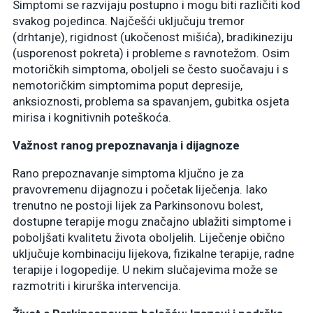
Simptomi se razvijaju postupno i mogu biti različiti kod
svakog pojedinca. Najčešći uključuju tremor
(drhtanje), rigidnost (ukočenost mišića), bradikineziju
(usporenost pokreta) i probleme s ravnotežom. Osim
motoričkih simptoma, oboljeli se često suočavaju i s
nemotoričkim simptomima poput depresije,
anksioznosti, problema sa spavanjem, gubitka osjeta
mirisa i kognitivnih poteškoća.
Važnost ranog prepoznavanja i dijagnoze
Rano prepoznavanje simptoma ključno je za
pravovremenu dijagnozu i početak liječenja. Iako
trenutno ne postoji lijek za Parkinsonovu bolest,
dostupne terapije mogu značajno ublažiti simptome i
poboljšati kvalitetu života oboljelih. Liječenje obično
uključuje kombinaciju lijekova, fizikalne terapije, radne
terapije i logopedije. U nekim slučajevima može se
razmotriti i kirurška intervencija.