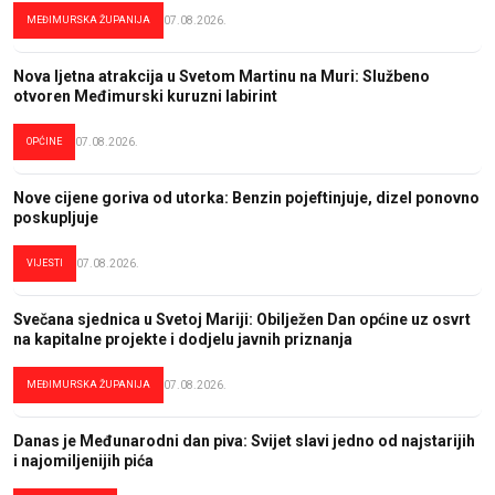
MEĐIMURSKA ŽUPANIJA
07.08.2026.
Nova ljetna atrakcija u Svetom Martinu na Muri: Službeno
otvoren Međimurski kuruzni labirint
OPĆINE
07.08.2026.
Nove cijene goriva od utorka: Benzin pojeftinjuje, dizel ponovno
poskupljuje
VIJESTI
07.08.2026.
Svečana sjednica u Svetoj Mariji: Obilježen Dan općine uz osvrt
na kapitalne projekte i dodjelu javnih priznanja
MEĐIMURSKA ŽUPANIJA
07.08.2026.
Danas je Međunarodni dan piva: Svijet slavi jedno od najstarijih
i najomiljenijih pića