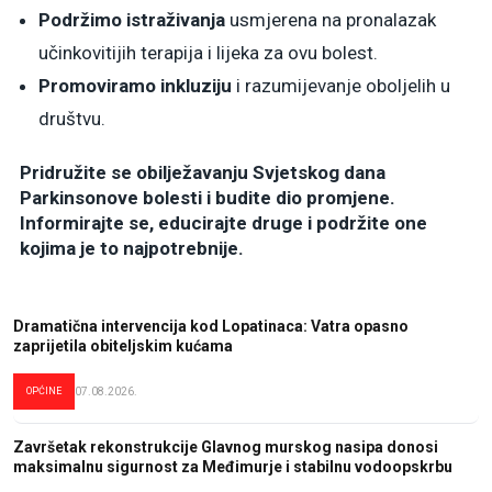
Podržimo istraživanja
usmjerena na pronalazak
učinkovitijih terapija i lijeka za ovu bolest.
Promoviramo inkluziju
i razumijevanje oboljelih u
društvu.
Pridružite se obilježavanju Svjetskog dana
Parkinsonove bolesti i budite dio promjene.
Informirajte se, educirajte druge i podržite one
kojima je to najpotrebnije.
Dramatična intervencija kod Lopatinaca: Vatra opasno
zaprijetila obiteljskim kućama
OPĆINE
07.08.2026.
Završetak rekonstrukcije Glavnog murskog nasipa donosi
maksimalnu sigurnost za Međimurje i stabilnu vodoopskrbu