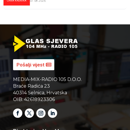
CRNA KRONIKA
07.08.2026.
Pošalji vijest
MEDIA-MIX-RADIO 105 D.O.O.
Braće Radića 23
40314 Selnica, Hrvatska
OIB: 42618923306