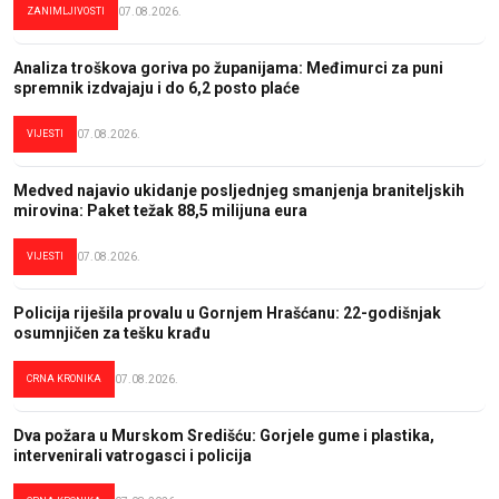
ZANIMLJIVOSTI
07.08.2026.
Analiza troškova goriva po županijama: Međimurci za puni
spremnik izdvajaju i do 6,2 posto plaće
VIJESTI
07.08.2026.
Medved najavio ukidanje posljednjeg smanjenja braniteljskih
mirovina: Paket težak 88,5 milijuna eura
VIJESTI
07.08.2026.
Policija riješila provalu u Gornjem Hrašćanu: 22-godišnjak
osumnjičen za tešku krađu
CRNA KRONIKA
07.08.2026.
Dva požara u Murskom Središću: Gorjele gume i plastika,
intervenirali vatrogasci i policija