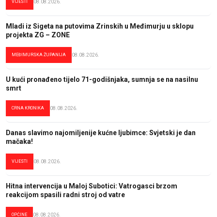
VIJESTI
08.08.2026.
Mladi iz Sigeta na putovima Zrinskih u Međimurju u sklopu
projekta ZG – ZONE
MEĐIMURSKA ŽUPANIJA
08.08.2026.
U kući pronađeno tijelo 71-godišnjaka, sumnja se na nasilnu
smrt
CRNA KRONIKA
08.08.2026.
Danas slavimo najomiljenije kućne ljubimce: Svjetski je dan
mačaka!
VIJESTI
08.08.2026.
Hitna intervencija u Maloj Subotici: Vatrogasci brzom
reakcijom spasili radni stroj od vatre
OPĆINE
08.08.2026.