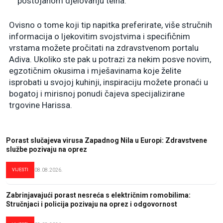
postojanom djelovanju teina.
Ovisno o tome koji tip napitka preferirate, više stručnih
informacija o ljekovitim svojstvima i specifičnim
vrstama možete pročitati na zdravstvenom portalu
Adiva. Ukoliko ste pak u potrazi za nekim posve novim,
egzotičnim okusima i mješavinama koje želite
isprobati u svojoj kuhinji, inspiraciju možete pronaći u
bogatoj i mirisnoj ponudi čajeva specijalizirane
trgovine Harissa.
Porast slučajeva virusa Zapadnog Nila u Europi: Zdravstvene
službe pozivaju na oprez
VIJESTI
08.08.2026.
Zabrinjavajući porast nesreća s električnim romobilima:
Stručnjaci i policija pozivaju na oprez i odgovornost