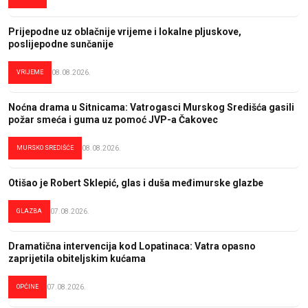
Prijepodne uz oblačnije vrijeme i lokalne pljuskove,
poslijepodne sunčanije
VRIJEME
08.08.2026.
Noćna drama u Sitnicama: Vatrogasci Murskog Središća gasili
požar smeća i guma uz pomoć JVP-a Čakovec
MURSKO SREDIŠĆE
08.08.2026.
Otišao je Robert Sklepić, glas i duša međimurske glazbe
GLAZBA
07.08.2026.
Dramatična intervencija kod Lopatinaca: Vatra opasno
zaprijetila obiteljskim kućama
OPĆINE
07.08.2026.