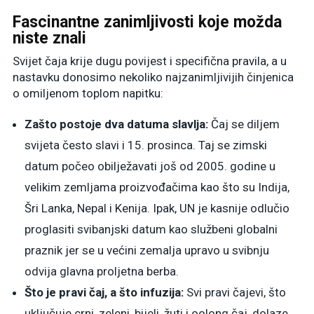
Fascinantne zanimljivosti koje možda
niste znali
Svijet čaja krije dugu povijest i specifična pravila, a u
nastavku donosimo nekoliko najzanimljivijih činjenica
o omiljenom toplom napitku:
Zašto postoje dva datuma slavlja:
Čaj se diljem
svijeta često slavi i 15. prosinca. Taj se zimski
datum počeo obilježavati još od 2005. godine u
velikim zemljama proizvođačima kao što su Indija,
Šri Lanka, Nepal i Kenija. Ipak, UN je kasnije odlučio
proglasiti svibanjski datum kao službeni globalni
praznik jer se u većini zemalja upravo u svibnju
odvija glavna proljetna berba.
Što je pravi čaj, a što infuzija:
Svi pravi čajevi, što
uključuje crni, zeleni, bijeli, žuti i oolong čaj, dolaze