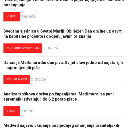
poskupljuje
VIJESTI
07.08.2026.
Svečana sjednica u Svetoj Mariji: Obilježen Dan općine uz osvrt
na kapitalne projekte i dodjelu javnih priznanja
MEĐIMURSKA ŽUPANIJA
07.08.2026.
Danas je Međunarodni dan piva: Svijet slavi jedno od najstarijih
i najomiljenijih pića
ZANIMLJIVOSTI
07.08.2026.
Analiza troškova goriva po županijama: Međimurci za puni
spremnik izdvajaju i do 6,2 posto plaće
VIJESTI
07.08.2026.
Medved najavio ukidanje posljednjeg smanjenja braniteljskih