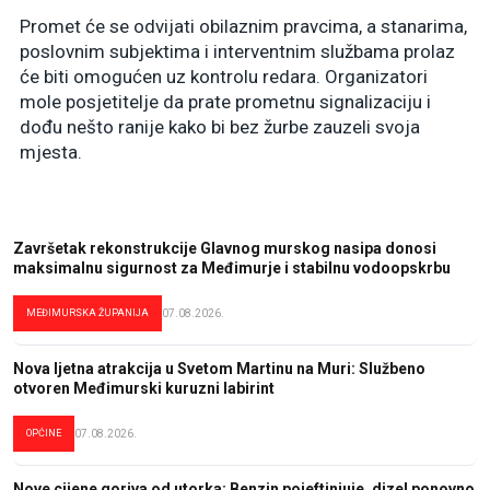
Promet će se odvijati obilaznim pravcima, a stanarima,
poslovnim subjektima i interventnim službama prolaz
će biti omogućen uz kontrolu redara. Organizatori
mole posjetitelje da prate prometnu signalizaciju i
dođu nešto ranije kako bi bez žurbe zauzeli svoja
mjesta.
Završetak rekonstrukcije Glavnog murskog nasipa donosi
maksimalnu sigurnost za Međimurje i stabilnu vodoopskrbu
MEĐIMURSKA ŽUPANIJA
07.08.2026.
Nova ljetna atrakcija u Svetom Martinu na Muri: Službeno
otvoren Međimurski kuruzni labirint
OPĆINE
07.08.2026.
Nove cijene goriva od utorka: Benzin pojeftinjuje, dizel ponovno