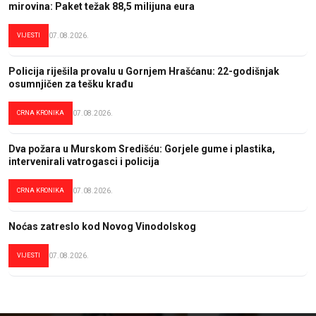
mirovina: Paket težak 88,5 milijuna eura
VIJESTI
07.08.2026.
Policija riješila provalu u Gornjem Hrašćanu: 22-godišnjak
osumnjičen za tešku krađu
CRNA KRONIKA
07.08.2026.
Dva požara u Murskom Središću: Gorjele gume i plastika,
intervenirali vatrogasci i policija
CRNA KRONIKA
07.08.2026.
Noćas zatreslo kod Novog Vinodolskog
VIJESTI
07.08.2026.