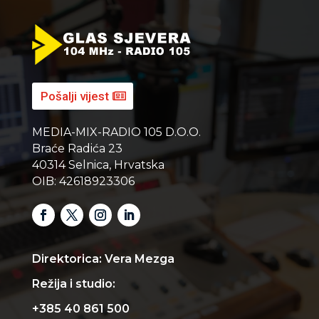
Pošalji vijest
MEDIA-MIX-RADIO 105 D.O.O.
Braće Radića 23
40314 Selnica, Hrvatska
OIB: 42618923306
Direktorica: Vera Mezga
Režija i studio:
+385 40 861 500