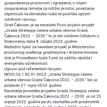
gospodarenja prostorom i zgradama, s ciljem
osiguravanja temelja za održivi prostor, povećanja
otpornosti na klimatske rizike te podrške općem
održivom razvoju.
Grad Čakovec je na navedeni Poziv prijavio projekt:
„Izrada Strategije zelene urbane obnove Grada
Čakovca 2022. – 2030.“ te je isti odobren Odlukom o
financiranju dana 8. ožujka 2024. godine.
Nadležno tijelo za navedeni projekt je Ministarstvo
prostornog uređenja, graditeljstva i državne imovine
dok je Provedbeno tijelo Fond za zaštitu okoliša i
energetsku učinkovitost.
Ugovor pod referentnim brojem:
NPOO.C6.1.R5.01.0022: „Izrada Strategije zelene
urbane obnove Grada Čakovca 2022. – 2030.“ bio je
potpisan 27. rujna 2024. godine.
Razdoblje provedbe projekta Izrada Strategije zelene
urbane obnove Grada Čakovca 2022. – 2030. je od 25.
srpnja 2022. godine pa do završetka svih predmetnih