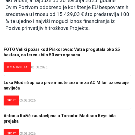
aktivnosti, a najduže do 30. svibnja 2025. godine.
Ovim Pozivom odobreno je korištenje EU bespovratnih
sredstava u iznosu od 15.429,03 € što predstavlja 100
% te ujedno i najviši mogući iznos financiranja iz
Poziva prihvatljivih troškova Projekta.
FOTO Veliki požar kod Piškorovca: Vatra progutala oko 25
hektara, na terenu bilo 50 vatrogasaca
CRNA KRONIKA
05.08.2026.
Luka Modrić upisao prve minute sezone za AC Milan uz ovacije
navijača
SPORT
05.08.2026.
Antonia Ružić zaustavljena u Torontu: Madison Keys bila
prejaka
SPORT
05.08.2026.