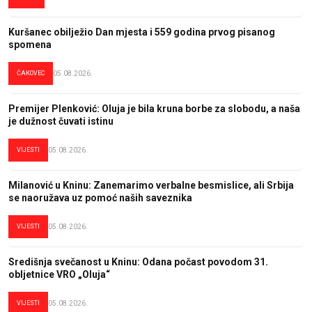
Kuršanec obilježio Dan mjesta i 559 godina prvog pisanog
spomena
ČAKOVEC
05.08.2026.
Premijer Plenković: Oluja je bila kruna borbe za slobodu, a naša
je dužnost čuvati istinu
VIJESTI
05.08.2026.
Milanović u Kninu: Zanemarimo verbalne besmislice, ali Srbija
se naoružava uz pomoć naših saveznika
VIJESTI
05.08.2026.
Središnja svečanost u Kninu: Odana počast povodom 31.
obljetnice VRO „Oluja“
VIJESTI
05.08.2026.