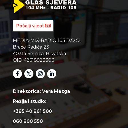
Pošalji vijest
MEDIA-MIX-RADIO 105 D.O.O.
Braće Radića 23
40314 Selnica, Hrvatska
OIB: 42618923306
Direktorica: Vera Mezga
Režija i studio:
+385 40 861 500
060 800 550