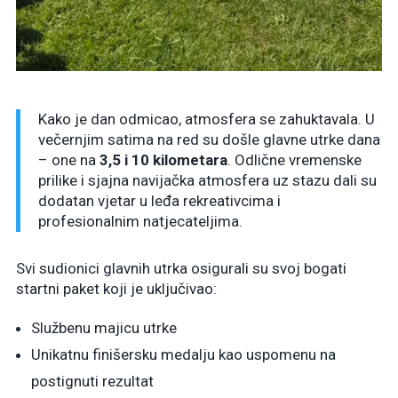
Kako je dan odmicao, atmosfera se zahuktavala. U
večernjim satima na red su došle glavne utrke dana
– one na
3,5 i 10 kilometara
. Odlične vremenske
prilike i sjajna navijačka atmosfera uz stazu dali su
dodatan vjetar u leđa rekreativcima i
profesionalnim natjecateljima.
Svi sudionici glavnih utrka osigurali su svoj bogati
startni paket koji je uključivao:
Službenu majicu utrke
Unikatnu finišersku medalju kao uspomenu na
postignuti rezultat