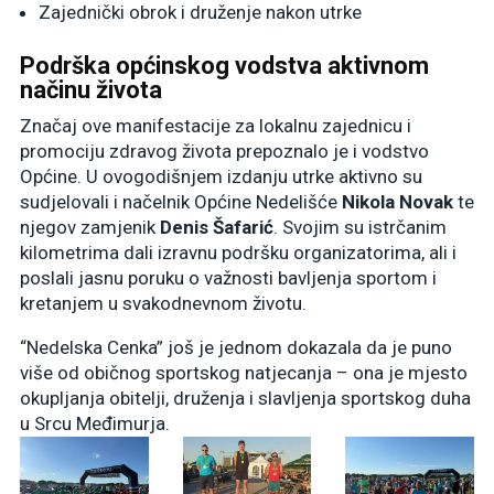
Zajednički obrok i druženje nakon utrke
Podrška općinskog vodstva aktivnom
načinu života
Značaj ove manifestacije za lokalnu zajednicu i
promociju zdravog života prepoznalo je i vodstvo
Općine. U ovogodišnjem izdanju utrke aktivno su
sudjelovali i načelnik Općine Nedelišće
Nikola Novak
te
njegov zamjenik
Denis Šafarić
. Svojim su istrčanim
kilometrima dali izravnu podršku organizatorima, ali i
poslali jasnu poruku o važnosti bavljenja sportom i
kretanjem u svakodnevnom životu.
“Nedelska Cenka” još je jednom dokazala da je puno
više od običnog sportskog natjecanja – ona je mjesto
okupljanja obitelji, druženja i slavljenja sportskog duha
u Srcu Međimurja.