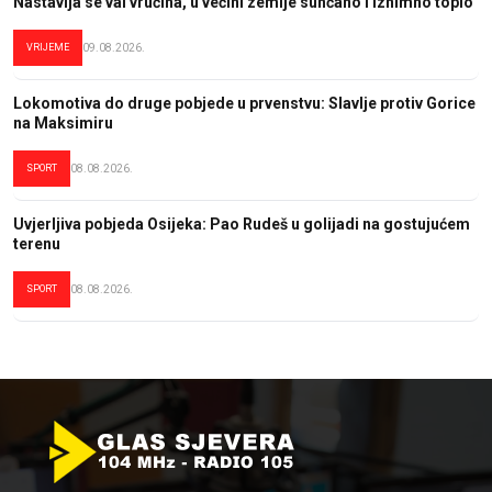
Nastavlja se val vrućina, u većini zemlje sunčano i iznimno toplo
VRIJEME
09.08.2026.
Lokomotiva do druge pobjede u prvenstvu: Slavlje protiv Gorice
na Maksimiru
SPORT
08.08.2026.
Uvjerljiva pobjeda Osijeka: Pao Rudeš u golijadi na gostujućem
terenu
SPORT
08.08.2026.