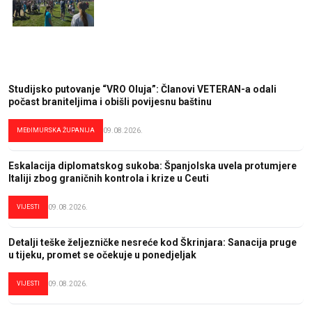
Studijsko putovanje “VRO Oluja”: Članovi VETERAN-a odali
počast braniteljima i obišli povijesnu baštinu
MEĐIMURSKA ŽUPANIJA
09.08.2026.
Eskalacija diplomatskog sukoba: Španjolska uvela protumjere
Italiji zbog graničnih kontrola i krize u Ceuti
VIJESTI
09.08.2026.
Detalji teške željezničke nesreće kod Škrinjara: Sanacija pruge
u tijeku, promet se očekuje u ponedjeljak
VIJESTI
09.08.2026.