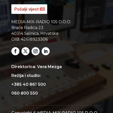
Pošalji vijest
MEDIA-MIX-RADIO 105 D.O.O.
Braće Radića 23
40314 Selnica, Hrvatska
OIB: 42618923306
Direktorica: Vera Mezga
Režija i studio:
+385 40 861 500
060 800 550
Copyright © MEDIA-MIX-RADIO 105 D.O.O.