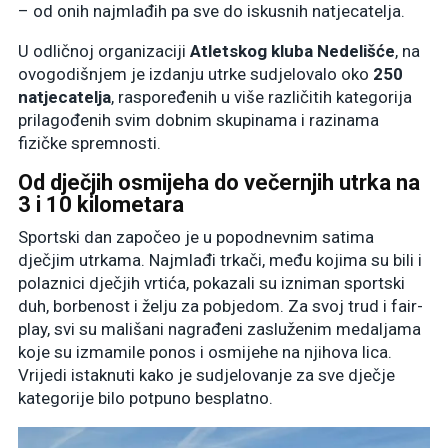
– od onih najmlađih pa sve do iskusnih natjecatelja.
U odličnoj organizaciji
Atletskog kluba Nedelišće
, na
ovogodišnjem je izdanju utrke sudjelovalo oko
250
natjecatelja
, raspoređenih u više različitih kategorija
prilagođenih svim dobnim skupinama i razinama
fizičke spremnosti.
Od dječjih osmijeha do večernjih utrka na
3 i 10 kilometara
Sportski dan započeo je u popodnevnim satima
dječjim utrkama. Najmlađi trkači, među kojima su bili i
polaznici dječjih vrtića, pokazali su izniman sportski
duh, borbenost i želju za pobjedom. Za svoj trud i fair-
play, svi su mališani nagrađeni zasluženim medaljama
koje su izmamile ponos i osmijehe na njihova lica.
Vrijedi istaknuti kako je sudjelovanje za sve dječje
kategorije bilo potpuno besplatno.