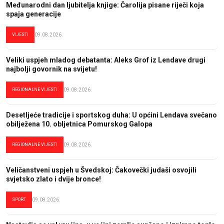
Međunarodni dan ljubitelja knjige: Čarolija pisane riječi koja
spaja generacije
VIJESTI
09.08.2026.
Veliki uspjeh mladog debatanta: Aleks Grof iz Lendave drugi
najbolji govornik na svijetu!
REGIONALNE VIJESTI
09.08.2026.
Desetljeće tradicije i sportskog duha: U općini Lendava svečano
obilježena 10. obljetnica Pomurskog Galopa
REGIONALNE VIJESTI
09.08.2026.
Veličanstveni uspjeh u Švedskoj: Čakovečki judaši osvojili
svjetsko zlato i dvije bronce!
SPORT
09.08.2026.