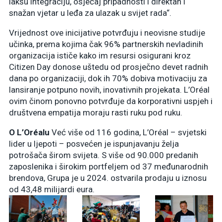
lakšu integraciju, osjećaj pripadnosti i direktan i
snažan vjetar u leđa za ulazak u svijet rada“.
Vrijednost ove inicijative potvrđuju i neovisne studije
učinka, prema kojima čak 96% partnerskih nevladinih
organizacija ističe kako im resursi osigurani kroz
Citizen Day donose uštedu od prosječno devet radnih
dana po organizaciji, dok ih 70% dobiva motivaciju za
lansiranje potpuno novih, inovativnih projekata. L’Oréal
ovim činom ponovno potvrđuje da korporativni uspjeh i
društvena empatija moraju rasti ruku pod ruku.
O L’Oréalu
Već više od 116 godina, L’Oréal – svjetski
lider u ljepoti – posvećen je ispunjavanju želja
potrošača širom svijeta. S više od 90.000 predanih
zaposlenika i širokim portfeljem od 37 međunarodnih
brendova, Grupa je u 2024. ostvarila prodaju u iznosu
od 43,48 milijardi eura.