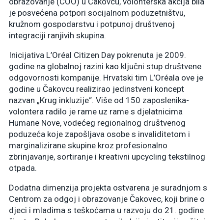
obrazovanje (COO) u Čakovcu, volonterska akcija bila
je posvećena potpori socijalnom poduzetništvu,
kružnom gospodarstvu i potpunoj društvenoj
integraciji ranjivih skupina.
Inicijativa L’Oréal Citizen Day pokrenuta je 2009.
godine na globalnoj razini kao ključni stup društvene
odgovornosti kompanije. Hrvatski tim L’Oréala ove je
godine u Čakovcu realizirao jedinstveni koncept
nazvan „Krug inkluzije“. Više od 150 zaposlenika-
volontera radilo je rame uz rame s djelatnicima
Humane Nove, vodećeg regionalnog društvenog
poduzeća koje zapošljava osobe s invaliditetom i
marginalizirane skupine kroz profesionalno
zbrinjavanje, sortiranje i kreativni upcycling tekstilnog
otpada.
Dodatna dimenzija projekta ostvarena je suradnjom s
Centrom za odgoj i obrazovanje Čakovec, koji brine o
djeci i mladima s teškoćama u razvoju do 21. godine