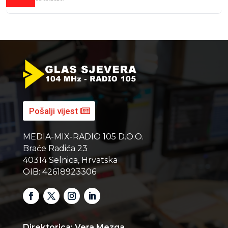
Pošalji vijest
MEDIA-MIX-RADIO 105 D.O.O.
Braće Radića 23
40314 Selnica, Hrvatska
OIB: 42618923306
Direktorica: Vera Mezga