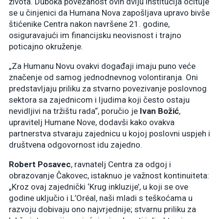
života. Duboka povezanost ovih dviju institucija očituje
se u činjenici da Humana Nova zapošljava upravo bivše
štićenike Centra nakon navršene 21. godine,
osiguravajući im financijsku neovisnost i trajno
poticajno okruženje.
„Za Humanu Novu ovakvi događaji imaju puno veće
značenje od samog jednodnevnog volontiranja. Oni
predstavljaju priliku za stvarno povezivanje poslovnog
sektora sa zajednicom i ljudima koji često ostaju
nevidljivi na tržištu rada“, poručio je
Ivan Božić
,
upravitelj Humane Nove, dodavši kako ovakva
partnerstva stvaraju zajednicu u kojoj poslovni uspjeh i
društvena odgovornost idu zajedno.
Robert Posavec
, ravnatelj Centra za odgoj i
obrazovanje Čakovec, istaknuo je važnost kontinuiteta:
„Kroz ovaj zajednički ‘Krug inkluzije’, u koji se ove
godine uključio i L’Oréal, naši mladi s teškoćama u
razvoju dobivaju ono najvrjednije; stvarnu priliku za