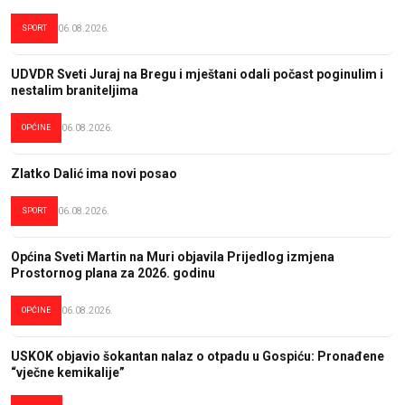
SPORT
06.08.2026.
UDVDR Sveti Juraj na Bregu i mještani odali počast poginulim i
nestalim braniteljima
OPĆINE
06.08.2026.
Zlatko Dalić ima novi posao
SPORT
06.08.2026.
Općina Sveti Martin na Muri objavila Prijedlog izmjena
Prostornog plana za 2026. godinu
OPĆINE
06.08.2026.
USKOK objavio šokantan nalaz o otpadu u Gospiću: Pronađene
“vječne kemikalije”