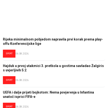
Rijeka minimalnom pobjedom napravila prvi korak prema play-
offu Konferencijske lige
SPORT
06.08.2026.
Hajduk u prvoj utakmici 3. pretkola u gostima savladao Žalgiris
s uvjerljivih 5:2
SPORT
06.08.2026.
UEFA i dalje prijeti bojkotom: Nema povjerenja u Infantina
unatoč isprici FIFA-e
SPORT
06.08.2026.