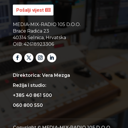
Pošalji vijest
MEDIA-MIX-RADIO 105 D.O.O.
Braće Radića 23
40314 Selnica, Hrvatska
OIB: 42618923306
Direktorica: Vera Mezga
Režija i studio:
+385 40 861 500
060 800 550
Copyright © MEDIA-MIX-RADIO 105 D.O.O.