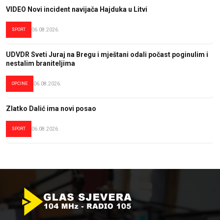
VIDEO Novi incident navijača Hajduka u Litvi
SPORT
06.08.2026.
UDVDR Sveti Juraj na Bregu i mještani odali počast poginulim i
nestalim braniteljima
OPĆINE
06.08.2026.
Zlatko Dalić ima novi posao
SPORT
06.08.2026.