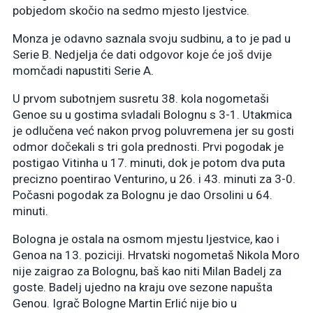
pobjedom skočio na sedmo mjesto ljestvice.
Monza je odavno saznala svoju sudbinu, a to je pad u
Serie B. Nedjelja će dati odgovor koje će još dvije
momčadi napustiti Serie A.
U prvom subotnjem susretu 38. kola nogometaši
Genoe su u gostima svladali Bolognu s 3-1. Utakmica
je odlučena već nakon prvog poluvremena jer su gosti
odmor dočekali s tri gola prednosti. Prvi pogodak je
postigao Vitinha u 17. minuti, dok je potom dva puta
precizno poentirao Venturino, u 26. i 43. minuti za 3-0.
Počasni pogodak za Bolognu je dao Orsolini u 64.
minuti.
Bologna je ostala na osmom mjestu ljestvice, kao i
Genoa na 13. poziciji. Hrvatski nogometaš Nikola Moro
nije zaigrao za Bolognu, baš kao niti Milan Badelj za
goste. Badelj ujedno na kraju ove sezone napušta
Genou. Igrač Bologne Martin Erlić nije bio u