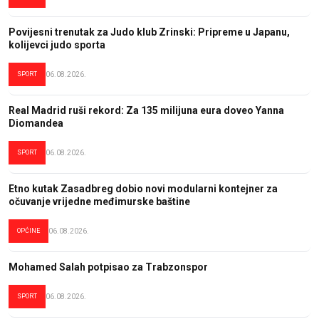
Povijesni trenutak za Judo klub Zrinski: Pripreme u Japanu,
kolijevci judo sporta
SPORT
06.08.2026.
Real Madrid ruši rekord: Za 135 milijuna eura doveo Yanna
Diomandea
SPORT
06.08.2026.
Etno kutak Zasadbreg dobio novi modularni kontejner za
očuvanje vrijedne međimurske baštine
OPĆINE
06.08.2026.
Mohamed Salah potpisao za Trabzonspor
SPORT
06.08.2026.