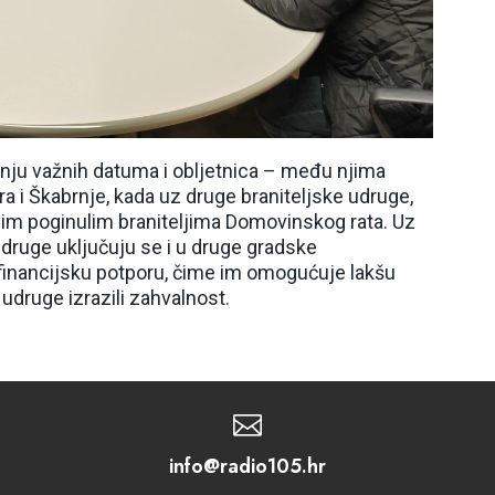
anju važnih datuma i obljetnica – među njima
a i Škabrnje, kada uz druge braniteljske udruge,
im poginulim braniteljima Domovinskog rata. Uz
udruge uključuju se i u druge gradske
o financijsku potporu, čime im omogućuje lakšu
 udruge izrazili zahvalnost.

info@radio105.hr