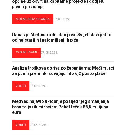
općine uz osvrt na kapitalne projekte i dodjelu
javnih priznanja
MEĐIMURSKA ŽUPANIJA
07.08.2026.
Danas je Međunarodni dan piva: Svijet slavi jedno
od najstarijih i najomiljenijih pića
ZANIMLJIVOSTI
07.08.2026.
Analiza troškova goriva po županijama: Međimurci
za puni spremnik izdvajaju i do 6,2 posto plaće
VIJESTI
07.08.2026.
Medved najavio ukidanje posljednjeg smanjenja
braniteljskih mirovina: Paket težak 88,5 milijuna
eura
VIJESTI
07.08.2026.