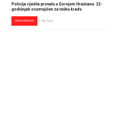
Policija riješila provalu u Gornjem Hrašćanu: 22-
godišnjak osumnjičen za tešku krađu
CRNA KRONIKA
07.08.2026.