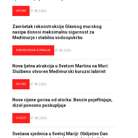
OPĆINE
07.08.2026.
Završetak rekonstrukcije Glavnog murskog
nasipa donosi maksimalnu sigurnost za
Međimurje i stabilnu vodoopskrbu
MEĐIMURSKA ŽUPANIJA
07.08.2026.
Nova ljetna atrakcija u Svetom Martinu na Muri:
Službeno otvoren Međimurski kuruzni labirint
OPĆINE
07.08.2026.
Nove cijene goriva od utorka: Benzin pojeftinjuje,
dizel ponovno poskupljuje
VIJESTI
07.08.2026.
Svečana sjednica u Svetoj Mariji: Obilježen Dan