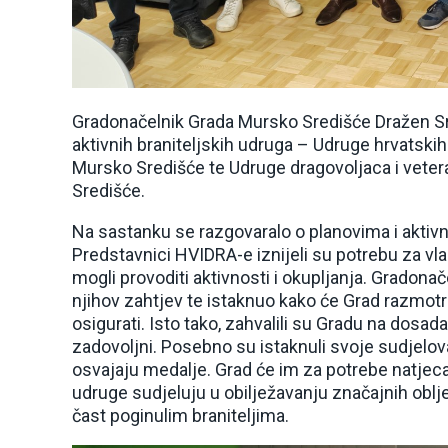
Gradonačelnik Grada Mursko Središće Dražen Sr
aktivnih braniteljskih udruga – Udruge hrvatski
Mursko Središće te Udruge dragovoljaca i vet
Središće.
Na sastanku se razgovaralo o planovima i aktivn
Predstavnici HVIDRA-e iznijeli su potrebu za vl
mogli provoditi aktivnosti i okupljanja. Gradona
njihov zahtjev te istaknuo kako će Grad razmot
osigurati. Isto tako, zahvalili su Gradu na dosad
zadovoljni. Posebno su istaknuli svoje sudjelov
osvajaju medalje. Grad će im za potrebe natjeca
udruge sudjeluju u obilježavanju značajnih oblje
čast poginulim braniteljima.