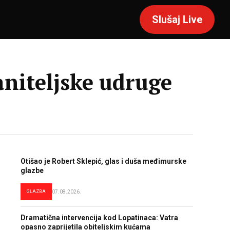
Slušaj Live
niteljske udruge
Otišao je Robert Sklepić, glas i duša međimurske
glazbe
GLAZBA
07.08.2026.
Dramatična intervencija kod Lopatinaca: Vatra
opasno zaprijetila obiteljskim kućama