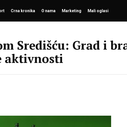
ort
Crna kronika
O nama
Marketing
Mali oglasi
m Središću: Grad i bra
 aktivnosti