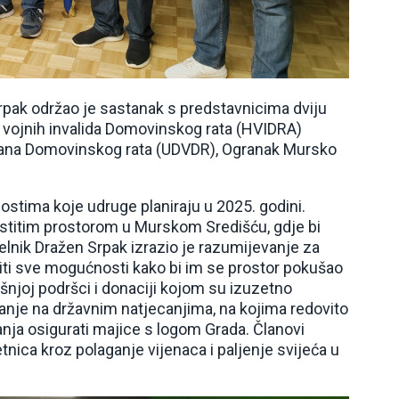
pak održao je sastanak s predstavnicima dviju
h vojnih invalida Domovinskog rata (HVIDRA)
erana Domovinskog rata (UDVDR), Ogranak Mursko
ostima koje udruge planiraju u 2025. godini.
astitim prostorom u Murskom Središću, gdje bi
čelnik Dražen Srpak izrazio je razumijevanje za
riti sve mogućnosti kako bi im se prostor pokušao
ašnjoj podršci i donaciji kojom su izuzetno
anje na državnim natjecanjima, na kojima redovito
nja osigurati majice s logom Grada. Članovi
tnica kroz polaganje vijenaca i paljenje svijeća u