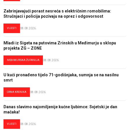
Zabrinjavajući porast nesreća s električnim romobilima:
Stručnjaci i policija pozivaju na oprez i odgovornost
VIJESTI
08.08.2026.
Mladi iz Sigeta na putovima Zrinskih u Međimurju u sklopu
projekta ZG – ZONE
MEĐIMURSKA ŽUPANIJA
08.08.2026.
U kući pronađeno tijelo 71-godišnjaka, sumnja se na nasilnu
smrt
CRNA KRONIKA
08.08.2026.
Danas slavimo najomiljenije kućne ljubimce: Svjetski je dan
mačaka!
VIJESTI
08.08.2026.