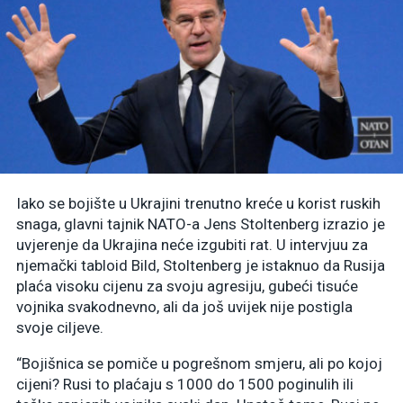
Iako se bojište u Ukrajini trenutno kreće u korist ruskih
snaga, glavni tajnik NATO-a Jens Stoltenberg izrazio je
uvjerenje da Ukrajina neće izgubiti rat. U intervjuu za
njemački tabloid Bild, Stoltenberg je istaknuo da Rusija
plaća visoku cijenu za svoju agresiju, gubeći tisuće
vojnika svakodnevno, ali da još uvijek nije postigla
svoje ciljeve.
“Bojišnica se pomiče u pogrešnom smjeru, ali po kojoj
cijeni? Rusi to plaćaju s 1000 do 1500 poginulih ili