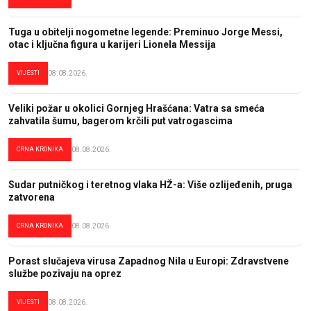
Tuga u obitelji nogometne legende: Preminuo Jorge Messi,
otac i ključna figura u karijeri Lionela Messija
VIJESTI
08.08.2026.
Veliki požar u okolici Gornjeg Hrašćana: Vatra sa smeća
zahvatila šumu, bagerom krčili put vatrogascima
CRNA KRONIKA
08.08.2026.
Sudar putničkog i teretnog vlaka HŽ-a: Više ozlijeđenih, pruga
zatvorena
CRNA KRONIKA
08.08.2026.
Porast slučajeva virusa Zapadnog Nila u Europi: Zdravstvene
službe pozivaju na oprez
VIJESTI
08.08.2026.