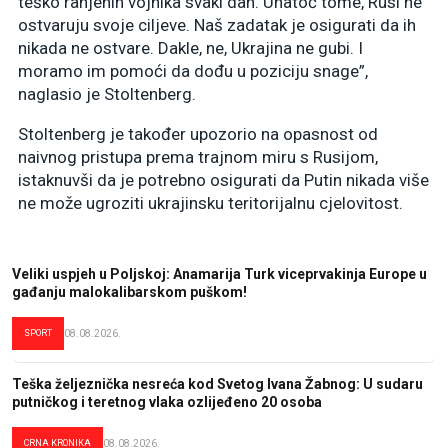
teško ranjenih vojnika svaki dan. Unatoč tome, Rusi ne
ostvaruju svoje ciljeve. Naš zadatak je osigurati da ih
nikada ne ostvare. Dakle, ne, Ukrajina ne gubi. I
moramo im pomoći da dođu u poziciju snage”,
naglasio je Stoltenberg.
Stoltenberg je također upozorio na opasnost od
naivnog pristupa prema trajnom miru s Rusijom,
istaknuvši da je potrebno osigurati da Putin nikada više
ne može ugroziti ukrajinsku teritorijalnu cjelovitost.
Veliki uspjeh u Poljskoj: Anamarija Turk viceprvakinja Europe u
gađanju malokalibarskom puškom!
SPORT
08.08.2026.
Teška željeznička nesreća kod Svetog Ivana Žabnog: U sudaru
putničkog i teretnog vlaka ozlijeđeno 20 osoba
CRNA KRONIKA
08.08.2026.