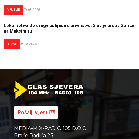
VRIJEME
09.08.2026.
Lokomotiva do druge pobjede u prvenstvu: Slavlje protiv Gorice
na Maksimiru
SPORT
08.08.2026.
Pošalji vijest
MEDIA-MIX-RADIO 105 D.O.O.
Braće Radića 23