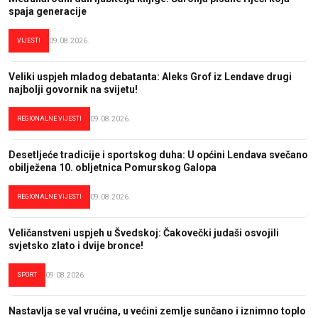
spaja generacije
VIJESTI
09.08.2026.
Veliki uspjeh mladog debatanta: Aleks Grof iz Lendave drugi
najbolji govornik na svijetu!
REGIONALNE VIJESTI
09.08.2026.
Desetljeće tradicije i sportskog duha: U općini Lendava svečano
obilježena 10. obljetnica Pomurskog Galopa
REGIONALNE VIJESTI
09.08.2026.
Veličanstveni uspjeh u Švedskoj: Čakovečki judaši osvojili
svjetsko zlato i dvije bronce!
SPORT
09.08.2026.
Nastavlja se val vrućina, u većini zemlje sunčano i iznimno toplo