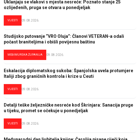
Uklanjaju se vlakovi s mjesta nesreće: Poznato stanje 25
ozlijeđenih, pruga se otvara u ponedjeljak
VIJESTI
09.08.2026.
Studijsko putovanje “VRO Oluja”: Članovi VETERAN-a odali
počast braniteljima i obišli povijesnu baštinu
MEĐIMURSKA ŽUPANIJA
09.08.2026.
Eskalacija diplomatskog sukoba: Španjolska uvela protumjere
Italiji zbog graničnih kontrola i krize u Ceuti
VIJESTI
09.08.2026.
Detalji teške željezničke nesreće kod Škrinjara: Sanacija pruge
u tijeku, promet se očekuje u ponedjeljak
VIJESTI
09.08.2026.
Međunarodni dan ljubitelja knjige: Čarolija pisane riječi koja