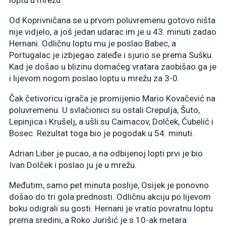
loptu u mrežu.
Od Koprivničana se u prvom poluvremenu gotovo ništa
nije vidjelo, a još jedan udarac im je u 43. minuti zadao
Hernani. Odličnu loptu mu je poslao Babec, a
Portugalac je izbjegao zaleđe i sjurio se prema Sušku.
Kad je došao u blizinu domaćeg vratara zaobišao ga je
i lijevom nogom poslao loptu u mrežu za 3-0.
Čak četivoricu igrača je promijenio Mario Kovačević na
poluvremenu. U svlačionici su ostali Crepulja, Šuto,
Lepinjica i Krušelj, a ušli su Caimacov, Dolček, Ćubelić i
Bosec. Rezultat toga bio je pogodak u 54. minuti.
Adrian Liber je pucao, a na odbijenoj lopti prvi je bio
Ivan Dolček i poslao ju je u mrežu.
Međutim, samo pet minuta poslije, Osijek je ponovno
došao do tri gola prednosti. Odličnu akciju po lijevom
boku odigrali su gosti. Hernani je vratio povratnu loptu
prema sredini, a Roko Jurišić je s 10-ak metara