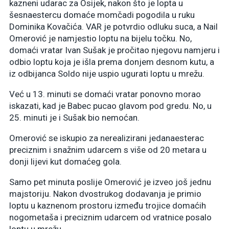
kazneni udarac za Osijek, nakon što je lopta u
šesnaestercu domaće momčadi pogodila u ruku
Dominika Kovačića. VAR je potvrdio odluku suca, a Nail
Omerović je namjestio loptu na bijelu točku. No,
domaći vratar Ivan Sušak je pročitao njegovu namjeru i
odbio loptu koja je išla prema donjem desnom kutu, a
iz odbijanca Soldo nije uspio ugurati loptu u mrežu.
Već u 13. minuti se domaći vratar ponovno morao
iskazati, kad je Babec pucao glavom pod gredu. No, u
25. minuti je i Sušak bio nemoćan.
Omerović se iskupio za nerealizirani jedanaesterac
preciznim i snažnim udarcem s više od 20 metara u
donji lijevi kut domaćeg gola.
Samo pet minuta poslije Omerović je izveo još jednu
majstoriju. Nakon dvostrukog dodavanja je primio
loptu u kaznenom prostoru između trojice domaćih
nogometaša i preciznim udarcem od vratnice posalo