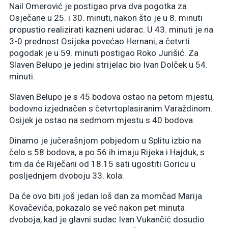
Nail Omerović je postigao prva dva pogotka za
Osječane u 25. i 30. minuti, nakon što je u 8. minuti
propustio realizirati kazneni udarac. U 43. minuti je na
3-0 prednost Osijeka povećao Hernani, a četvrti
pogodak je u 59. minuti postigao Roko Jurišić. Za
Slaven Belupo je jedini strijelac bio Ivan Dolček u 54.
minuti.
Slaven Belupo je s 45 bodova ostao na petom mjestu,
bodovno izjednačen s četvrtoplasiranim Varaždinom.
Osijek je ostao na sedmom mjestu s 40 bodova.
Dinamo je jučerašnjom pobjedom u Splitu izbio na
čelo s 58 bodova, a po 56 ih imaju Rijeka i Hajduk, s
tim da će Riječani od 18.15 sati ugostiti Goricu u
posljednjem dvoboju 33. kola.
Da će ovo biti još jedan loš dan za momčad Marija
Kovačevića, pokazalo se već nakon pet minuta
dvoboja, kad je glavni sudac Ivan Vukančić dosudio