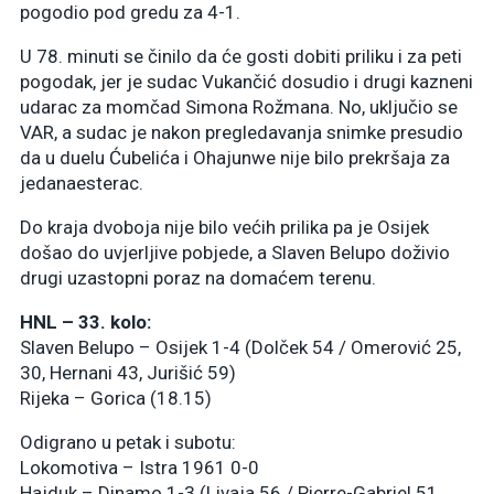
pogodio pod gredu za 4-1.
U 78. minuti se činilo da će gosti dobiti priliku i za peti
pogodak, jer je sudac Vukančić dosudio i drugi kazneni
udarac za momčad Simona Rožmana. No, uključio se
VAR, a sudac je nakon pregledavanja snimke presudio
da u duelu Ćubelića i Ohajunwe nije bilo prekršaja za
jedanaesterac.
Do kraja dvoboja nije bilo većih prilika pa je Osijek
došao do uvjerljive pobjede, a Slaven Belupo doživio
drugi uzastopni poraz na domaćem terenu.
HNL – 33. kolo:
Slaven Belupo – Osijek 1-4 (Dolček 54 / Omerović 25,
30, Hernani 43, Jurišić 59)
Rijeka – Gorica (18.15)
Odigrano u petak i subotu:
Lokomotiva – Istra 1961 0-0
Hajduk – Dinamo 1-3 (Livaja 56 / Pierre-Gabriel 51,