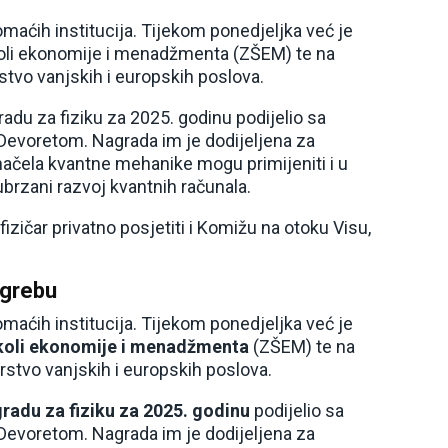
omaćih institucija. Tijekom ponedjeljka već je
oli ekonomije i menadžmenta (ZŠEM) te na
rstvo vanjskih i europskih poslova.
adu za fiziku za 2025. godinu podijelio sa
voretom. Nagrada im je dodijeljena za
ačela kvantne mehanike mogu primijeniti i u
ubrzani razvoj kvantnih računala.
fizičar privatno posjetiti i Komižu na otoku Visu,
agrebu
omaćih institucija. Tijekom ponedjeljka već je
koli ekonomije i menadžmenta
(ZŠEM) te na
tarstvo vanjskih i europskih poslova.
radu za fiziku za 2025. godinu
podijelio sa
voretom. Nagrada im je dodijeljena za