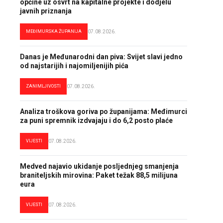
općine uz osvrt na kapitalne projekte i dodjelu
javnih priznanja
MEĐIMURSKA ŽUPANIJA
07.08.2026.
Danas je Međunarodni dan piva: Svijet slavi jedno
od najstarijih i najomiljenijih pića
ZANIMLJIVOSTI
07.08.2026.
Analiza troškova goriva po županijama: Međimurci
za puni spremnik izdvajaju i do 6,2 posto plaće
VIJESTI
07.08.2026.
Medved najavio ukidanje posljednjeg smanjenja
braniteljskih mirovina: Paket težak 88,5 milijuna
eura
VIJESTI
07.08.2026.