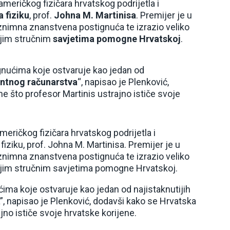
američkog fizičara hrvatskog podrijetla i
 fiziku
, prof.
Johna M. Martinisa
. Premijer je u
iznimna znanstvena postignuća te izrazio veliko
jim stručnim
savjetima pomogne Hrvatskoj
.
nućima koje ostvaruje kao jedan od
ntnog računarstva
“, napisao je Plenković,
 što profesor Martinis ustrajno ističe svoje
eričkog fizičara hrvatskog podrijetla i
ziku, prof. Johna M. Martinisa. Premijer je u
iznimna znanstvena postignuća te izrazio veliko
jim stručnim savjetima pomogne Hrvatskoj.
ma koje ostvaruje kao jedan od najistaknutijih
, napisao je Plenković, dodavši kako se Hrvatska
no ističe svoje hrvatske korijene.