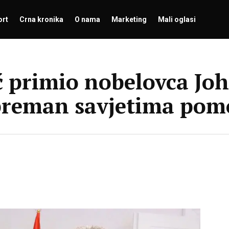
ort
Crna kronika
O nama
Marketing
Mali oglasi
ć primio nobelovca Jo
spreman savjetima pom