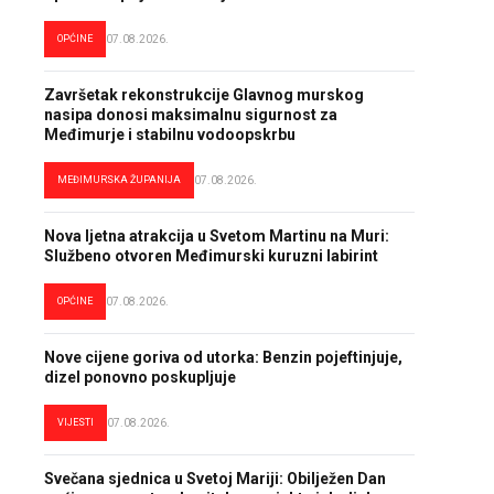
OPĆINE
07.08.2026.
Završetak rekonstrukcije Glavnog murskog
nasipa donosi maksimalnu sigurnost za
Međimurje i stabilnu vodoopskrbu
MEĐIMURSKA ŽUPANIJA
07.08.2026.
Nova ljetna atrakcija u Svetom Martinu na Muri:
Službeno otvoren Međimurski kuruzni labirint
OPĆINE
07.08.2026.
Nove cijene goriva od utorka: Benzin pojeftinjuje,
dizel ponovno poskupljuje
VIJESTI
07.08.2026.
Svečana sjednica u Svetoj Mariji: Obilježen Dan