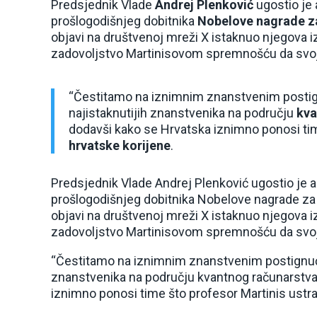
Predsjednik Vlade
Andrej Plenković
ugostio je 
prošlogodišnjeg dobitnika
Nobelove nagrade za
objavi na društvenoj mreži X istaknuo njegova 
zadovoljstvo Martinisovom spremnošću da svo
“Čestitamo na iznimnim znanstvenim postig
najistaknutijih znanstvenika na području
kva
dodavši kako se Hrvatska iznimno ponosi time
hrvatske korijene
.
Predsjednik Vlade Andrej Plenković ugostio je am
prošlogodišnjeg dobitnika Nobelove nagrade za fi
objavi na društvenoj mreži X istaknuo njegova 
zadovoljstvo Martinisovom spremnošću da svo
“Čestitamo na iznimnim znanstvenim postignući
znanstvenika na području kvantnog računarstva”
iznimno ponosi time što profesor Martinis ustraj