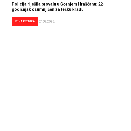
Policija riješila provalu u Gornjem Hrašćanu: 22-
godišnjak osumnjičen za tešku krađu
CRNA KRONIKA
07.08.2026.