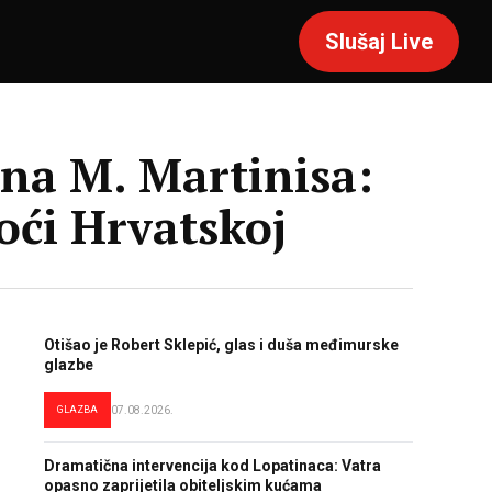
Slušaj Live
hna M. Martinisa:
oći Hrvatskoj
Otišao je Robert Sklepić, glas i duša međimurske
glazbe
GLAZBA
07.08.2026.
Dramatična intervencija kod Lopatinaca: Vatra
opasno zaprijetila obiteljskim kućama