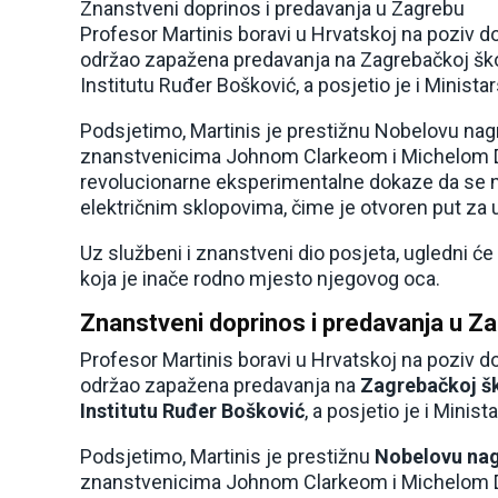
Znanstveni doprinos i predavanja u Zagrebu
Profesor Martinis boravi u Hrvatskoj na poziv d
održao zapažena predavanja na Zagrebačkoj šk
Institutu Ruđer Bošković, a posjetio je i Minista
Podsjetimo, Martinis je prestižnu Nobelovu nagr
znanstvenicima Johnom Clarkeom i Michelom De
revolucionarne eksperimentalne dokaze da se n
električnim sklopovima, čime je otvoren put za 
Uz službeni i znanstveni dio posjeta, ugledni će 
koja je inače rodno mjesto njegovog oca.
Znanstveni doprinos i predavanja u Z
Profesor Martinis boravi u Hrvatskoj na poziv d
održao zapažena predavanja na
Zagrebačkoj š
Institutu Ruđer Bošković
, a posjetio je i Minis
Podsjetimo, Martinis je prestižnu
Nobelovu nag
znanstvenicima Johnom Clarkeom i Michelom De