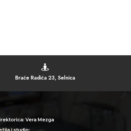

Braće Radića 23, Selnica
irektorica: Vera Mezga
žija i studio: