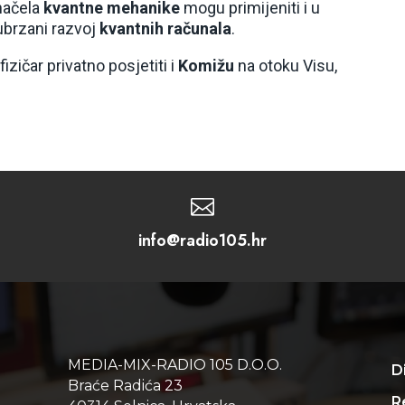
načela
kvantne mehanike
mogu primijeniti i u
ubrzani razvoj
kvantnih računala
.
izičar privatno posjetiti i
Komižu
na otoku Visu,

info@radio105.hr
MEDIA-MIX-RADIO 105 D.O.O.
D
Braće Radića 23
Re