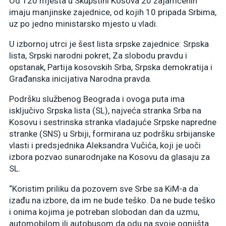
Od 120 mjesta u Skupštini Kosova 20 zajamčenih
imaju manjinske zajednice, od kojih 10 pripada Srbima,
uz po jedno ministarsko mjesto u vladi.
U izbornoj utrci je šest lista srpske zajednice: Srpska
lista, Srpski narodni pokret, Za slobodu pravdu i
opstanak, Partija kosovskih Srba, Srpska demokratija i
Građanska inicijativa Narodna pravda.
Podršku službenog Beograda i ovoga puta ima
isključivo Srpska lista (SL), najveća stranka Srba na
Kosovu i sestrinska stranka vladajuće Srpske napredne
stranke (SNS) u Srbiji, formirana uz podršku srbijanske
vlasti i predsjednika Aleksandra Vučića, koji je uoči
izbora pozvao sunarodnjake na Kosovu da glasaju za
SL.
“Koristim priliku da pozovem sve Srbe sa KiM-a da
izađu na izbore, da im ne bude teško. Da ne bude teško
i onima kojima je potreban slobodan dan da uzmu,
automobilom ili autobusom da odu na svoje ognjišta