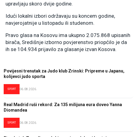
upravljaju skoro dvije godine.
Idući lokalni izbori održavaju su koncem godine,
navjerojatnije u listopadu ili studenom.
Pravo glasa na Kosovu ima ukupno 2.075.868 upisanih
birača, Središnje izborno povjerenstvo priopćilo je da
ih se 104.934 prijavilo za glasanje izvan Kosova.
Povijesni trenutak za Judo klub Zrinski: Pripreme u Japanu,
kolijevci judo sporta
SPORT
06.08.2026.
Real Madrid ruši rekord: Za 135 milijuna eura doveo Yanna
Diomandea
SPORT
06.08.2026.