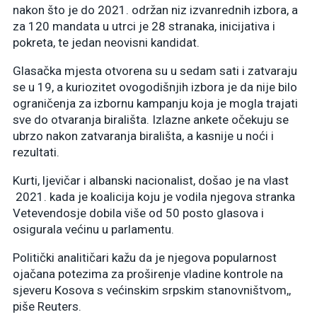
nakon što je do 2021. održan niz izvanrednih izbora, a
za 120 mandata u utrci je 28 stranaka, inicijativa i
pokreta, te jedan neovisni kandidat.
Glasačka mjesta otvorena su u sedam sati i zatvaraju
se u 19, a kuriozitet ovogodišnjih izbora je da nije bilo
ograničenja za izbornu kampanju koja je mogla trajati
sve do otvaranja birališta. Izlazne ankete očekuju se
ubrzo nakon zatvaranja birališta, a kasnije u noći i
rezultati.
Kurti, ljevičar i albanski nacionalist, došao je na vlast
2021. kada je koalicija koju je vodila njegova stranka
Vetevendosje dobila više od 50 posto glasova i
osigurala većinu u parlamentu.
Politički analitičari kažu da je njegova popularnost
ojačana potezima za proširenje vladine kontrole na
sjeveru Kosova s ​​većinskim srpskim stanovništvom,,
piše Reuters.