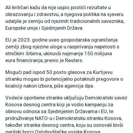
Ali kritičari kažu da nije uspio postići rezultate u
obrazovanju i zdravstvu, a njegova politika na sjeveru
udaljila je zemlju od njezinih tradicionalnih saveznika,
Europske unije i Sjedinjenih Država.
EU je 2023. godine uveo gospodarska ograničenja
zemlji zbog njezine uloge u raspirivanju napetosti s
etničkim Srbima, ukinuvši najmanje 150 milijuna
eura financiranja, prenio je Reuters.
Mogući pad ispod 50 posto glasova za Kurtijevu
stranku mogao bi potencijalno potaknuti pregovore o
koaliciji nakon izbora, piše agencija dpa.
Vodeće oporbene stranke uključuju Demokratski savez
Kosova desnog centra koji je vodio kampanju za
obnovu odnosa sa Sjedinjenim Državama i EU, te
pridruživanje NATO-u i Demokratsku stranku Kosova,
također stranka desnog centra, koju su osnovali bivši
gerilski borci Oslobodilačke vojske Kosova.