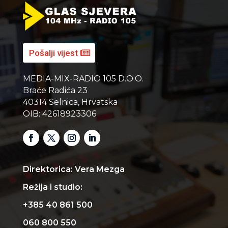
Pošalji vijest
MEDIA-MIX-RADIO 105 D.O.O.
Braće Radića 23
40314 Selnica, Hrvatska
OIB: 42618923306
Direktorica: Vera Mezga
Režija i studio:
+385 40 861 500
060 800 550