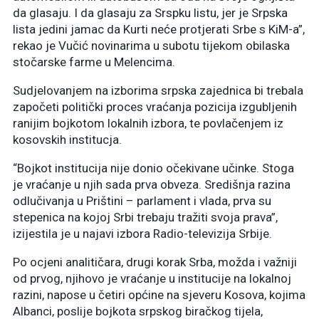
da glasaju. I da glasaju za Srspku listu, jer je Srpska
lista jedini jamac da Kurti neće protjerati Srbe s KiM-a”,
rekao je Vučić novinarima u subotu tijekom obilaska
stočarske farme u Melencima.
Sudjelovanjem na izborima srpska zajednica bi trebala
započeti politički proces vraćanja pozicija izgubljenih
ranijim bojkotom lokalnih izbora, te povlačenjem iz
kosovskih institucja.
“Bojkot institucija nije donio očekivane učinke. Stoga
je vraćanje u njih sada prva obveza. Središnja razina
odlučivanja u Prištini – parlament i vlada, prva su
stepenica na kojoj Srbi trebaju tražiti svoja prava”,
izijestila je u najavi izbora Radio-televizija Srbije.
Po ocjeni analitičara, drugi korak Srba, možda i važniji
od prvog, njihovo je vraćanje u institucije na lokalnoj
razini, napose u četiri općine na sjeveru Kosova, kojima
Albanci, poslije bojkota srpskog biračkog tijela,