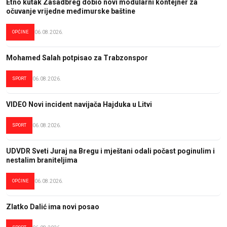
Etno kutak Zasadbreg dobio novi modularni kontejner za
očuvanje vrijedne međimurske baštine
OPĆINE
06.08.2026.
Mohamed Salah potpisao za Trabzonspor
SPORT
06.08.2026.
VIDEO Novi incident navijača Hajduka u Litvi
SPORT
06.08.2026.
UDVDR Sveti Juraj na Bregu i mještani odali počast poginulim i
nestalim braniteljima
OPĆINE
06.08.2026.
Zlatko Dalić ima novi posao