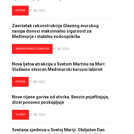
OPĆINE
07.08.2026.
Završetak rekonstrukcije Glavnog murskog
nasipa donosi maksimalnu sigurnost za
Međimurje i stabilnu vodoopskrbu
MEĐIMURSKA ŽUPANIJA
07.08.2026.
Nova ljetna atrakcija u Svetom Martinu na Muri:
Službeno otvoren Međimurski kuruzni labirint
OPĆINE
07.08.2026.
Nove cijene goriva od utorka: Benzin pojeftinjuje,
dizel ponovno poskupljuje
VIJESTI
07.08.2026.
Svečana sjednica u Svetoj Mariji: Obilježen Dan