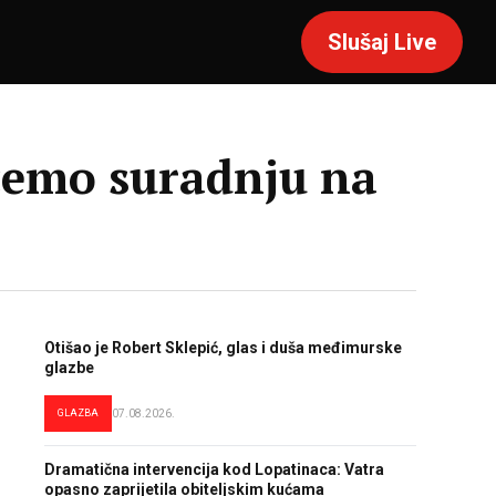
Slušaj Live
ćemo suradnju na
Otišao je Robert Sklepić, glas i duša međimurske
glazbe
GLAZBA
07.08.2026.
Dramatična intervencija kod Lopatinaca: Vatra
opasno zaprijetila obiteljskim kućama