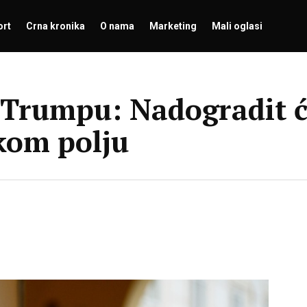
ort
Crna kronika
O nama
Marketing
Mali oglasi
o Trumpu: Nadogradit 
kom polju