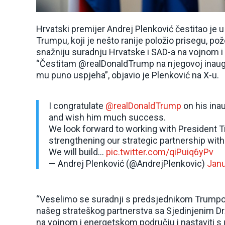
Hrvatski premijer Andrej Plenković čestitao je
Trumpu, koji je nešto ranije položio prisegu, 
snažniju suradnju Hrvatske i SAD-a na vojnom i
“Čestitam @realDonaldTrump na njegovoj inaugur
mu puno uspjeha”, objavio je Plenković na X-u.
I congratulate
@realDonaldTrump
on his inau
and wish him much success.
We look forward to working with President T
strengthening our strategic partnership with
We will build…
pic.twitter.com/qiPuiq6yPv
— Andrej Plenković (@AndrejPlenkovic)
Janu
“Veselimo se suradnji s predsjednikom Trumpo
našeg strateškog partnerstva sa Sjedinjenim 
na vojnom i energetskom području i nastaviti s 