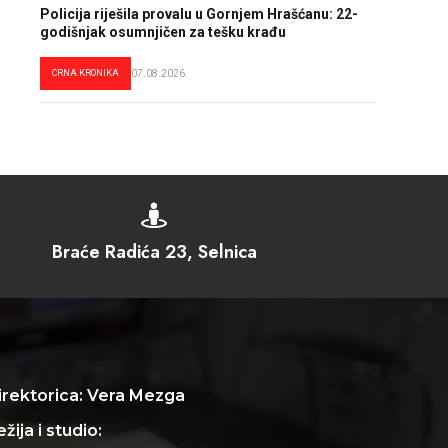
Policija riješila provalu u Gornjem Hrašćanu: 22-
godišnjak osumnjičen za tešku krađu
CRNA KRONIKA
07.08.2026.

Braće Radića 23, Selnica
irektorica: Vera Mezga
žija i studio: