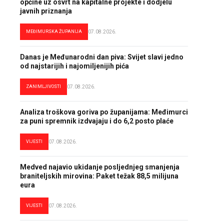
općine uz osvrt na kapitalne projekte i dodjelu
javnih priznanja
MEĐIMURSKA ŽUPANIJA
07.08.2026.
Danas je Međunarodni dan piva: Svijet slavi jedno
od najstarijih i najomiljenijih pića
ZANIMLJIVOSTI
07.08.2026.
Analiza troškova goriva po županijama: Međimurci
za puni spremnik izdvajaju i do 6,2 posto plaće
VIJESTI
07.08.2026.
Medved najavio ukidanje posljednjeg smanjenja
braniteljskih mirovina: Paket težak 88,5 milijuna
eura
VIJESTI
07.08.2026.