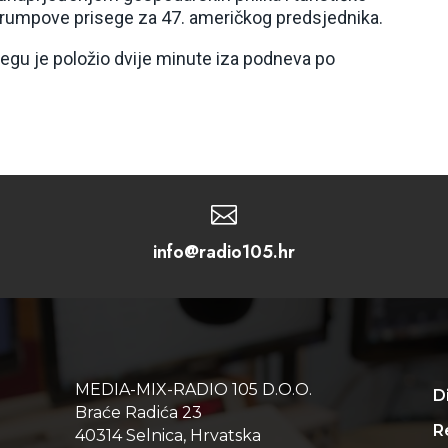
 Trumpove prisege za 47. američkog predsjednika.
isegu je položio dvije minute iza podneva po

info@radio105.hr
MEDIA-MIX-RADIO 105 D.O.O.
D
Braće Radića 23
Re
40314 Selnica, Hrvatska