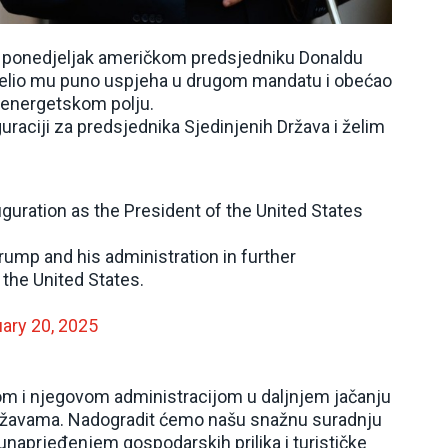
 u ponedjeljak američkom predsjedniku Donaldu
poželio mu puno uspjeha u drugom mandatu i obećao
 energetskom polju.
aciji za predsjednika Sjedinjenih Država i želim
guration as the President of the United States
rump and his administration in further
 the United States.
ary 20, 2025
m i njegovom administracijom u daljnjem jačanju
Državama. Nadogradit ćemo našu snažnu suradnju
unaprjeđenjem gospodarskih prilika i turističke