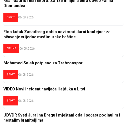
Real Madrid ruši rekord: Za 135 milijuna eura doveo Yanna
Diomandea
SPORT
06.08.2026.
Etno kutak Zasadbreg dobio novi modularni kontejner za
očuvanje vrijedne međimurske baštine
OPĆINE
06.08.2026.
Mohamed Salah potpisao za Trabzonspor
SPORT
06.08.2026.
VIDEO Novi incident navijača Hajduka u Litvi
SPORT
06.08.2026.
UDVDR Sveti Juraj na Bregu i mještani odali počast poginulim i
nestalim braniteljima