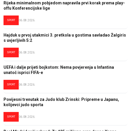
Rijeka minimalnom pobjedom napravila prvi korak prema play-
offu Konferencijske lige
SPORT
06.08.2026.
Hajduk u prvoj utakmici 3. pretkola u gostima savladao Žalgiris
s uvjerljivih 5:2
SPORT
06.08.2026.
UEFA i dalje prijeti bojkotom: Nema povjerenja u Infantina
unatoč isprici FIFA-e
SPORT
06.08.2026.
Povijesni trenutak za Judo klub Zrinski: Pripreme u Japanu,
kolijevci judo sporta
SPORT
06.08.2026.