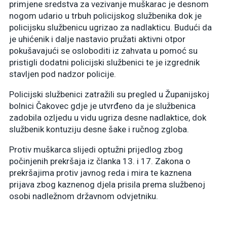
primjene sredstva za vezivanje muškarac je desnom
nogom udario u trbuh policijskog službenika dok je
policijsku službenicu ugrizao za nadlakticu. Budući da
je uhićenik i dalje nastavio pružati aktivni otpor
pokušavajući se osloboditi iz zahvata u pomoć su
pristigli dodatni policijski službenici te je izgrednik
stavljen pod nadzor policije.
Policijski službenici zatražili su pregled u Županijskoj
bolnici Čakovec gdje je utvrđeno da je službenica
zadobila ozljedu u vidu ugriza desne nadlaktice, dok
službenik kontuziju desne šake i ručnog zgloba.
Protiv muškarca slijedi optužni prijedlog zbog
počinjenih prekršaja iz članka 13. i 17. Zakona o
prekršajima protiv javnog reda i mira te kaznena
prijava zbog kaznenog djela prisila prema službenoj
osobi nadležnom državnom odvjetniku.