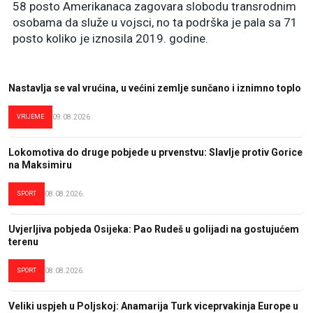
58 posto Amerikanaca zagovara slobodu transrodnim
osobama da služe u vojsci, no ta podrška je pala sa 71
posto koliko je iznosila 2019. godine.
Nastavlja se val vrućina, u većini zemlje sunčano i iznimno toplo
VRIJEME
09.08.2026.
Lokomotiva do druge pobjede u prvenstvu: Slavlje protiv Gorice
na Maksimiru
SPORT
08.08.2026.
Uvjerljiva pobjeda Osijeka: Pao Rudeš u golijadi na gostujućem
terenu
SPORT
08.08.2026.
Veliki uspjeh u Poljskoj: Anamarija Turk viceprvakinja Europe u