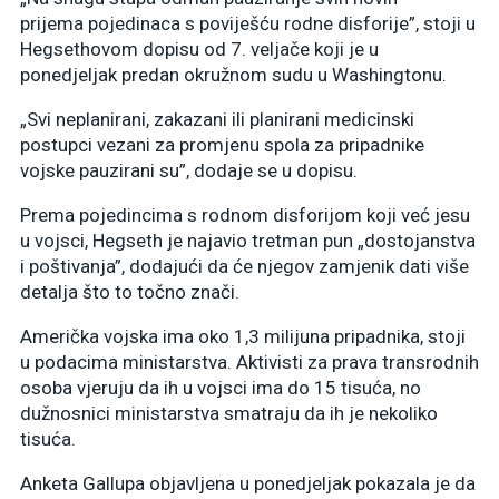
prijema pojedinaca s poviješću rodne disforije”, stoji u
Hegsethovom dopisu od 7. veljače koji je u
ponedjeljak predan okružnom sudu u Washingtonu.
„Svi neplanirani, zakazani ili planirani medicinski
postupci vezani za promjenu spola za pripadnike
vojske pauzirani su”, dodaje se u dopisu.
Prema pojedincima s rodnom disforijom koji već jesu
u vojsci, Hegseth je najavio tretman pun „dostojanstva
i poštivanja”, dodajući da će njegov zamjenik dati više
detalja što to točno znači.
Američka vojska ima oko 1,3 milijuna pripadnika, stoji
u podacima ministarstva. Aktivisti za prava transrodnih
osoba vjeruju da ih u vojsci ima do 15 tisuća, no
dužnosnici ministarstva smatraju da ih je nekoliko
tisuća.
Anketa Gallupa objavljena u ponedjeljak pokazala je da