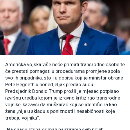
Američka vojska više neće primati transrodne osobe te
će prestati pomagati u procedurama promjene spola
svojih pripadnika, stoji u dopisu koji je ministar obrane
Pete Hegseth u ponedjeljak predao sudu.
Predsjednik Donald Trump prošli je mjesec potpisao
izvršnu uredbu kojom je izravno kritizirao transrodne
vojnike, kazavši da muškarac koji se identificira kao
žena „nije u skladu s poniznosti i nesebičnosti koje
trebaju vojniku”.
„Na snagu stupa odmah pauziranje svih novih