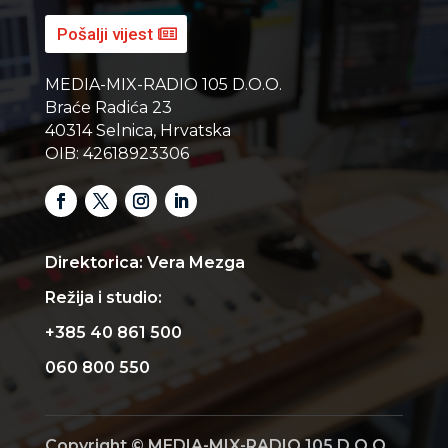
Pošalji vijest
MEDIA-MIX-RADIO 105 D.O.O.
Braće Radića 23
40314 Selnica, Hrvatska
OIB: 42618923306
Direktorica: Vera Mezga
Režija i studio:
+385 40 861 500
060 800 550
Copyright © MEDIA-MIX-RADIO 105 D.O.O.