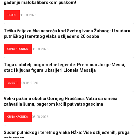
gađanju malokalibarskom puškom!
SPORT
08.08.2026.
Teška željeznička nesreća kod Svetog Ivana Žabnog: U sudaru
putničkog i teretnog vlaka ozlijeđeno 20 osoba
CRNA KRONIKA
08.08.2026.
Tuga u obitelji nogometne legende: Preminuo Jorge Messi,
otac i ključna figura u karijeri Lionela Messija
VIJESTI
08.08.2026.
Veliki požar u okolici Gornjeg Hrašćana: Vatra sa smeća
zahvatila šumu, bagerom krčili put vatrogascima
CRNA KRONIKA
08.08.2026.
Sudar putničkog i teretnog vlaka HŽ-a: Više ozlijeđenih, pruga
zatvorena