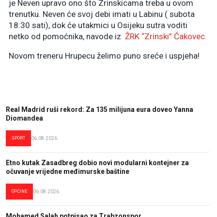
je Neven upravo ono što Zrinskicama treba u ovom
trenutku. Neven će svoj debi imati u Labinu ( subota
18:30 sati), dok će utakmici u Osijeku sutra voditi
netko od pomoćnika, navode iz
ŽRK
“Zrinski” Čakovec.
Novom treneru Hrupecu želimo puno sreće i uspjeha!
Real Madrid ruši rekord: Za 135 milijuna eura doveo Yanna
Diomandea
SPORT
06.08.2026.
Etno kutak Zasadbreg dobio novi modularni kontejner za
očuvanje vrijedne međimurske baštine
OPĆINE
06.08.2026.
Mohamed Salah potpisao za Trabzonspor