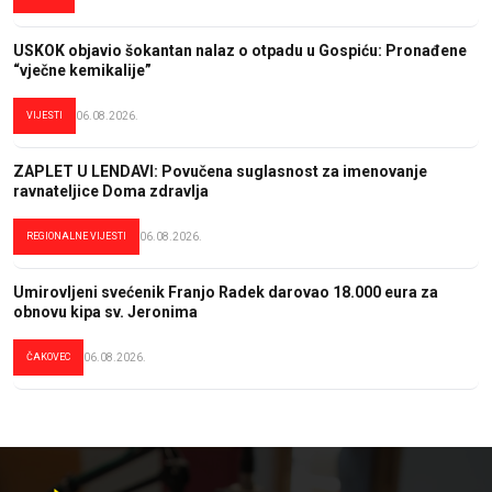
USKOK objavio šokantan nalaz o otpadu u Gospiću: Pronađene
“vječne kemikalije”
VIJESTI
06.08.2026.
ZAPLET U LENDAVI: Povučena suglasnost za imenovanje
ravnateljice Doma zdravlja
REGIONALNE VIJESTI
06.08.2026.
Umirovljeni svećenik Franjo Radek darovao 18.000 eura za
obnovu kipa sv. Jeronima
ČAKOVEC
06.08.2026.