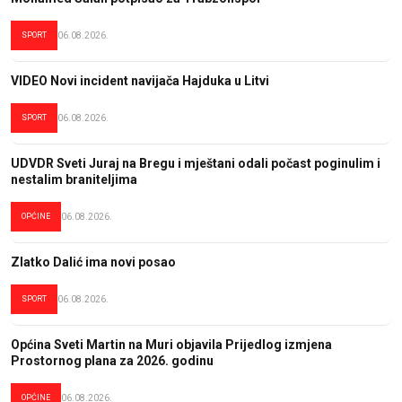
SPORT
06.08.2026.
VIDEO Novi incident navijača Hajduka u Litvi
SPORT
06.08.2026.
UDVDR Sveti Juraj na Bregu i mještani odali počast poginulim i
nestalim braniteljima
OPĆINE
06.08.2026.
Zlatko Dalić ima novi posao
SPORT
06.08.2026.
Općina Sveti Martin na Muri objavila Prijedlog izmjena
Prostornog plana za 2026. godinu
OPĆINE
06.08.2026.