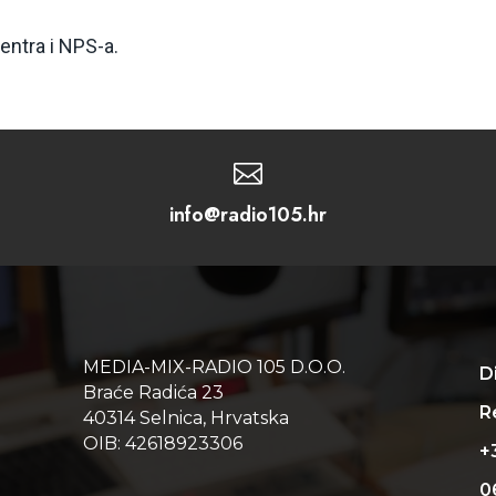
entra i NPS-a.

info@radio105.hr
MEDIA-MIX-RADIO 105 D.O.O.
D
Braće Radića 23
Re
40314 Selnica, Hrvatska
OIB: 42618923306
+
0