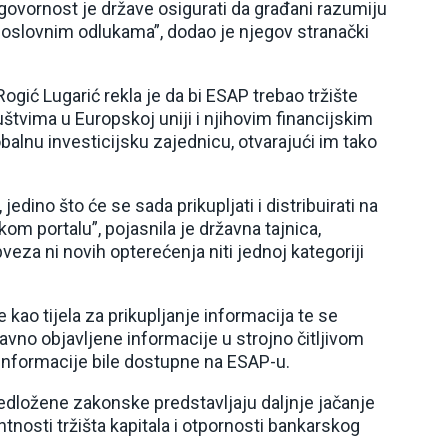
ovornost je države osigurati da građani razumiju
 poslovnim odlukama”, dodao je njegov stranački
ogić Lugarić rekla je da bi ESAP trebao tržište
ruštvima u Europskoj uniji i njihovim financijskim
balnu investicijsku zajednicu, otvarajući im tako
jedino što će se sada prikupljati i distribuirati na
kom portalu”, pojasnila je državna tajnica,
eza ni novih opterećenja niti jednoj kategoriji
kao tijela za prikupljanje informacija te se
avno objavljene informacije u strojno čitljivom
informacije bile dostupne na ESAP-u.
edložene zakonske predstavljaju daljnje jačanje
tnosti tržišta kapitala i otpornosti bankarskog