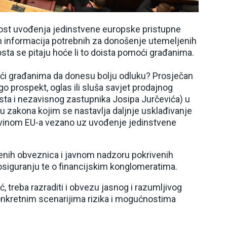
snost uvođenja jedinstvene europske pristupne
h informacija potrebnih za donošenje utemeljenih
sta se pitaju hoće li to doista pomoći građanima.
oći građanima da donesu bolju odluku? Prosječan
o prospekt, oglas ili sluša savjet prodajnog
sta i nezavisnog zastupnika Josipa Jurčevića) u
ju zakona kojim se nastavlja daljnje usklađivanje
evinom EU-a vezano uz uvođenje jedinstvene
enih obveznica i javnom nadzoru pokrivenih
osiguranju te o financijskim konglomeratima.
 treba razraditi i obvezu jasnog i razumljivog
konkretnim scenarijima rizika i mogućnostima