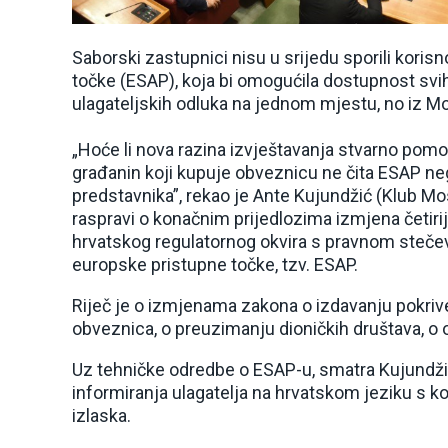
Saborski zastupnici nisu u srijedu sporili kori
točke (ESAP), koja bi omogućila dostupnost svi
ulagateljskih odluka na jednom mjestu, no iz Mo
„Hoće li nova razina izvještavanja stvarno pom
građanin koji kupuje obveznicu ne čita ESAP neg
predstavnika”, rekao je Ante Kujundžić (Klub Mo
raspravi o konačnim prijedlozima izmjena četiri
hrvatskog regulatornog okvira s pravnom steč
europske pristupne točke, tzv. ESAP.
Riječ je o izmjenama zakona o izdavanju pokriv
obveznica, o preuzimanju dioničkih društava, o 
Uz tehničke odredbe o ESAP-u, smatra Kujundžić,
informiranja ulagatelja na hrvatskom jeziku s 
izlaska.