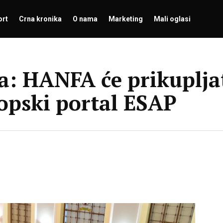
ort
Crna kronika
O nama
Marketing
Mali oglasi
: HANFA će prikupljat
opski portal ESAP