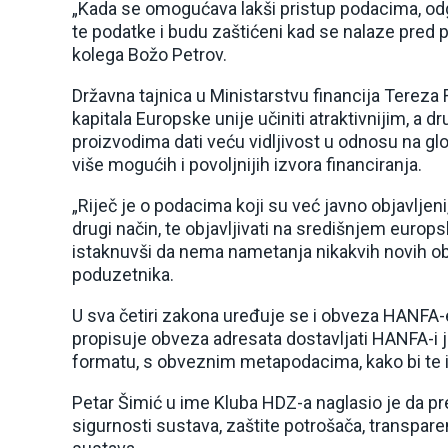
„Kada se omogućava lakši pristup podacima, odg
te podatke i budu zaštićeni kad se nalaze pred
kolega Božo Petrov.
Državna tajnica u Ministarstvu financija Tereza R
kapitala Europske unije učiniti atraktivnijim, a d
proizvodima dati veću vidljivost u odnosu na glo
više mogućih i povoljnijih izvora financiranja.
„Riječ je o podacima koji su već javno objavljeni, 
drugi način, te objavljivati na središnjem europs
istaknuvši da nema nametanja nikakvih novih obv
poduzetnika.
U sva četiri zakona uređuje se i obveza HANFA-e 
propisuje obveza adresata dostavljati HANFA-i j
formatu, s obveznim metapodacima, kako bi te 
Petar Šimić u ime Kluba HDZ-a naglasio je da pr
sigurnosti sustava, zaštite potrošača, transparen