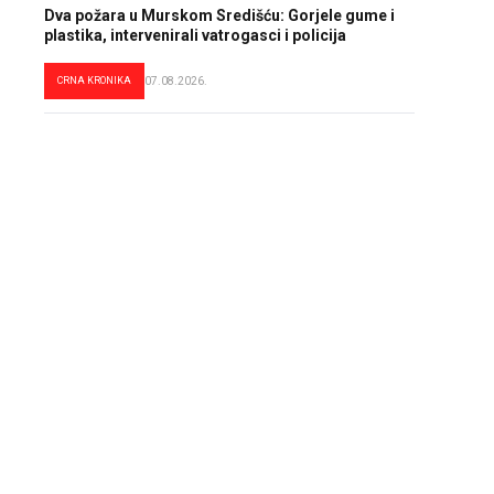
Dva požara u Murskom Središću: Gorjele gume i
plastika, intervenirali vatrogasci i policija
CRNA KRONIKA
07.08.2026.