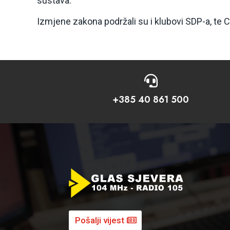
sustava.
Izmjene zakona podržali su i klubovi SDP-a, te C

+385 40 861 500
Pošalji vijest