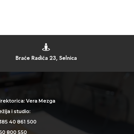

Braće Radića 23, Selnica
irektorica: Vera Mezga
žija i studio:
385 40 861 500
60 800 550