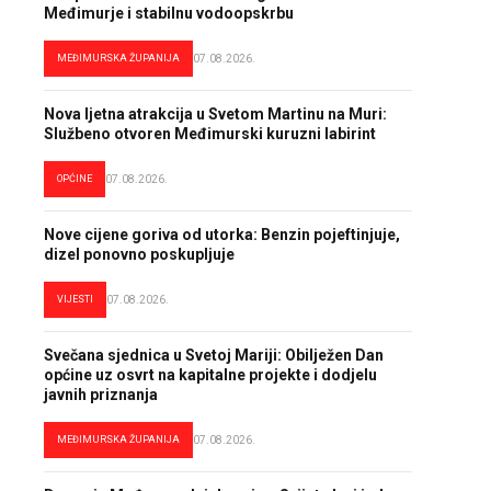
Međimurje i stabilnu vodoopskrbu
MEĐIMURSKA ŽUPANIJA
07.08.2026.
Nova ljetna atrakcija u Svetom Martinu na Muri:
Službeno otvoren Međimurski kuruzni labirint
OPĆINE
07.08.2026.
Nove cijene goriva od utorka: Benzin pojeftinjuje,
dizel ponovno poskupljuje
VIJESTI
07.08.2026.
Svečana sjednica u Svetoj Mariji: Obilježen Dan
općine uz osvrt na kapitalne projekte i dodjelu
javnih priznanja
MEĐIMURSKA ŽUPANIJA
07.08.2026.