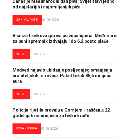
Danas je Međunarodni dan piva: Svijet slavi jedno
od najstarijih i najomiljenijih pića
ZANIMLJIVOSTI
07.08.2026.
Analiza troškova goriva po županijama: Međimurci
za puni spremnik izdvajaju i do 6,2 posto plaće
VIJESTI
07.08.2026.
Medved najavio ukidanje posljednjeg smanjenja
braniteljskih mirovina: Paket težak 88,5 milijuna
eura
VIJESTI
07.08.2026.
Policija riješila provalu u Gornjem Hrašćanu: 22-
godišnjak osumnjičen za tešku krađu
CRNA KRONIKA
07.08.2026.