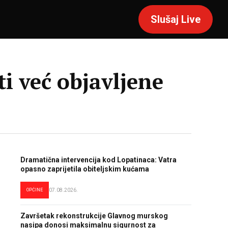
Slušaj Live
i već objavljene
Dramatična intervencija kod Lopatinaca: Vatra
opasno zaprijetila obiteljskim kućama
OPĆINE
07.08.2026.
Završetak rekonstrukcije Glavnog murskog
nasipa donosi maksimalnu sigurnost za