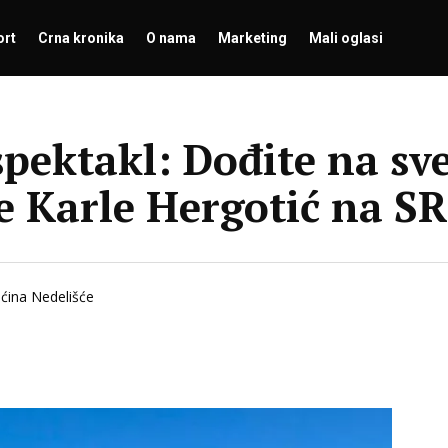
ort
Crna kronika
O nama
Marketing
Mali oglasi
pektakl: Dođite na sv
ke Karle Hergotić na S
ćina Nedelišće