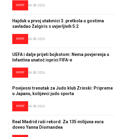
SPORT
06.08.2026.
Hajduk u prvoj utakmici 3. pretkola u gostima
savladao Žalgiris s uvjerljivih 5:2
SPORT
06.08.2026.
UEFA i dalje prijeti bojkotom: Nema povjerenja u
Infantina unatoč isprici FIFA-e
SPORT
06.08.2026.
Povijesni trenutak za Judo klub Zrinski: Pripreme
u Japanu, kolijevci judo sporta
SPORT
06.08.2026.
Real Madrid ruši rekord: Za 135 milijuna eura
doveo Yanna Diomandea