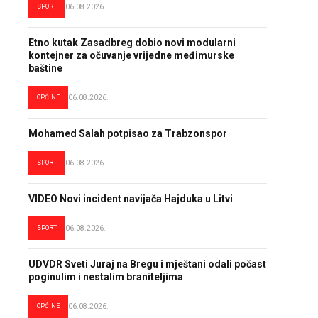
SPORT
06.08.2026.
Etno kutak Zasadbreg dobio novi modularni
kontejner za očuvanje vrijedne međimurske
baštine
OPĆINE
06.08.2026.
Mohamed Salah potpisao za Trabzonspor
SPORT
06.08.2026.
VIDEO Novi incident navijača Hajduka u Litvi
SPORT
06.08.2026.
UDVDR Sveti Juraj na Bregu i mještani odali počast
poginulim i nestalim braniteljima
OPĆINE
06.08.2026.