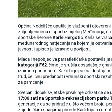
Općina Nedelišće uputila je službeni i otovoreni
zaljubljenicima u sport iz cijelog Međimurja, 
sportske heroine
Karle Hergotić
. Karla se vra
međunarodnog natjecanja na kojem je ostvarila r
javnost i upisao je izravno u povijest.
Mlada i nepobjediva paraatletičarka postavila je
kategoriji F62
, čime je srušila dosadašnje gra
iznimno ponosnom. Kako bi joj se na dostojanstv
trud, čeličnu predanost i vrhunski sportski rezul
za pamćenje.
Svečani doček svjetske prvakinje održat će se 
17:00 sati na Sportsko-rekreacijskom parku 
generacije da se pridruže u što većem broju, po
zajedničkim snagama prirede Karli topao i emot