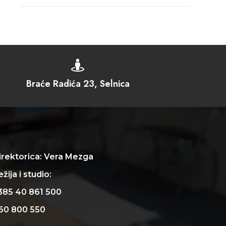

Braće Radića 23, Selnica
irektorica: Vera Mezga
žija i studio:
385 40 861 500
60 800 550