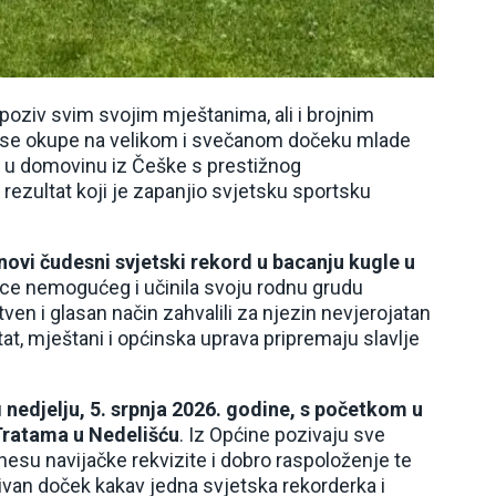
 poziv svim svojim mještanima, ali i brojnim
da se okupe na velikom i svečanom dočeku mlade
ća u domovinu iz Češke s prestižnog
ezultat koji je zapanjio svjetsku sportsku
novi čudesni svjetski rekord u bacanju kugle u
nice nemogućeg i učinila svoju rodnu grudu
en i glasan način zahvalili za njezin nevjerojatan
tat, mještani i općinska uprava pripremaju slavlje
u
nedjelju, 5. srpnja 2026. godine, s početkom u
Tratama u Nedelišću
. Iz Općine pozivaju sve
nesu navijačke rekvizite i dobro raspoloženje te
ivan doček kakav jedna svjetska rekorderka i