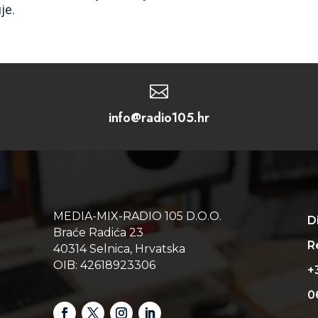
je.

info@radio105.hr
MEDIA-MIX-RADIO 105 D.O.O.
D
Braće Radića 23
Re
40314 Selnica, Hrvatska
OIB: 42618923306
+
0