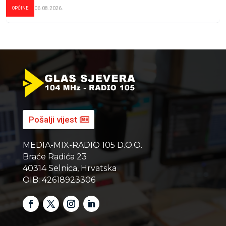
OPĆINE
06.08.2026.
Pošalji vijest
MEDIA-MIX-RADIO 105 D.O.O.
Braće Radića 23
40314 Selnica, Hrvatska
OIB: 42618923306