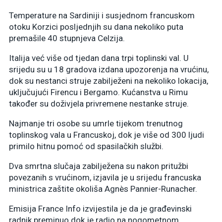
Temperature na Sardiniji i susjednom francuskom
otoku Korzici posljednjih su dana nekoliko puta
premašile 40 stupnjeva Celzija.
Italija već više od tjedan dana trpi toplinski val. U
srijedu su u 18 gradova izdana upozorenja na vrućinu,
dok su nestanci struje zabilježeni na nekoliko lokacija,
uključujući Firencu i Bergamo. Kućanstva u Rimu
također su doživjela privremene nestanke struje.
Najmanje tri osobe su umrle tijekom trenutnog
toplinskog vala u Francuskoj, dok je više od 300 ljudi
primilo hitnu pomoć od spasilačkih službi.
Dva smrtna slučaja zabilježena su nakon pritužbi
povezanih s vrućinom, izjavila je u srijedu francuska
ministrica zaštite okoliša Agnès Pannier-Runacher.
Emisija France Info izvijestila je da je građevinski
radnik preminuo dok je radio na nogometnom