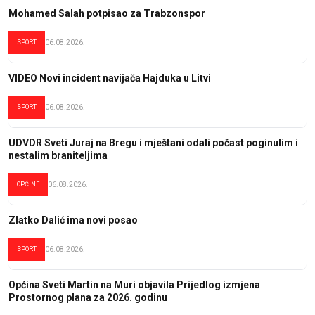
Mohamed Salah potpisao za Trabzonspor
SPORT
06.08.2026.
VIDEO Novi incident navijača Hajduka u Litvi
SPORT
06.08.2026.
UDVDR Sveti Juraj na Bregu i mještani odali počast poginulim i
nestalim braniteljima
OPĆINE
06.08.2026.
Zlatko Dalić ima novi posao
SPORT
06.08.2026.
Općina Sveti Martin na Muri objavila Prijedlog izmjena
Prostornog plana za 2026. godinu