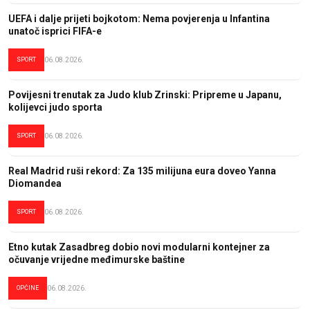
UEFA i dalje prijeti bojkotom: Nema povjerenja u Infantina
unatoč isprici FIFA-e
SPORT
06.08.2026.
Povijesni trenutak za Judo klub Zrinski: Pripreme u Japanu,
kolijevci judo sporta
SPORT
06.08.2026.
Real Madrid ruši rekord: Za 135 milijuna eura doveo Yanna
Diomandea
SPORT
06.08.2026.
Etno kutak Zasadbreg dobio novi modularni kontejner za
očuvanje vrijedne međimurske baštine
OPĆINE
06.08.2026.