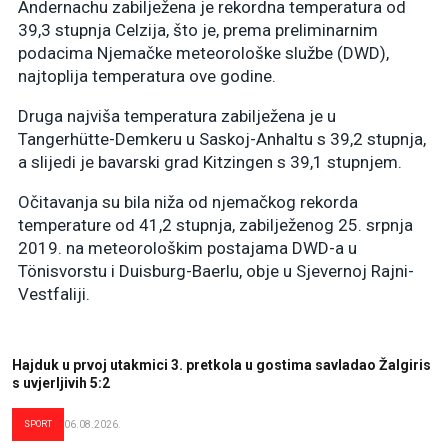
Andernachu zabilježena je rekordna temperatura od
39,3 stupnja Celzija, što je, prema preliminarnim
podacima Njemačke meteorološke službe (DWD),
najtoplija temperatura ove godine.
Druga najviša temperatura zabilježena je u
Tangerhütte-Demkeru u Saskoj-Anhaltu s 39,2 stupnja,
a slijedi je bavarski grad Kitzingen s 39,1 stupnjem.
Očitavanja su bila niža od njemačkog rekorda
temperature od 41,2 stupnja, zabilježenog 25. srpnja
2019. na meteorološkim postajama DWD-a u
Tönisvorstu i Duisburg-Baerlu, obje u Sjevernoj Rajni-
Vestfaliji.
Hajduk u prvoj utakmici 3. pretkola u gostima savladao Žalgiris
s uvjerljivih 5:2
SPORT
06.08.2026.