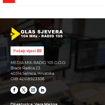
Pošalji vijest
MEDIA-MIX-RADIO 105 D.O.O.
Braće Radića 23
40314 Selnica, Hrvatska
OIB: 42618923306
Direktorica: Vera Mezga