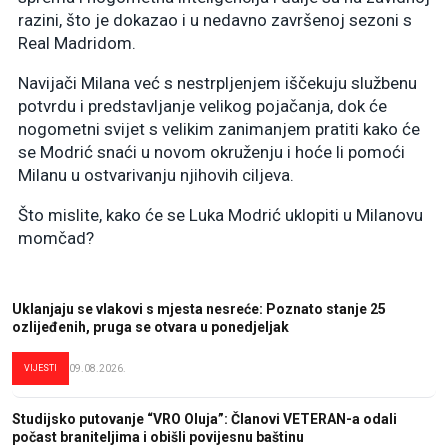
razini, što je dokazao i u nedavno završenoj sezoni s
Real Madridom.
Navijači Milana već s nestrpljenjem iščekuju službenu
potvrdu i predstavljanje velikog pojačanja, dok će
nogometni svijet s velikim zanimanjem pratiti kako će
se Modrić snaći u novom okruženju i hoće li pomoći
Milanu u ostvarivanju njihovih ciljeva.
Što mislite, kako će se Luka Modrić uklopiti u Milanovu
momčad?
Uklanjaju se vlakovi s mjesta nesreće: Poznato stanje 25
ozlijeđenih, pruga se otvara u ponedjeljak
VIJESTI
09.08.2026.
Studijsko putovanje “VRO Oluja”: Članovi VETERAN-a odali
počast braniteljima i obišli povijesnu baštinu