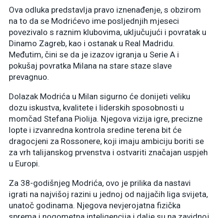
Ova odluka predstavlja pravo iznenađenje, s obzirom
na to da se Modrićevo ime posljednjih mjeseci
povezivalo s raznim klubovima, uključujući i povratak u
Dinamo Zagreb, kao i ostanak u Real Madridu.
Međutim, čini se da je izazov igranja u Serie A i
pokušaj povratka Milana na stare staze slave
prevagnuo.
Dolazak Modrića u Milan sigurno će donijeti veliku
dozu iskustva, kvalitete i liderskih sposobnosti u
momčad Stefana Piolija. Njegova vizija igre, precizne
lopte i izvanredna kontrola sredine terena bit će
dragocjeni za Rossonere, koji imaju ambiciju boriti se
za vrh talijanskog prvenstva i ostvariti značajan uspjeh
u Europi.
Za 38-godišnjeg Modrića, ovo je prilika da nastavi
igrati na najvišoj razini u jednoj od najjačih liga svijeta,
unatoč godinama. Njegova nevjerojatna fizička
sprema i nogometna inteligencija i dalje su na zavidnoj