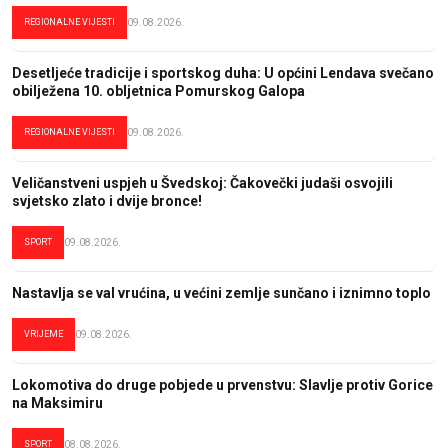
REGIONALNE VIJESTI
09.08.2026.
Desetljeće tradicije i sportskog duha: U općini Lendava svečano
obilježena 10. obljetnica Pomurskog Galopa
REGIONALNE VIJESTI
09.08.2026.
Veličanstveni uspjeh u Švedskoj: Čakovečki judaši osvojili
svjetsko zlato i dvije bronce!
SPORT
09.08.2026.
Nastavlja se val vrućina, u većini zemlje sunčano i iznimno toplo
VRIJEME
09.08.2026.
Lokomotiva do druge pobjede u prvenstvu: Slavlje protiv Gorice
na Maksimiru
SPORT
08.08.2026.