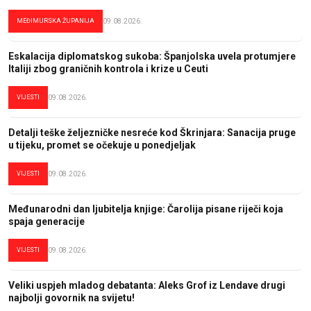
MEĐIMURSKA ŽUPANIJA
09.08.2026.
Eskalacija diplomatskog sukoba: Španjolska uvela protumjere
Italiji zbog graničnih kontrola i krize u Ceuti
VIJESTI
09.08.2026.
Detalji teške željezničke nesreće kod Škrinjara: Sanacija pruge
u tijeku, promet se očekuje u ponedjeljak
VIJESTI
09.08.2026.
Međunarodni dan ljubitelja knjige: Čarolija pisane riječi koja
spaja generacije
VIJESTI
09.08.2026.
Veliki uspjeh mladog debatanta: Aleks Grof iz Lendave drugi
najbolji govornik na svijetu!