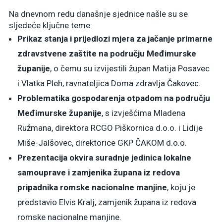
Na dnevnom redu današnje sjednice našle su se
sljedeće ključne teme:
Prikaz stanja i prijedlozi mjera za jačanje primarne
zdravstvene zaštite na području Međimurske
županije
, o čemu su izvijestili župan Matija Posavec
i Vlatka Pleh, ravnateljica Doma zdravlja Čakovec.
Problematika gospodarenja otpadom na području
Međimurske županije
, s izvješćima Mladena
Ružmana, direktora RCGO Piškornica d.o.o. i Lidije
Miše-Jalšovec, direktorice GKP ČAKOM d.o.o.
Prezentacija okvira suradnje jedinica lokalne
samouprave i zamjenika župana iz redova
pripadnika romske nacionalne manjine
, koju je
predstavio Elvis Kralj, zamjenik župana iz redova
romske nacionalne manjine.