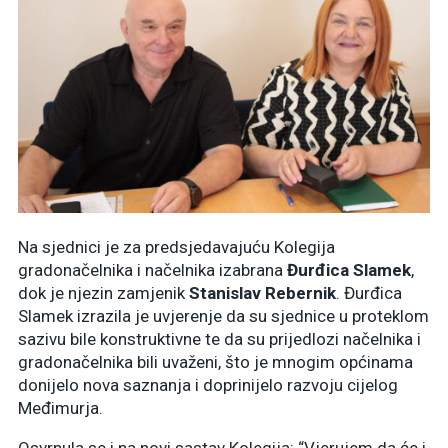
Na sjednici je za predsjedavajuću Kolegija
gradonačelnika i načelnika izabrana
Đurđica Slamek
,
dok je njezin zamjenik
Stanislav Rebernik
. Đurđica
Slamek izrazila je uvjerenje da su sjednice u proteklom
sazivu bile konstruktivne te da su prijedlozi načelnika i
gradonačelnika bili uvaženi, što je mnogim općinama
donijelo nova saznanja i doprinijelo razvoju cijelog
Međimurja.
Osvrnula se i na novi sastav Kolegija: “Vjerujem da će i