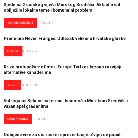
Sjednica Gradskog vijeća Murskog Središća: Aktualni sat
obilježile lokalne teme i komunalni problemi
MURSKO SREDIŠĆE
10.08.2026.
Preminuo Neven Frangeš: Odlazak velikana hrvatske glazbe
GLAZBA
10.08.2026.
Kriza protupožarne flote u Europi: Tvrtke ubrzano razvijaju
alternative kanaderima
VIJESTI
10.08.2026.
Vatrogasci Selnice na terenu: Ispomoć u Murskom Središću i
važan apel građanima
CRNA KRONIKA
10.08.2026.
Odbijene vize za dio ruske reprezentacije: Zvijezde poput