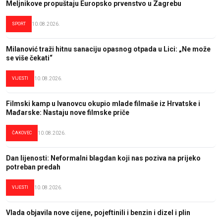
Meljnikove propuštaju Europsko prvenstvo u Zagrebu
SPORT
10.08.2026.
Milanović traži hitnu sanaciju opasnog otpada u Lici: „Ne može
se više čekati“
VIJESTI
10.08.2026.
Filmski kamp u Ivanovcu okupio mlade filmaše iz Hrvatske i
Mađarske: Nastaju nove filmske priče
ČAKOVEC
10.08.2026.
Dan lijenosti: Neformalni blagdan koji nas poziva na prijeko
potreban predah
VIJESTI
10.08.2026.
Vlada objavila nove cijene, pojeftinili i benzin i dizel i plin