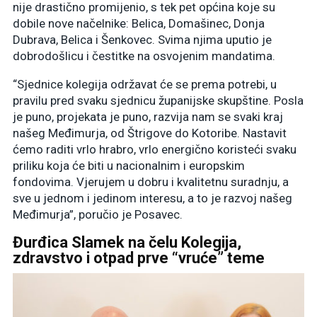
nije drastično promijenio, s tek pet općina koje su
dobile nove načelnike: Belica, Domašinec, Donja
Dubrava, Belica i Šenkovec. Svima njima uputio je
dobrodošlicu i čestitke na osvojenim mandatima.
“Sjednice kolegija održavat će se prema potrebi, u
pravilu pred svaku sjednicu županijske skupštine. Posla
je puno, projekata je puno, razvija nam se svaki kraj
našeg Međimurja, od Štrigove do Kotoribe. Nastavit
ćemo raditi vrlo hrabro, vrlo energično koristeći svaku
priliku koja će biti u nacionalnim i europskim
fondovima. Vjerujem u dobru i kvalitetnu suradnju, a
sve u jednom i jedinom interesu, a to je razvoj našeg
Međimurja”, poručio je Posavec.
Đurđica Slamek na čelu Kolegija,
zdravstvo i otpad prve “vruće” teme