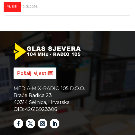
VIJESTI
10.08.2026.
Pošalji vijest
MEDIA-MIX-RADIO 105 D.O.O.
Braće Radića 23
40314 Selnica, Hrvatska
OIB: 42618923306