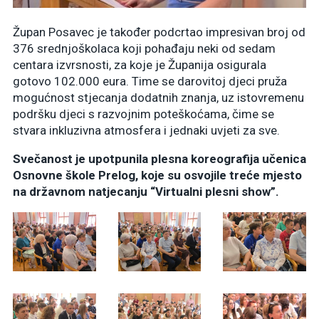
Župan Posavec je također podcrtao impresivan broj od
376 srednjoškolaca koji pohađaju neki od sedam
centara izvrsnosti, za koje je Županija osigurala
gotovo 102.000 eura. Time se darovitoj djeci pruža
mogućnost stjecanja dodatnih znanja, uz istovremenu
podršku djeci s razvojnim poteškoćama, čime se
stvara inkluzivna atmosfera i jednaki uvjeti za sve.
Svečanost je upotpunila plesna koreografija učenica
Osnovne škole Prelog, koje su osvojile treće mjesto
na državnom natjecanju “Virtualni plesni show”.