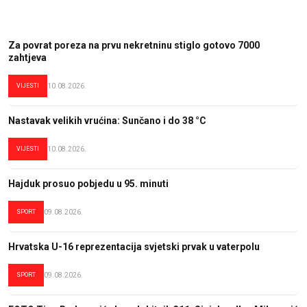
Za povrat poreza na prvu nekretninu stiglo gotovo 7000
zahtjeva
VIJESTI
10.08.2026.
Nastavak velikih vrućina: Sunčano i do 38 °C
VIJESTI
10.08.2026.
Hajduk prosuo pobjedu u 95. minuti
SPORT
09.08.2026.
Hrvatska U-16 reprezentacija svjetski prvak u vaterpolu
SPORT
09.08.2026.