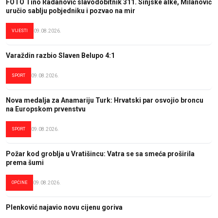
FOTO Tino Radanović slavodobitnik 311. Sinjske alke, Milanović
uručio sablju pobjedniku i pozvao na mir
VIJESTI
09.08.2026.
Varaždin razbio Slaven Belupo 4:1
SPORT
09.08.2026.
Nova medalja za Anamariju Turk: Hrvatski par osvojio broncu
na Europskom prvenstvu
SPORT
09.08.2026.
Požar kod groblja u Vratišincu: Vatra se sa smeća proširila
prema šumi
OPĆINE
09.08.2026.
Plenković najavio novu cijenu goriva