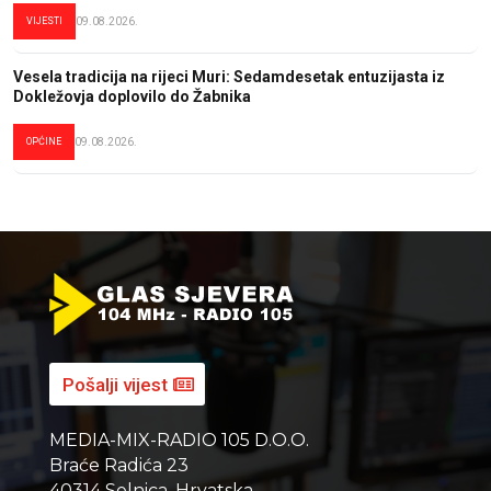
VIJESTI
09.08.2026.
Vesela tradicija na rijeci Muri: Sedamdesetak entuzijasta iz
Dokležovja doplovilo do Žabnika
OPĆINE
09.08.2026.
Pošalji vijest
MEDIA-MIX-RADIO 105 D.O.O.
Braće Radića 23
40314 Selnica, Hrvatska