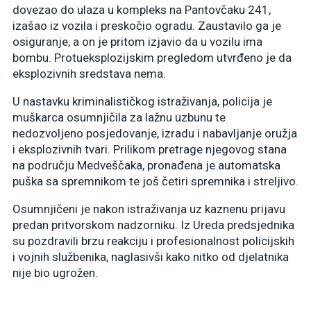
dovezao do ulaza u kompleks na Pantovčaku 241,
izašao iz vozila i preskočio ogradu. Zaustavilo ga je
osiguranje, a on je pritom izjavio da u vozilu ima
bombu. Protueksplozijskim pregledom utvrđeno je da
eksplozivnih sredstava nema.
U nastavku kriminalističkog istraživanja, policija je
muškarca osumnjičila za lažnu uzbunu te
nedozvoljeno posjedovanje, izradu i nabavljanje oružja
i eksplozivnih tvari. Prilikom pretrage njegovog stana
na području Medveščaka, pronađena je automatska
puška sa spremnikom te još četiri spremnika i streljivo.
Osumnjičeni je nakon istraživanja uz kaznenu prijavu
predan pritvorskom nadzorniku. Iz Ureda predsjednika
su pozdravili brzu reakciju i profesionalnost policijskih
i vojnih službenika, naglasivši kako nitko od djelatnika
nije bio ugrožen.