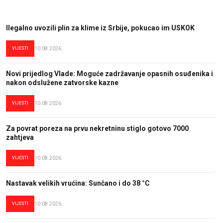
Ilegalno uvozili plin za klime iz Srbije, pokucao im USKOK
VIJESTI
10.08.2026.
Novi prijedlog Vlade: Moguće zadržavanje opasnih osuđenika i
nakon odslužene zatvorske kazne
VIJESTI
10.08.2026.
Za povrat poreza na prvu nekretninu stiglo gotovo 7000
zahtjeva
VIJESTI
10.08.2026.
Nastavak velikih vrućina: Sunčano i do 38 °C
VIJESTI
10.08.2026.