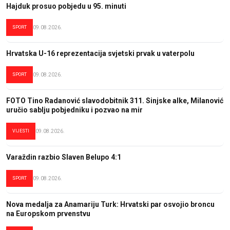
Hajduk prosuo pobjedu u 95. minuti
SPORT
09.08.2026.
Hrvatska U-16 reprezentacija svjetski prvak u vaterpolu
SPORT
09.08.2026.
FOTO Tino Radanović slavodobitnik 311. Sinjske alke, Milanović
uručio sablju pobjedniku i pozvao na mir
VIJESTI
09.08.2026.
Varaždin razbio Slaven Belupo 4:1
SPORT
09.08.2026.
Nova medalja za Anamariju Turk: Hrvatski par osvojio broncu
na Europskom prvenstvu