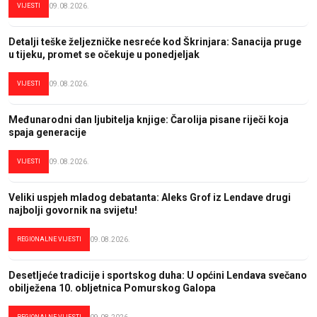
VIJESTI
09.08.2026.
Detalji teške željezničke nesreće kod Škrinjara: Sanacija pruge
u tijeku, promet se očekuje u ponedjeljak
VIJESTI
09.08.2026.
Međunarodni dan ljubitelja knjige: Čarolija pisane riječi koja
spaja generacije
VIJESTI
09.08.2026.
Veliki uspjeh mladog debatanta: Aleks Grof iz Lendave drugi
najbolji govornik na svijetu!
REGIONALNE VIJESTI
09.08.2026.
Desetljeće tradicije i sportskog duha: U općini Lendava svečano
obilježena 10. obljetnica Pomurskog Galopa