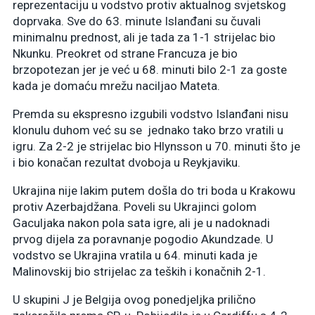
reprezentaciju u vodstvo protiv aktualnog svjetskog
doprvaka. Sve do 63. minute Islanđani su čuvali
minimalnu prednost, ali je tada za 1-1 strijelac bio
Nkunku. Preokret od strane Francuza je bio
brzopotezan jer je već u 68. minuti bilo 2-1 za goste
kada je domaću mrežu naciljao Mateta.
Premda su ekspresno izgubili vodstvo Islanđani nisu
klonulu duhom već su se jednako tako brzo vratili u
igru. Za 2-2 je strijelac bio Hlynsson u 70. minuti što je
i bio konačan rezultat dvoboja u Reykjaviku.
Ukrajina nije lakim putem došla do tri boda u Krakowu
protiv Azerbajdžana. Poveli su Ukrajinci golom
Gaculjaka nakon pola sata igre, ali je u nadoknadi
prvog dijela za poravnanje pogodio Akundzade. U
vodstvo se Ukrajina vratila u 64. minuti kada je
Malinovskij bio strijelac za teških i konačnih 2-1.
U skupini J je Belgija ovog ponedjeljka prilično