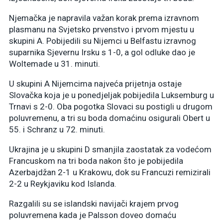
Njemačka je napravila važan korak prema izravnom
plasmanu na Svjetsko prvenstvo i prvom mjestu u
skupini A. Pobijedili su Nijemci u Belfastu izravnog
suparnika Sjevernu Irsku s 1-0, a gol odluke dao je
Woltemade u 31. minuti.
U skupini A Nijemcima najveća prijetnja ostaje
Slovačka koja je u ponedjeljak pobijedila Luksemburg u
Trnavi s 2-0. Oba pogotka Slovaci su postigli u drugom
poluvremenu, a tri su boda domaćinu osigurali Obert u
55. i Schranz u 72. minuti.
Ukrajina je u skupini D smanjila zaostatak za vodećom
Francuskom na tri boda nakon što je pobijedila
Azerbajdžan 2-1 u Krakowu, dok su Francuzi remizirali
2-2 u Reykjaviku kod Islanda.
Razgalili su se islandski navijači krajem prvog
poluvremena kada je Palsson doveo domaću