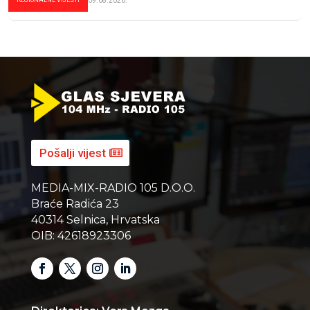
REGIONALNE VIJESTI
09.08.2026.
Pošalji vijest
MEDIA-MIX-RADIO 105 D.O.O.
Braće Radića 23
40314 Selnica, Hrvatska
OIB: 42618923306