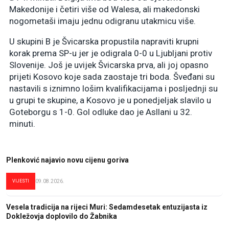
Makedonije i četiri više od Walesa, ali makedonski
nogometaši imaju jednu odigranu utakmicu više.
U skupini B je Švicarska propustila napraviti krupni
korak prema SP-u jer je odigrala 0-0 u Ljubljani protiv
Slovenije. Još je uvijek Švicarska prva, ali joj opasno
prijeti Kosovo koje sada zaostaje tri boda. Šveđani su
nastavili s iznimno lošim kvalifikacijama i posljednji su
u grupi te skupine, a Kosovo je u ponedjeljak slavilo u
Goteborgu s 1-0. Gol odluke dao je Asllani u 32.
minuti.
Plenković najavio novu cijenu goriva
VIJESTI
09.08.2026.
Vesela tradicija na rijeci Muri: Sedamdesetak entuzijasta iz
Dokležovja doplovilo do Žabnika