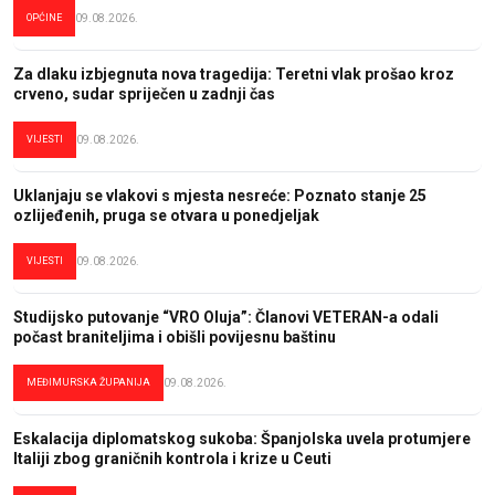
OPĆINE
09.08.2026.
Za dlaku izbjegnuta nova tragedija: Teretni vlak prošao kroz
crveno, sudar spriječen u zadnji čas
VIJESTI
09.08.2026.
Uklanjaju se vlakovi s mjesta nesreće: Poznato stanje 25
ozlijeđenih, pruga se otvara u ponedjeljak
VIJESTI
09.08.2026.
Studijsko putovanje “VRO Oluja”: Članovi VETERAN-a odali
počast braniteljima i obišli povijesnu baštinu
MEĐIMURSKA ŽUPANIJA
09.08.2026.
Eskalacija diplomatskog sukoba: Španjolska uvela protumjere
Italiji zbog graničnih kontrola i krize u Ceuti