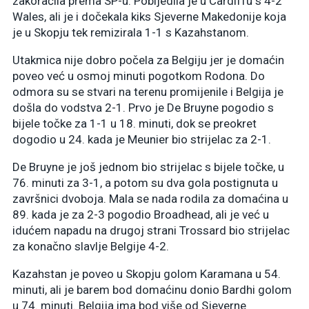
zakoračila prema SP-u. Pobijedila je u Cardiffu s 4-2
Wales, ali je i dočekala kiks Sjeverne Makedonije koja
je u Skopju tek remizirala 1-1 s Kazahstanom.
Utakmica nije dobro počela za Belgiju jer je domaćin
poveo već u osmoj minuti pogotkom Rodona. Do
odmora su se stvari na terenu promijenile i Belgija je
došla do vodstva 2-1. Prvo je De Bruyne pogodio s
bijele točke za 1-1 u 18. minuti, dok se preokret
dogodio u 24. kada je Meunier bio strijelac za 2-1.
De Bruyne je još jednom bio strijelac s bijele točke, u
76. minuti za 3-1, a potom su dva gola postignuta u
završnici dvoboja. Mala se nada rodila za domaćina u
89. kada je za 2-3 pogodio Broadhead, ali je već u
idućem napadu na drugoj strani Trossard bio strijelac
za konačno slavlje Belgije 4-2.
Kazahstan je poveo u Skopju golom Karamana u 54.
minuti, ali je barem bod domaćinu donio Bardhi golom
u 74. minuti. Belgija ima bod više od Sjeverne