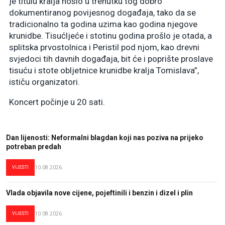
je titulu kralja nosio u trenutku ​tog dobro
dokumentiranog povijesnog događaja, tako da se
tradicionalno ta godina uzima kao godina njegove
krunidbe. Tisućljeće i stotinu godina prošlo je otada, a
splitska prvostolnica i Peristil pod njom, kao drevni
svjedoci tih davnih događaja, bit će i poprište proslave
tisuću i stote obljetnice krunidbe kralja Tomislava”,
ističu organizatori.
Koncert ​počinje u 20 sati.
Dan lijenosti: Neformalni blagdan koji nas poziva na prijeko
potreban predah
VIJESTI
10.08.2026.
Vlada objavila nove cijene, pojeftinili i benzin i dizel i plin
VIJESTI
10.08.2026.