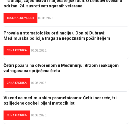
Tradicija, zajedništvo i natjecateljski duh: U Lendavi svečano
održani 24. susreti vatrogasnih veterana
REGIONALNE VIJESTI
10.08.2026.
Provala u stomatološku ordinaciju u Donjoj Dubravi:
Međimurska policija traga za nepoznatim počiniteljem
CRNA KRONIKA
10.08.2026.
Četiri požara na otvorenom u Međimurju: Brzom reakcijom
vatrogasaca spriječena šteta
CRNA KRONIKA
10.08.2026.
Vikend na međimurskim prometnicama: Četiri nesreće, tri
ozlijeđene osobe i pijani motociklist
CRNA KRONIKA
10.08.2026.