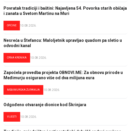
Povratak tradiciji i baštini: Najavljena 54. Povorka starih običaja
i zanata u Svetom Martinu na Muri
OPĆINE
10.08.2026.
Nesreća u Štefancu: Maloljetnik upravljao quadom pa sletio u
odvodni kanal
CRNA KRONIKA
10.08.2026.
Započela provedba projekta OBNOVI.ME: Za obnovu prirode u
Međimurju osigurano više od dva milijuna eura
MEĐIMURSKA ŽUPANIJA
10.08.2026.
Odgođeno otvaranje dionice kod Škrinjara
VIJESTI
10.08.2026.