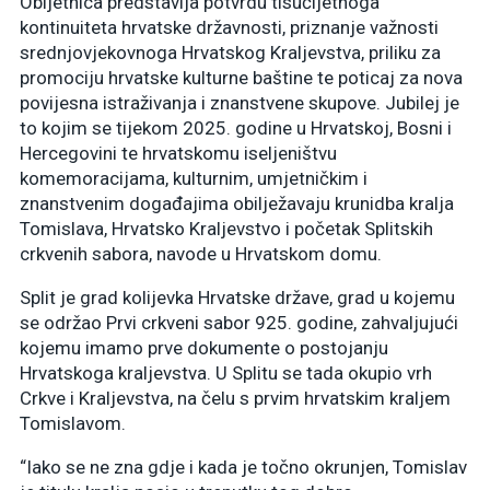
Obljetnica predstavlja potvrdu tisućljetnoga
kontinuiteta hrvatske državnosti, priznanje važnosti
srednjovjekovnoga Hrvatskog Kraljevstva, priliku za
promociju hrvatske kulturne baštine te poticaj za nova
povijesna istraživanja i znanstvene skupove.​ ​Jubilej je
to kojim se tijekom 2025. godine u Hrvatskoj, Bosni i
Hercegovini te hrvatskomu iseljeništvu
komemoracijama, kulturnim, umjetničkim i
znanstvenim događajima obilježavaju krunidba kralja
Tomislava, Hrvatsko Kraljevstvo i početak Splitskih
crkvenih sabora, navode u Hrvatskom domu.
Split je grad kolijevka Hrvatske države, grad u kojemu
se održao Prvi crkveni sabor 925. godine, zahvaljujući
kojemu imamo prve dokumente o postojanju
Hrvatskoga kraljevstva. U Splitu se tada okupio vrh
Crkve i Kraljevstva, na čelu s prvim hrvatskim kraljem
Tomislavom.
“Iako se ne zna gdje i kada je točno okrunjen, Tomislav