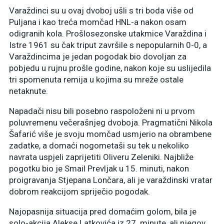
Varaždinci su u ovaj dvoboj ušli s tri boda više od
Puljana i kao treća momčad HNL-a nakon osam
odigranih kola. Prošlosezonske utakmice Varaždina i
Istre 1961 su čak triput završile s nepopularnih 0-0, a
Varaždincima je jedan pogodak bio dovoljan za
pobjedu u rujnu prošle godine, nakon koje su uslijedila
tri spomenuta remija u kojima su mreže ostale
netaknute.
Napadači nisu bili posebno raspoloženi ni u prvom
poluvremenu večerašnjeg dvoboja. Pragmatični Nikola
Šafarić više je svoju momčad usmjerio na obrambene
zadatke, a domaći nogometaši su tek u nekoliko
navrata uspjeli zaprijetiti Oliveru Zeleniki. Najbliže
pogotku bio je Smail Prevljak u 15. minuti, nakon
proigravanja Stjepana Lončara, ali je varaždinski vratar
dobrom reakcijom spriječio pogodak.
Najopasnija situacija pred domaćim golom, bila je
solo-akcija Alekse Latkovića iz 27. minute, ali njegov