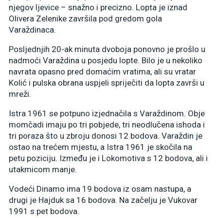
njegov ljevice – snažno i precizno. Lopta je iznad
Olivera Zelenike završila pod gredom gola
Varaždinaca.
Posljednjih 20-ak minuta dvoboja ponovno je prošlo u
nadmoći Varaždina u posjedu lopte. Bilo je u nekoliko
navrata opasno pred domaćim vratima, ali su vratar
Kolić i pulska obrana uspjeli spriječiti da lopta završi u
mreži.
Istra 1961 se potpuno izjednačila s Varaždinom. Obje
momčadi imaju po tri pobjede, tri neodlučena ishoda i
tri poraza što u zbroju donosi 12 bodova. Varaždin je
ostao na trećem mjestu, a Istra 1961 je skočila na
petu poziciju. Između je i Lokomotiva s 12 bodova, ali i
utakmicom manje.
Vodeći Dinamo ima 19 bodova iz osam nastupa, a
drugi je Hajduk sa 16 bodova. Na začelju je Vukovar
1991 s pet bodova.