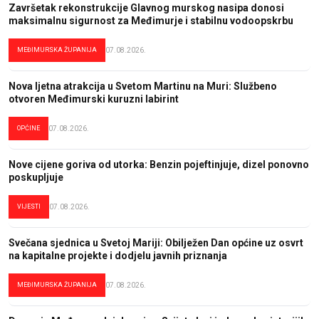
Završetak rekonstrukcije Glavnog murskog nasipa donosi
maksimalnu sigurnost za Međimurje i stabilnu vodoopskrbu
MEĐIMURSKA ŽUPANIJA
07.08.2026.
Nova ljetna atrakcija u Svetom Martinu na Muri: Službeno
otvoren Međimurski kuruzni labirint
OPĆINE
07.08.2026.
Nove cijene goriva od utorka: Benzin pojeftinjuje, dizel ponovno
poskupljuje
VIJESTI
07.08.2026.
Svečana sjednica u Svetoj Mariji: Obilježen Dan općine uz osvrt
na kapitalne projekte i dodjelu javnih priznanja
MEĐIMURSKA ŽUPANIJA
07.08.2026.