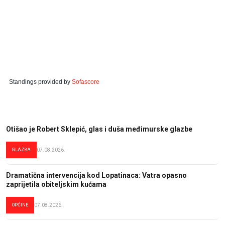
Standings provided by
Sofascore
Otišao je Robert Sklepić, glas i duša međimurske glazbe
GLAZBA
07.08.2026.
Dramatična intervencija kod Lopatinaca: Vatra opasno
zaprijetila obiteljskim kućama
OPĆINE
07.08.2026.