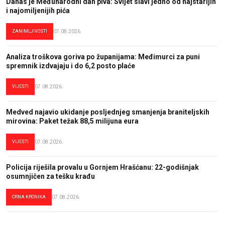
Danas je Međunarodni dan piva: Svijet slavi jedno od najstarijih
i najomiljenijih pića
ZANIMLJIVOSTI
07.08.2026.
Analiza troškova goriva po županijama: Međimurci za puni
spremnik izdvajaju i do 6,2 posto plaće
VIJESTI
07.08.2026.
Medved najavio ukidanje posljednjeg smanjenja braniteljskih
mirovina: Paket težak 88,5 milijuna eura
VIJESTI
07.08.2026.
Policija riješila provalu u Gornjem Hrašćanu: 22-godišnjak
osumnjičen za tešku krađu
CRNA KRONIKA
07.08.2026.