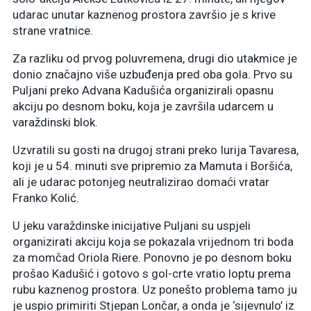
udarac unutar kaznenog prostora završio je s krive
strane vratnice.
Za razliku od prvog poluvremena, drugi dio utakmice je
donio značajno više uzbuđenja pred oba gola. Prvo su
Puljani preko Advana Kadušića organizirali opasnu
akciju po desnom boku, koja je završila udarcem u
varaždinski blok.
Uzvratili su gosti na drugoj strani preko Iurija Tavaresa,
koji je u 54. minuti sve pripremio za Mamuta i Boršića,
ali je udarac potonjeg neutralizirao domaći vratar
Franko Kolić.
U jeku varaždinske inicijative Puljani su uspjeli
organizirati akciju koja se pokazala vrijednom tri boda
za momčad Oriola Riere. Ponovno je po desnom boku
prošao Kadušić i gotovo s gol-crte vratio loptu prema
rubu kaznenog prostora. Uz ponešto problema tamo ju
je uspio primiriti Stjepan Lončar, a onda je ‘sijevnulo’ iz