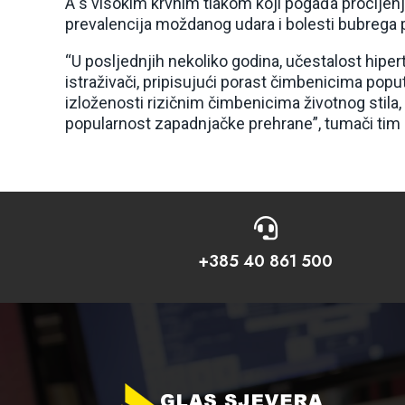
A s visokim krvnim tlakom koji pogađa procijenj
prevalencija moždanog udara i bolesti bubrega p
“U posljednjih nekoliko godina, učestalost hipert
istraživači, pripisujući porast čimbenicima popu
izloženosti rizičnim čimbenicima životnog stila,
popularnost zapadnjačke prehrane”, tumači tim

+385 40 861 500