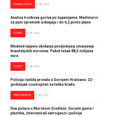
ZANIMLJIVOSTI
07.08.2026.
Analiza troškova goriva po županijama: Međimurci
za puni spremnik izdvajaju i do 6,2 posto plaće
VIJESTI
07.08.2026.
Medved najavio ukidanje posljednjeg smanjenja
braniteljskih mirovina: Paket težak 88,5 milijuna
eura
VIJESTI
07.08.2026.
Policija riješila provalu u Gornjem Hrašćanu: 22-
godišnjak osumnjičen za tešku krađu
CRNA KRONIKA
07.08.2026.
Dva požara u Murskom Središću: Gorjele gume i
plastika, intervenirali vatrogasci i policija