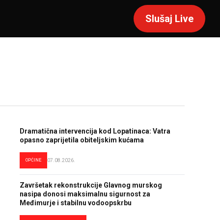
Slušaj Live
Dramatična intervencija kod Lopatinaca: Vatra
opasno zaprijetila obiteljskim kućama
OPĆINE
07.08.2026.
Završetak rekonstrukcije Glavnog murskog
nasipa donosi maksimalnu sigurnost za
Međimurje i stabilnu vodoopskrbu