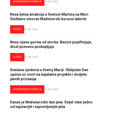
MEĐIMURSKA ŽUPANIJA
07.08.2026.
Nova ljetna atrakcija u Svetom Martinu na Muri:
Službeno otvoren Međimurski kuruzni labirint
OPĆINE
07.08.2026.
Nove cijene goriva od utorka: Benzin pojeftinjuje,
dizel ponovno poskupljuje
VIJESTI
07.08.2026.
Svečana sjednica u Svetoj Mariji: Obilježen Dan
općine uz osvrt na kapitalne projekte i dodjelu
javnih priznanja
MEĐIMURSKA ŽUPANIJA
07.08.2026.
Danas je Međunarodni dan piva: Svijet slavi jedno
od najstarijih i najomiljenijih pića