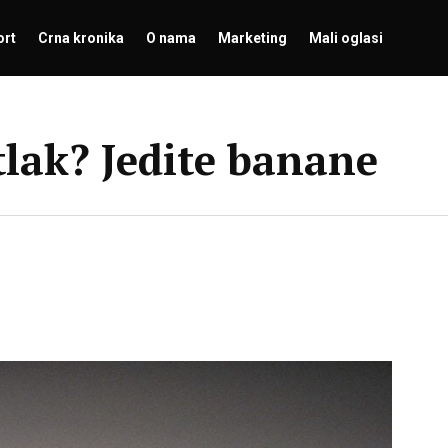
ort
Crna kronika
O nama
Marketing
Mali oglasi
tlak? Jedite banane