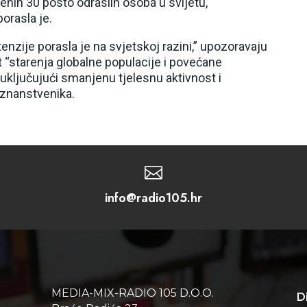
enih 30 posto odraslih osoba u svijetu,
orasla je.
enzije porasla je na svjetskoj razini,” upozoravaju
t “starenja globalne populacije i povećane
 uključujući smanjenu tjelesnu aktivnost i
 znanstvenika.

info@radio105.hr
MEDIA-MIX-RADIO 105 D.O.O.
D