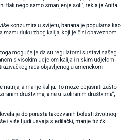
ni tlak nego samo smanjenje soli”, rekla je Anita
više konzumira u svijetu, banana je popularna kao
a mamurluku zbog kalija, koji je čini obaveznom
at toga moguće je da su regulatorni sustavi našeg
hranom s visokim udjelom kalija i niskim udjelom
 istraživačkog rada objavljenog u američkom
atrija, a manje kalija. To može objasniti zašto
iziranim društvima, a ne u izoliranim društvima”,
vela je do porasta takozvanih bolesti životnog
še i više ljudi usvaja sjedilački, manje fizički