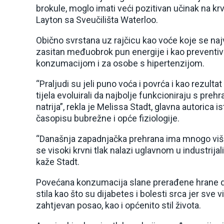
brokule, moglo imati veći pozitivan učinak na krv
Layton sa Sveučilišta Waterloo.
Obično svrstana uz rajčicu kao voće koje se naj
zasitan međuobrok pun energije i kao preventiv
konzumacijom i za osobe s hipertenzijom.
“Praljudi su jeli puno voća i povrća i kao rezult
tijela evoluirali da najbolje funkcioniraju s pre
natrija”, rekla je Melissa Stadt, glavna autorica
časopisu bubrežne i opće fiziologije.
“Današnja zapadnjačka prehrana ima mnogo više n
se visoki krvni tlak nalazi uglavnom u industrijal
kaže Stadt.
Povećana konzumacija slane prerađene hrane do
stila kao što su dijabetes i bolesti srca jer sve vi
zahtjevan posao, kao i općenito stil života.