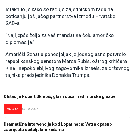
Istaknuo je kako se raduje zajedničkom radu na
poticanju još jačeg partnerstva između Hrvatske i
SAD-a.
“Najljepše želje za vaš mandat na čelu američke
diplomacije.”
Američki Senat u ponedjeljak je jednoglasno potvrdio
republikanskog senatora Marca Rubia, oštrog kritičara
Kine i nepokolebljivog zagovornika Izraela, za državnog
tajnika predsjednika Donalda Trumpa.
Otišao je Robert Sklepić, glas i duša međimurske glazbe
GLAZBA
07.08.2026.
Dramatična intervencija kod Lopatinaca: Vatra opasno
zaprijetila obiteljskim kućama