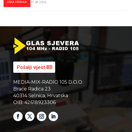
CRNA KRONIKA
07.08.2026.
Pošalji vijest
MEDIA-MIX-RADIO 105 D.O.O.
Braće Radića 23
40314 Selnica, Hrvatska
OIB: 42618923306