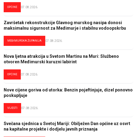
OPĆINE
07.08.2026.
Završetak rekonstrukcije Glavnog murskog nasipa donosi
maksimalnu sigurnost za Međimurje i stabilnu vodoopskrbu
MEĐIMURSKA ŽUPANIJA
07.08.2026.
Nova ljetna atrakcija u Svetom Martinu na Muri: Službeno
otvoren Međimurski kuruzni labirint
OPĆINE
07.08.2026.
Nove cijene goriva od utorka: Benzin pojeftinjuje, dizel ponovno
poskupljuje
VIJESTI
07.08.2026.
Svečana sjednica u Svetoj Mariji: Obilježen Dan općine uz osvrt
na kapitalne projekte i dodjelu javnih priznanja