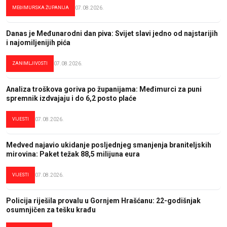
MEĐIMURSKA ŽUPANIJA
07.08.2026.
Danas je Međunarodni dan piva: Svijet slavi jedno od najstarijih
i najomiljenijih pića
ZANIMLJIVOSTI
07.08.2026.
Analiza troškova goriva po županijama: Međimurci za puni
spremnik izdvajaju i do 6,2 posto plaće
VIJESTI
07.08.2026.
Medved najavio ukidanje posljednjeg smanjenja braniteljskih
mirovina: Paket težak 88,5 milijuna eura
VIJESTI
07.08.2026.
Policija riješila provalu u Gornjem Hrašćanu: 22-godišnjak
osumnjičen za tešku krađu