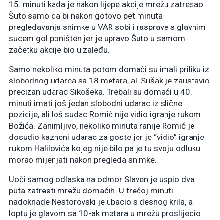
15. minuti kada je nakon lijepe akcije mrežu zatresao
Šuto samo da bi nakon gotovo pet minuta
pregledavanja snimke u VAR sobi i rasprave s glavnim
sucem gol poništen jer je upravo Šuto u samom
začetku akcije bio u zaleđu.
Samo nekoliko minuta potom domaći su imali priliku iz
slobodnog udarca sa 18 metara, ali Sušak je zaustavio
precizan udarac Sikošeka. Trebali su domaći u 40.
minuti imati još jedan slobodni udarac iz slične
pozicije, ali loš sudac Romić nije vidio igranje rukom
Božića. Zanimljivo, nekoliko minuta ranije Romić je
dosudio kazneni udarac za goste jer je “vidio” igranje
rukom Halilovića kojeg nije bilo pa je tu svoju odluku
morao mijenjati nakon pregleda snimke.
Uoči samog odlaska na odmor Slaven je uspio dva
puta zatresti mrežu domaćih. U trećoj minuti
nadoknade Nestorovski je ubacio s desnog krila, a
loptu je glavom sa 10-ak metara u mrežu proslijedio