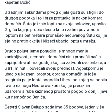
kapetan Božić.
U zadnjim sekundama prvog dijela gosti su stigli i do
drugog pogotka i to i brze protuakcije nakon kornera
domaćih. Šuto je iznio loptu sa svoje polovice, uposlio
Grgića koji je probio desno krilo i zatim povratnom
loptom na pet metara pronašao nečuvanog Šutu koji je
sjajno pratio akciju i klizeći ubacio loptu u mrežu.
Drugo poluvrijeme ponudilo je mnogo manje
zanimljivosti, nemoćni domaćini nisu pronašli način
zaprijetiti vratima gostiju koji su zatvorili sve prilaze, a
u 81. minuti i povećali svoju prednost. Agbekpornu je
ubacio u kazneni prostor, obrana domaćih je loše
reagirala pa je lopta pogodila Libera od kojeg se odbila
ravno na nogu Nestorovskom koji je preciznim
udarcem s ruba kaznenog prostora pogodio donji lijevi
kut nemoćnog Banića.
Četvrti Slaven Belupo sada ima 35 bodova, jedan više