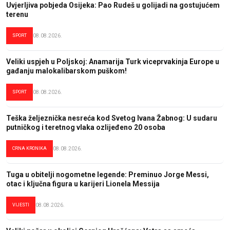
Uvjerljiva pobjeda Osijeka: Pao Rudeš u golijadi na gostujućem
terenu
SPORT
08.08.2026.
Veliki uspjeh u Poljskoj: Anamarija Turk viceprvakinja Europe u
gađanju malokalibarskom puškom!
SPORT
08.08.2026.
Teška željeznička nesreća kod Svetog Ivana Žabnog: U sudaru
putničkog i teretnog vlaka ozlijeđeno 20 osoba
CRNA KRONIKA
08.08.2026.
Tuga u obitelji nogometne legende: Preminuo Jorge Messi,
otac i ključna figura u karijeri Lionela Messija
VIJESTI
08.08.2026.