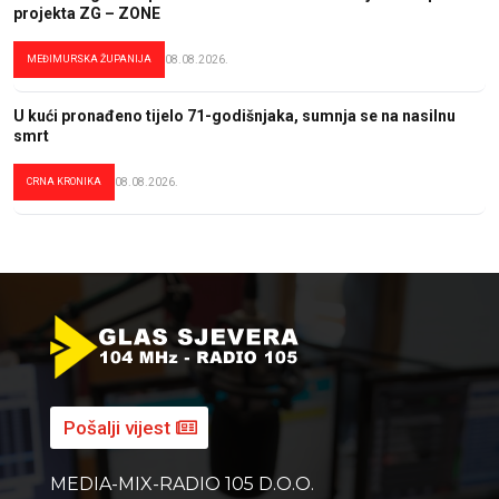
projekta ZG – ZONE
MEĐIMURSKA ŽUPANIJA
08.08.2026.
U kući pronađeno tijelo 71-godišnjaka, sumnja se na nasilnu
smrt
CRNA KRONIKA
08.08.2026.
Pošalji vijest
MEDIA-MIX-RADIO 105 D.O.O.