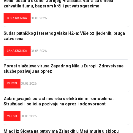
Veliki požar u okolici Gornjeg Hrašćana: Vatra sa smeća
zahvatila šumu, bagerom krčili put vatrogascima
CRNA KRONIKA
08.08.2026.
Sudar putničkog i teretnog vlaka HŽ-a: Više ozlijeđenih, pruga
zatvorena
CRNA KRONIKA
08.08.2026.
Porast slučajeva virusa Zapadnog Nila u Europi: Zdravstvene
službe pozivaju na oprez
VIJESTI
08.08.2026.
Zabrinjavajući porast nesreća s električnim romobilima:
Stručnjaci i policija pozivaju na oprez i odgovornost
VIJESTI
08.08.2026.
Mladi iz Sigeta na putovima Zrinskih u Međimurju u sklopu