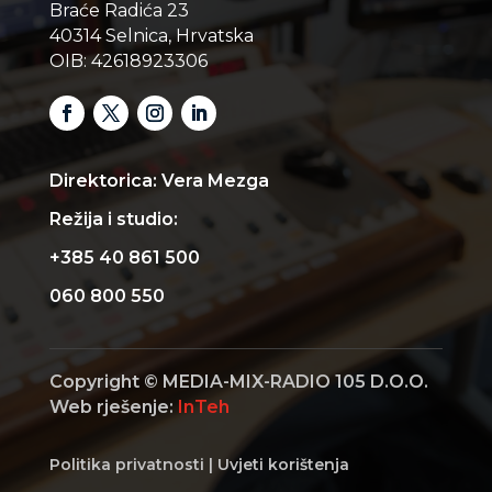
Braće Radića 23
40314 Selnica, Hrvatska
OIB: 42618923306
Direktorica: Vera Mezga
Režija i studio:
+385 40 861 500
060 800 550
Copyright © MEDIA-MIX-RADIO 105 D.O.O.
Web rješenje:
InTeh
Politika privatnosti
|
Uvjeti korištenja