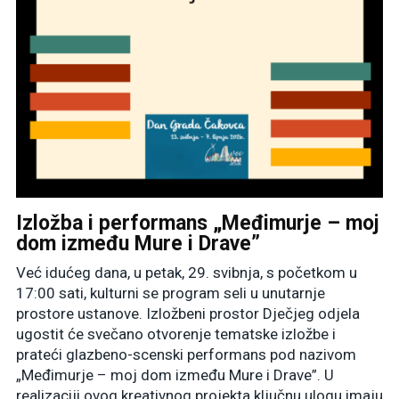
Izložba i performans „Međimurje – moj
dom između Mure i Drave”
Već idućeg dana, u petak, 29. svibnja, s početkom u
17:00 sati, kulturni se program seli u unutarnje
prostore ustanove. Izložbeni prostor Dječjeg odjela
ugostit će svečano otvorenje tematske izložbe i
prateći glazbeno-scenski performans pod nazivom
„Međimurje – moj dom između Mure i Drave”. U
realizaciji ovog kreativnog projekta ključnu ulogu imaju