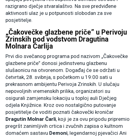
razigrano dječje stvaralaštvo. Na sve predviđene
aktivnosti ulaz je u potpunosti slobodan za sve
posjetitelje.
„Čakovečke glazbene priče” u Perivoju
Zrinskih pod vodstvom Dragutina
Molnara Čarlija
Prvi dio svečanog programa pod nazivom „Čakovečke
glazbene priče” donosi jedinstvenu glazbenu
slušaonicu na otvorenom. Događaj će se održati u
četvrtak, 28. svibnja, s početkom u 19:00 sati u
prekrasnom ambijentu Perivoja Zrinskih. U slučaju
nepovoljnih vremenskih prilika, organizatori su
osigurali zamjensku lokaciju u toploj auli Dječjeg
odjela Knjižnice. Kroz ovo nostalgično putovanje
posjetitelje će voditi poznati čakovečki kroničar
Dragutin Molnar Čarli
, koji je za ovu prigodu pripremio
pregršt zanimljivih crtica i zvučnih zapisa o kultnom
domaćem sastavu
Demoni
, legendarnoj pjevačici Ani