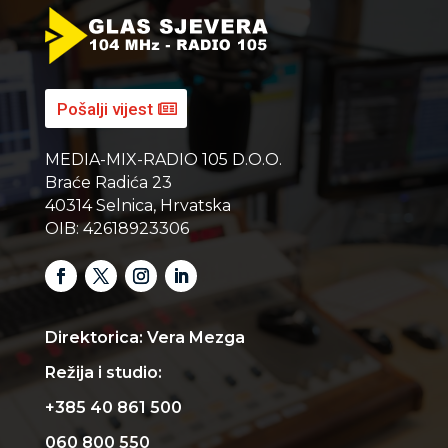
Pošalji vijest
MEDIA-MIX-RADIO 105 D.O.O.
Braće Radića 23
40314 Selnica, Hrvatska
OIB: 42618923306
Direktorica: Vera Mezga
Režija i studio:
+385 40 861 500
060 800 550