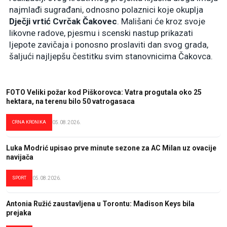
najmlađi sugrađani, odnosno polaznici koje okuplja
Dječji vrtić Cvrčak Čakovec
. Mališani će kroz svoje
likovne radove, pjesmu i scenski nastup prikazati
ljepote zavičaja i ponosno proslaviti dan svog grada,
šaljući najljepšu čestitku svim stanovnicima Čakovca.
FOTO Veliki požar kod Piškorovca: Vatra progutala oko 25
hektara, na terenu bilo 50 vatrogasaca
CRNA KRONIKA
05.08.2026.
Luka Modrić upisao prve minute sezone za AC Milan uz ovacije
navijača
SPORT
05.08.2026.
Antonia Ružić zaustavljena u Torontu: Madison Keys bila
prejaka