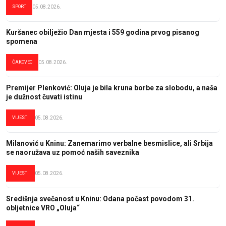
SPORT
05.08.2026.
Kuršanec obilježio Dan mjesta i 559 godina prvog pisanog
spomena
ČAKOVEC
05.08.2026.
Premijer Plenković: Oluja je bila kruna borbe za slobodu, a naša
je dužnost čuvati istinu
VIJESTI
05.08.2026.
Milanović u Kninu: Zanemarimo verbalne besmislice, ali Srbija
se naoružava uz pomoć naših saveznika
VIJESTI
05.08.2026.
Središnja svečanost u Kninu: Odana počast povodom 31.
obljetnice VRO „Oluja“