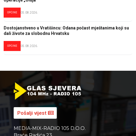
operacije „Oluja“
OPĆINE
05.08.2026.
Dostojanstveno u Vratišincu: Odana počast mještanima koji su
dali živote za slobodnu Hrvatsku
OPĆINE
05.08.2026.
Pošalji vijest
MEDIA-MIX-RADIO 105 D.O.O.
Braće Radića 23