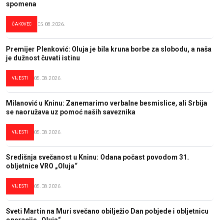
spomena
ČAKOVEC
05.08.2026.
Premijer Plenković: Oluja je bila kruna borbe za slobodu, a naša
je dužnost čuvati istinu
VIJESTI
05.08.2026.
Milanović u Kninu: Zanemarimo verbalne besmislice, ali Srbija
se naoružava uz pomoć naših saveznika
VIJESTI
05.08.2026.
Središnja svečanost u Kninu: Odana počast povodom 31.
obljetnice VRO „Oluja“
VIJESTI
05.08.2026.
Sveti Martin na Muri svečano obilježio Dan pobjede i obljetnicu