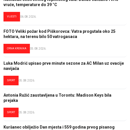
vruće, temperature do 39 °C
VIJESTI
06.08.2026.
FOTO Veliki požar kod Piškorovca: Vatra progutala oko 25
hektara, na terenu bilo 50 vatrogasaca
CRNA KRONIKA
05.08.2026.
Luka Modrić upisao prve minute sezone za AC Milan uz ovacije
navijača
SPORT
05.08.2026.
Antonia Ružić zaustavljena u Torontu: Madison Keys bila
prejaka
SPORT
05.08.2026.
Kuršanec obilježio Dan mjesta i 559 godina prvog pisanog