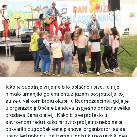
Iako je subotnje vrijeme bilo oblačno i sivo, to nije
nimalo umanjilo golemi entuzijazam posjetitelja koji
su se u velikom broju okupili u Radmožancima, gdje je
u organizaciji Općine Lendava uspješno održana velika
proslava Dana obitelji. Kako bi sve proteklo u
savršenom redu i kako hirovito proljetno nebo ne bi
pokvarilo dugoočekivane planove, organizatori su se
unaprijed pobrinuli za izvrsnu logistiku postavivši dva