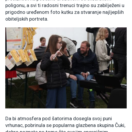
poligonu, a svi ti radosni trenuci trajno su zabilježeni u
prigodno uređenom foto kutku za stvaranje najljepših
obiteljskih portreta.
Da bi atmosfera pod šatorima dosegla svoj puni
vrhunac, pobrinula se popularna glazbena skupina Čuki,
dobro poznata po tome što svojim energičnim