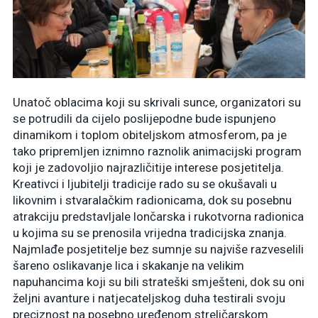
Unatoč oblacima koji su skrivali sunce, organizatori su
se potrudili da cijelo poslijepodne bude ispunjeno
dinamikom i toplom obiteljskom atmosferom, pa je
tako pripremljen iznimno raznolik animacijski program
koji je zadovoljio najrazličitije interese posjetitelja.
Kreativci i ljubitelji tradicije rado su se okušavali u
likovnim i stvaralačkim radionicama, dok su posebnu
atrakciju predstavljale lončarska i rukotvorna radionica
u kojima su se prenosila vrijedna tradicijska znanja.
Najmlađe posjetitelje bez sumnje su najviše razveselili
šareno oslikavanje lica i skakanje na velikim
napuhancima koji su bili strateški smješteni, dok su oni
željni avanture i natjecateljskog duha testirali svoju
preciznost na posebno uređenom streličarskom