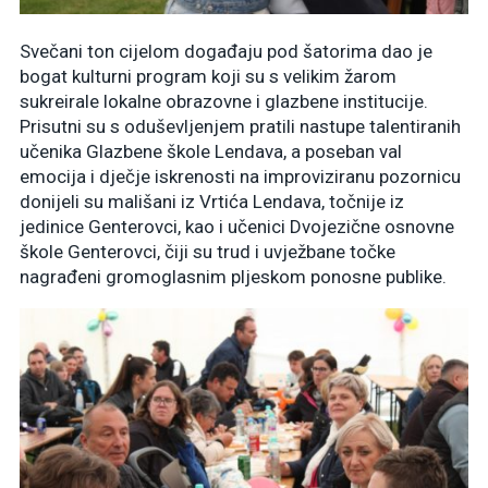
Svečani ton cijelom događaju pod šatorima dao je
bogat kulturni program koji su s velikim žarom
sukreirale lokalne obrazovne i glazbene institucije.
Prisutni su s oduševljenjem pratili nastupe talentiranih
učenika Glazbene škole Lendava, a poseban val
emocija i dječje iskrenosti na improviziranu pozornicu
donijeli su mališani iz Vrtića Lendava, točnije iz
jedinice Genterovci, kao i učenici Dvojezične osnovne
škole Genterovci, čiji su trud i uvježbane točke
nagrađeni gromoglasnim pljeskom ponosne publike.