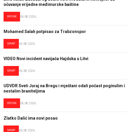
očuvanje vrijedne međimurske baštine
OPĆINE
06.08.2026.
Mohamed Salah potpisao za Trabzonspor
SPORT
06.08.2026.
VIDEO Novi incident navijača Hajduka u Litvi
SPORT
06.08.2026.
UDVDR Sveti Juraj na Bregu i mještani odali počast poginulim i
nestalim braniteljima
OPĆINE
06.08.2026.
Zlatko Dalić ima novi posao
SPORT
06.08.2026.