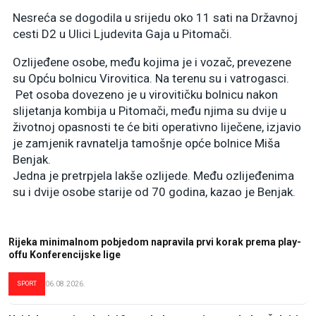
Nesreća se dogodila u srijedu oko 11 sati na Državnoj
cesti D2 u Ulici Ljudevita Gaja u Pitomači.
Ozlijeđene osobe, među kojima je i vozač, prevezene
su Opću bolnicu Virovitica. Na terenu su i vatrogasci.
Pet osoba dovezeno je u virovitičku bolnicu nakon
slijetanja kombija u Pitomači, među njima su dvije u
životnoj opasnosti te će biti operativno liječene, izjavio
je zamjenik ravnatelja tamošnje opće bolnice Miša
Benjak.
Jedna je pretrpjela lakše ozlijede. Među ozlijeđenima
su i dvije osobe starije od 70 godina, kazao je Benjak.
Rijeka minimalnom pobjedom napravila prvi korak prema play-
offu Konferencijske lige
SPORT
06.08.2026.