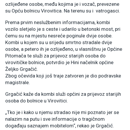
ozlijeđene osobe, među kojima je i vozač, prevezene
su Opću bolnicu Virovitica. Na terenu su i vatrogasci.
Prema prvim neslužbenim informacijama, kombi
vozilo sletjelo je s ceste i udarilo u betonski most, pri
čemu su na mjestu nesreće poginule dvije osobe.
Kombi u kojem su u srijedu smrtno stradale dvije
osobe, a petero ih je ozlijeđeno, u vlasništvu je Općine
Pitomača te služi za prijevoz starijih osoba do
virovitičke bolnice, potvrdio je Hini načelnik općine
Željko Grgačić.
Zbog očevida koji još traje zatvoren je dio podravske
magistrale.
Grgačić kaže da kombi služi općini za prijevoz starijih
osoba do bolnice u Virovitici.
„Tko je i kako u njemu stradao nije mi poznato jer se
nalazim na putu i sve informacije o tragičnom
događaju saznajem mobitelom“, rekao je Grgačić.