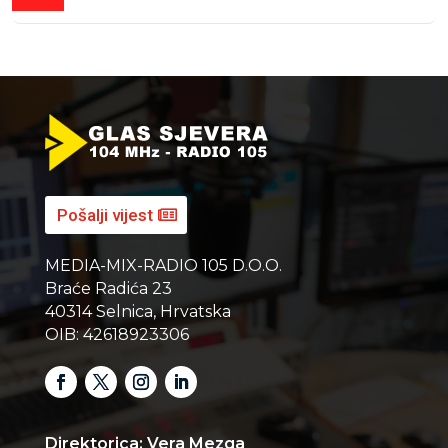
Pošalji vijest
MEDIA-MIX-RADIO 105 D.O.O.
Braće Radića 23
40314 Selnica, Hrvatska
OIB: 42618923306
Direktorica: Vera Mezga