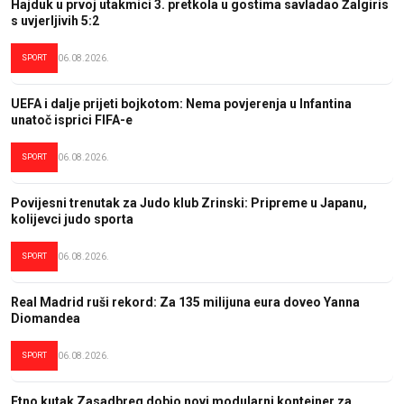
Hajduk u prvoj utakmici 3. pretkola u gostima savladao Žalgiris
s uvjerljivih 5:2
SPORT
06.08.2026.
UEFA i dalje prijeti bojkotom: Nema povjerenja u Infantina
unatoč isprici FIFA-e
SPORT
06.08.2026.
Povijesni trenutak za Judo klub Zrinski: Pripreme u Japanu,
kolijevci judo sporta
SPORT
06.08.2026.
Real Madrid ruši rekord: Za 135 milijuna eura doveo Yanna
Diomandea
SPORT
06.08.2026.
Etno kutak Zasadbreg dobio novi modularni kontejner za