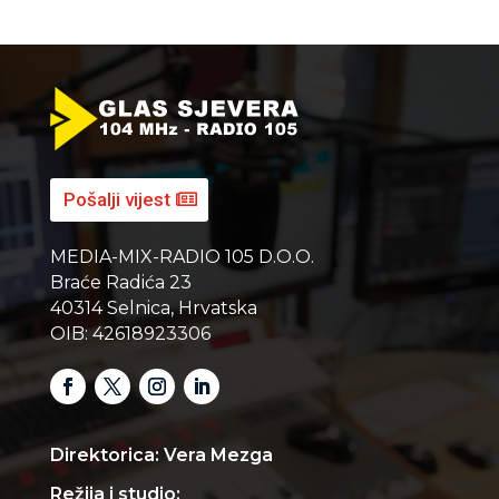
Pošalji vijest
MEDIA-MIX-RADIO 105 D.O.O.
Braće Radića 23
40314 Selnica, Hrvatska
OIB: 42618923306
Direktorica: Vera Mezga
Režija i studio: