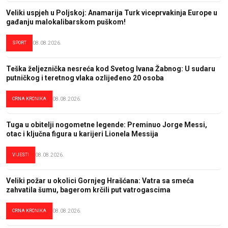
Veliki uspjeh u Poljskoj: Anamarija Turk viceprvakinja Europe u
gađanju malokalibarskom puškom!
SPORT
08.08.2026.
Teška željeznička nesreća kod Svetog Ivana Žabnog: U sudaru
putničkog i teretnog vlaka ozlijeđeno 20 osoba
CRNA KRONIKA
08.08.2026.
Tuga u obitelji nogometne legende: Preminuo Jorge Messi,
otac i ključna figura u karijeri Lionela Messija
VIJESTI
08.08.2026.
Veliki požar u okolici Gornjeg Hrašćana: Vatra sa smeća
zahvatila šumu, bagerom krčili put vatrogascima
CRNA KRONIKA
08.08.2026.