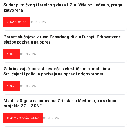
Sudar putničkog i teretnog vlaka HŽ-a: Više ozlijeđenih, pruga
zatvorena
CRNA KRONIKA
08.08.2026.
Porast slučajeva virusa Zapadnog Nila u Europi: Zdravstvene
službe pozivaju na oprez
VIJESTI
08.08.2026.
Zabrinjavajući porast nesreća s električnim romobilima:
Stručnjaci i policija pozivaju na oprez i odgovornost
VIJESTI
08.08.2026.
Mladi iz Sigeta na putovima Zrinskih u Međimurju u sklopu
projekta ZG – ZONE
MEĐIMURSKA ŽUPANIJA
08.08.2026.