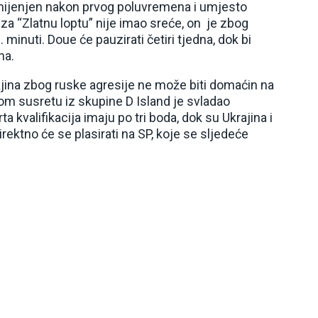
mijenjen nakon prvog poluvremena i umjesto
 za “Zlatnu loptu” nije imao sreće, on je zbog
 minuti. Doue će pauzirati četiri tjedna, dok bi
na.
ajina zbog ruske agresije ne može biti domaćin na
gom susretu iz skupine D Island je svladao
a kvalifikacija imaju po tri boda, dok su Ukrajina i
ektno će se plasirati na SP, koje se sljedeće