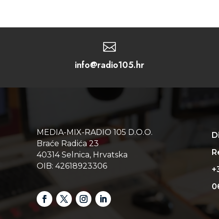

info@radio105.hr
MEDIA-MIX-RADIO 105 D.O.O.
D
Braće Radića 23
Re
40314 Selnica, Hrvatska
OIB: 42618923306
+
0