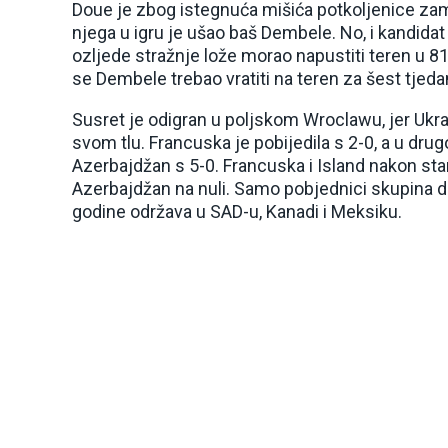
Doue je zbog istegnuća mišića potkoljenice za
njega u igru je ušao baš Dembele. No, i kandidat
ozljede stražnje lože morao napustiti teren u 81.
se Dembele trebao vratiti na teren za šest tjeda
Susret je odigran u poljskom Wroclawu, jer Ukr
svom tlu. Francuska je pobijedila s 2-0, a u dru
Azerbajdžan s 5-0. Francuska i Island nakon start
Azerbajdžan na nuli. Samo pobjednici skupina dir
godine održava u SAD-u, Kanadi i Meksiku.