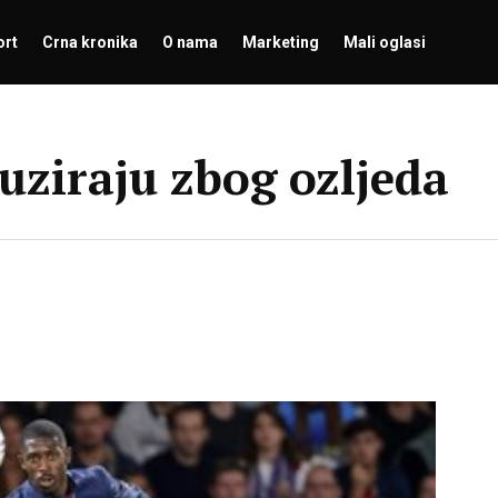
ort
Crna kronika
O nama
Marketing
Mali oglasi
uziraju zbog ozljeda