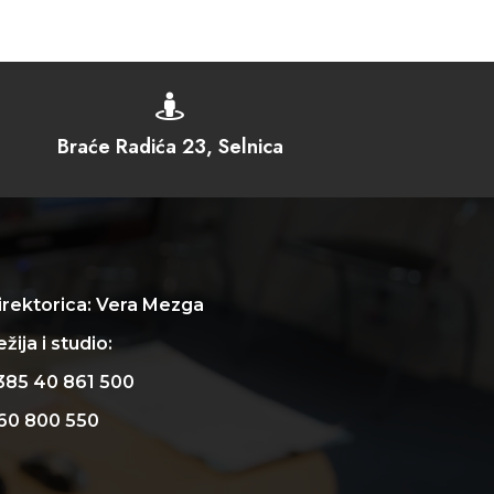

Braće Radića 23, Selnica
irektorica: Vera Mezga
žija i studio:
385 40 861 500
60 800 550