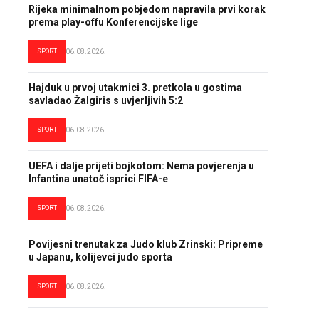
Rijeka minimalnom pobjedom napravila prvi korak
prema play-offu Konferencijske lige
SPORT
06.08.2026.
Hajduk u prvoj utakmici 3. pretkola u gostima
savladao Žalgiris s uvjerljivih 5:2
SPORT
06.08.2026.
UEFA i dalje prijeti bojkotom: Nema povjerenja u
Infantina unatoč isprici FIFA-e
SPORT
06.08.2026.
Povijesni trenutak za Judo klub Zrinski: Pripreme
u Japanu, kolijevci judo sporta
SPORT
06.08.2026.