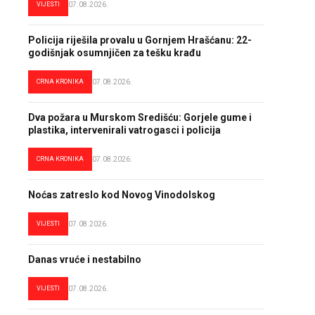
VIJESTI
07.08.2026.
Policija riješila provalu u Gornjem Hrašćanu: 22-
godišnjak osumnjičen za tešku krađu
CRNA KRONIKA
07.08.2026.
Dva požara u Murskom Središću: Gorjele gume i
plastika, intervenirali vatrogasci i policija
CRNA KRONIKA
07.08.2026.
Noćas zatreslo kod Novog Vinodolskog
VIJESTI
07.08.2026.
Danas vruće i nestabilno
VIJESTI
07.08.2026.