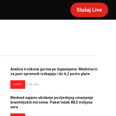
Slušaj Live
Analiza troškova goriva po županijama: Međimurci
za puni spremnik izdvajaju i do 6,2 posto plaće
VIJESTI
07.08.2026.
Medved najavio ukidanje posljednjeg smanjenja
braniteljskih mirovina: Paket težak 88,5 milijuna
eura