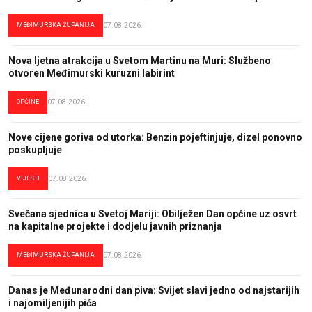
MEĐIMURSKA ŽUPANIJA
07.08.2026.
Nova ljetna atrakcija u Svetom Martinu na Muri: Službeno
otvoren Međimurski kuruzni labirint
OPĆINE
07.08.2026.
Nove cijene goriva od utorka: Benzin pojeftinjuje, dizel ponovno
poskupljuje
VIJESTI
07.08.2026.
Svečana sjednica u Svetoj Mariji: Obilježen Dan općine uz osvrt
na kapitalne projekte i dodjelu javnih priznanja
MEĐIMURSKA ŽUPANIJA
07.08.2026.
Danas je Međunarodni dan piva: Svijet slavi jedno od najstarijih
i najomiljenijih pića