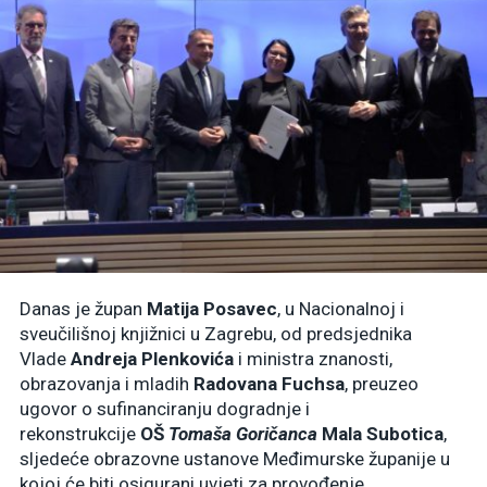
Danas je župan
Matija Posavec
, u Nacionalnoj i
sveučilišnoj knjižnici u Zagrebu, od predsjednika
Vlade
Andreja Plenkovića
i ministra znanosti,
obrazovanja i mladih
Radovana Fuchsa
, preuzeo
ugovor o sufinanciranju dogradnje i
rekonstrukcije
OŠ
Tomaša Goričanca
Mala Subotica
,
sljedeće obrazovne ustanove Međimurske županije u
kojoj će biti osigurani uvjeti za provođenje