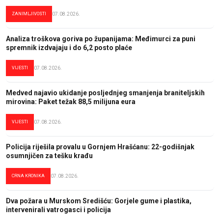
ZANIMLJIVOSTI
07.08.2026.
Analiza troškova goriva po županijama: Međimurci za puni
spremnik izdvajaju i do 6,2 posto plaće
VIJESTI
07.08.2026.
Medved najavio ukidanje posljednjeg smanjenja braniteljskih
mirovina: Paket težak 88,5 milijuna eura
VIJESTI
07.08.2026.
Policija riješila provalu u Gornjem Hrašćanu: 22-godišnjak
osumnjičen za tešku krađu
CRNA KRONIKA
07.08.2026.
Dva požara u Murskom Središću: Gorjele gume i plastika,
intervenirali vatrogasci i policija