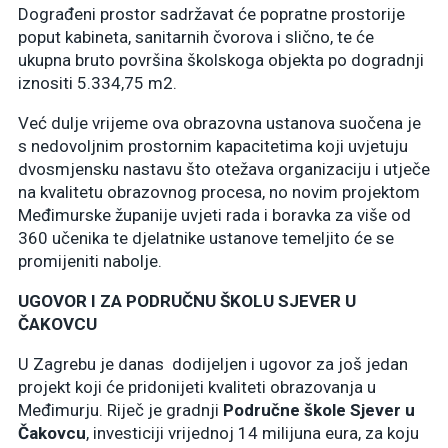
Dograđeni prostor sadržavat će popratne prostorije
poput kabineta, sanitarnih čvorova i slično, te će
ukupna bruto površina školskoga objekta po dogradnji
iznositi 5.334,75 m2.
Već dulje vrijeme ova obrazovna ustanova suočena je
s nedovoljnim prostornim kapacitetima koji uvjetuju
dvosmjensku nastavu što otežava organizaciju i utječe
na kvalitetu obrazovnog procesa, no novim projektom
Međimurske županije uvjeti rada i boravka za više od
360 učenika te djelatnike ustanove temeljito će se
promijeniti nabolje.
UGOVOR I ZA PODRUČNU ŠKOLU SJEVER U
ČAKOVCU
U Zagrebu je danas dodijeljen i ugovor za još jedan
projekt koji će pridonijeti kvaliteti obrazovanja u
Međimurju. Riječ je gradnji
Područne škole Sjever u
Čakovcu
, investiciji vrijednoj 14 milijuna eura, za koju