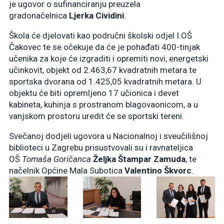
je ugovor o sufinanciranju preuzela
gradonačelnica
Ljerka Cividini
.
Škola će djelovati kao područni školski odjel I.OŠ
Čakovec te se očekuje da će je pohađati 400-tinjak
učenika za koje će izgraditi i opremiti novi, energetski
učinkovit, objekt od 2.463,67 kvadratnih metara te
sportska dvorana od 1.425,05 kvadratnih metara. U
objektu će biti opremljeno 17 učionica i devet
kabineta, kuhinja s prostranom blagovaonicom, a u
vanjskom prostoru uredit će se sportski tereni.
Svečanoj dodjeli ugovora u Nacionalnoj i sveučilišnoj
biblioteci u Zagrebu prisustvovali su i ravnateljica
OŠ
Tomaša Goričanca
Željka Štampar Zamuda
, te
načelnik Općine Mala Subotica
Valentino Škvorc
.