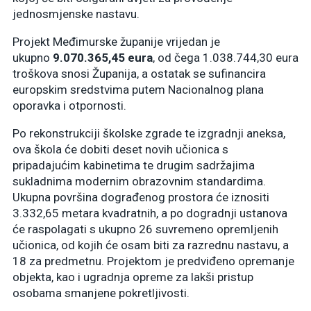
jednosmjenske nastavu.
Projekt Međimurske županije vrijedan je
ukupno
9.070.365,45 eura
, od čega 1.038.744,30 eura
troškova snosi Županija, a ostatak se sufinancira
europskim sredstvima putem Nacionalnog plana
oporavka i otpornosti.
Po rekonstrukciji školske zgrade te izgradnji aneksa,
ova škola će dobiti deset novih učionica s
pripadajućim kabinetima te drugim sadržajima
sukladnima modernim obrazovnim standardima.
Ukupna površina dograđenog prostora će iznositi
3.332,65 metara kvadratnih, a po dogradnji ustanova
će raspolagati s ukupno 26 suvremeno opremljenih
učionica, od kojih će osam biti za razrednu nastavu, a
18 za predmetnu. Projektom je predviđeno opremanje
objekta, kao i ugradnja opreme za lakši pristup
osobama smanjene pokretljivosti.