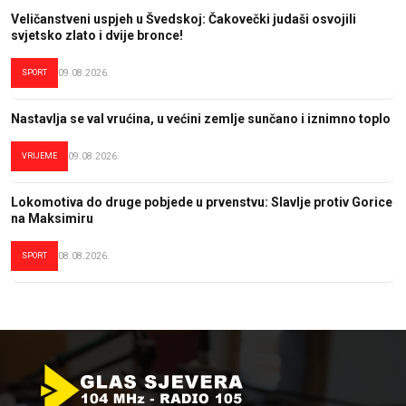
Veličanstveni uspjeh u Švedskoj: Čakovečki judaši osvojili
svjetsko zlato i dvije bronce!
SPORT
09.08.2026.
Nastavlja se val vrućina, u većini zemlje sunčano i iznimno toplo
VRIJEME
09.08.2026.
Lokomotiva do druge pobjede u prvenstvu: Slavlje protiv Gorice
na Maksimiru
SPORT
08.08.2026.