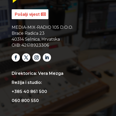
Pošalji vijest
MEDIA-MIX-RADIO 105 D.O.O.
Braće Radića 23
40314 Selnica, Hrvatska
OIB: 42618923306
Direktorica: Vera Mezga
Režija i studio:
+385 40 861 500
060 800 550