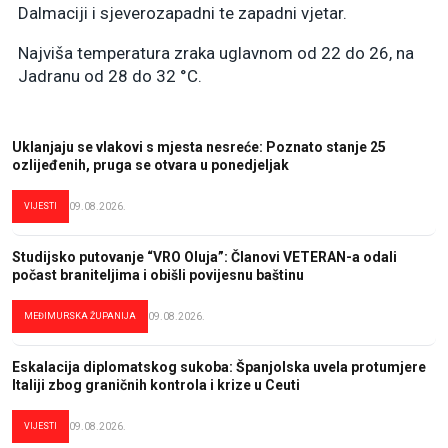
Dalmaciji i sjeverozapadni te zapadni vjetar.
Najviša temperatura zraka uglavnom od 22 do 26, na
Jadranu od 28 do 32 °C.
Uklanjaju se vlakovi s mjesta nesreće: Poznato stanje 25
ozlijeđenih, pruga se otvara u ponedjeljak
VIJESTI
09.08.2026.
Studijsko putovanje “VRO Oluja”: Članovi VETERAN-a odali
počast braniteljima i obišli povijesnu baštinu
MEĐIMURSKA ŽUPANIJA
09.08.2026.
Eskalacija diplomatskog sukoba: Španjolska uvela protumjere
Italiji zbog graničnih kontrola i krize u Ceuti
VIJESTI
09.08.2026.