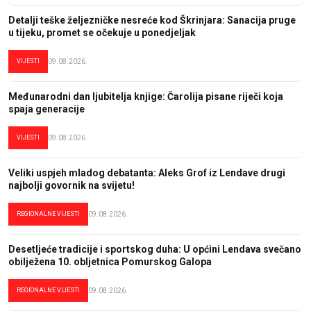
Detalji teške željezničke nesreće kod Škrinjara: Sanacija pruge
u tijeku, promet se očekuje u ponedjeljak
VIJESTI
09.08.2026.
Međunarodni dan ljubitelja knjige: Čarolija pisane riječi koja
spaja generacije
VIJESTI
09.08.2026.
Veliki uspjeh mladog debatanta: Aleks Grof iz Lendave drugi
najbolji govornik na svijetu!
REGIONALNE VIJESTI
09.08.2026.
Desetljeće tradicije i sportskog duha: U općini Lendava svečano
obilježena 10. obljetnica Pomurskog Galopa
REGIONALNE VIJESTI
09.08.2026.