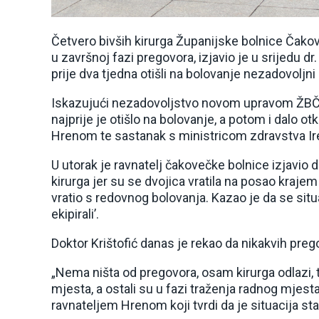
Četvero bivših kirurga Županijske bolnice Čakov
u završnoj fazi pregovora, izjavio je u srijedu dr
prije dva tjedna otišli na bolovanje nezadovoljn
Iskazujući nezadovoljstvo novom upravom ŽBČ 
najprije je otišlo na bolovanje, a potom i dalo o
Hrenom te sastanak s ministricom zdravstva Ire
U utorak je ravnatelj čakovečke bolnice izjavio 
kirurga jer su se dvojica vratila na posao krajem
vratio s redovnog bolovanja. Kazao je da se situac
ekipirali’.
Doktor Krištofić danas je rekao da nikakvih preg
„Nema ništa od pregovora, osam kirurga odlazi, t
mjesta, a ostali su u fazi traženja radnog mjesta i 
ravnateljem Hrenom koji tvrdi da je situacija sta