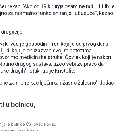
učer rekao: ‘Ako od 19 kirurga osam ne radi i 11 ih je
ljno za normalno funkcioniranje i ubuduće’”, kazao
 drugačije.
čivi krivac je gospodin Hren koji je od prvog dana
 ljudi koji je on izazvao svojim potezima,
vorimo medicinske struke. Čovjek koji je nakon
otpuno drugog sustava, uzeo sebi za pravo da
ke drugih”, istaknuo je Krištofić.
 to je za mene kao liječnika užasno žalosno”, dodao