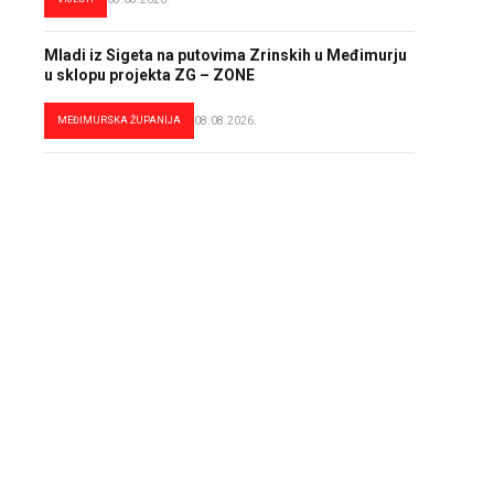
Mladi iz Sigeta na putovima Zrinskih u Međimurju
u sklopu projekta ZG – ZONE
MEĐIMURSKA ŽUPANIJA
08.08.2026.