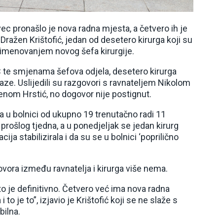
ec pronašlo je nova radna mjesta, a četvero ih je
. Dražen Krištofić, jedan od desetero kirurga koji su
i imenovanjem novog šefa kirurgije.
te smjenama šefova odjela, desetero kirurga
tkaze. Uslijedili su razgovori s ravnateljem Nikolom
nom Hrstić, no dogovor nije postignut.
da u bolnici od ukupno 19 trenutačno radi 11
 prošlog tjedna, a u ponedjeljak se jedan kirurg
ija stabilizirala i da su se u bolnici ‘poprilično
ovora između ravnatelja i kirurga više nema.
o je definitivno. Četvero već ima nova radna
to je to”, izjavio je Krištofić koji se ne slaže s
bilna.