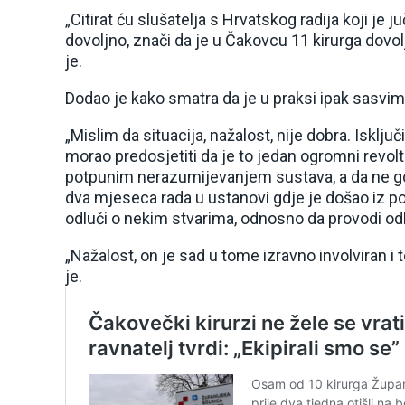
„Citirat ću slušatelja s Hrvatskog radija koji je j
dovoljno, znači da je u Čakovcu 11 kirurga dovo
je.
Dodao je kako smatra da je u praksi ipak sasvim
„Mislim da situacija, nažalost, nije dobra. Isklju
morao predosjetiti da je to jedan ogromni revolt
potpunim nerazumijevanjem sustava, a da ne go
dva mjeseca rada u ustanovi gdje je došao iz p
odluči o nekim stvarima, odnosno da provodi odlu
„Nažalost, on je sad u tome izravno involviran i
je.