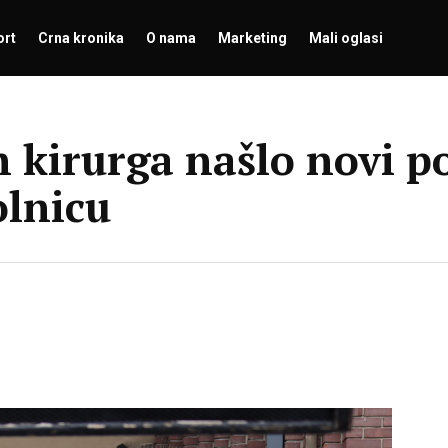
ort
Crna kronika
O nama
Marketing
Mali oglasi
 kirurga našlo novi p
olnicu