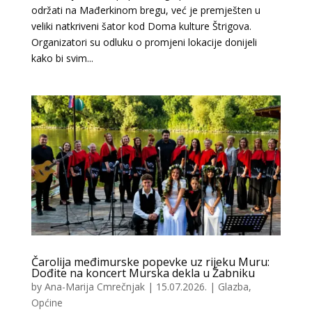
održati na Mađerkinom bregu, već je premješten u
veliki natkriveni šator kod Doma kulture Štrigova.
Organizatori su odluku o promjeni lokacije donijeli
kako bi svim...
Čarolija međimurske popevke uz rijeku Muru:
Dođite na koncert Murska dekla u Žabniku
by
Ana-Marija Cmrečnjak
|
15.07.2026.
|
Glazba
,
Općine