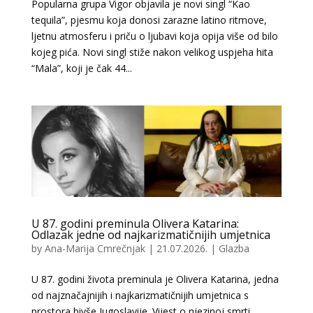
Popularna grupa Vigor objavila je novi singl “Kao
tequila”, pjesmu koja donosi zarazne latino ritmove,
ljetnu atmosferu i priču o ljubavi koja opija više od bilo
kojeg pića. Novi singl stiže nakon velikog uspjeha hita
“Mala”, koji je čak 44...
U 87. godini preminula Olivera Katarina:
Odlazak jedne od najkarizmatičnijih umjetnica
by
Ana-Marija Cmrečnjak
|
21.07.2026.
|
Glazba
U 87. godini života preminula je Olivera Katarina, jedna
od najznačajnijih i najkarizmatičnijih umjetnica s
prostora bivše Jugoslavije. Vijest o njezinoj smrti