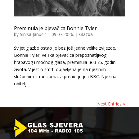
Preminula je pjevačica Bonnie Tyler
by
Siniša Janušić
|
09.07.2026.
|
Glazba
Svijet glazbe ostao je bez još jedne velike zvijezde.
Bonnie Tyler, velška pjevačica prepoznatljivog
hrapavog i moćnog glasa, preminula je u 75. godini
života. Vijest o smrti objavljena je na njezinim
službenim stranicama, a prenio ju je i BBC. Njezina
obitelj i...
Next Entries »